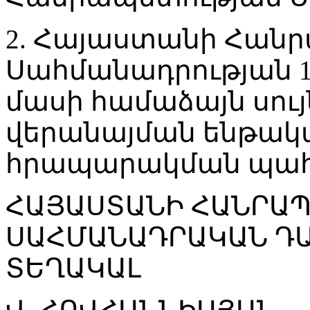
2. Հայաստանի Հան
Սահմանադրության 1
մասի համաձայն սույ
վերանայման ենթակա չ
հրապարակման պահ
ՀԱՅԱՍՏԱՆԻ ՀԱՆՐԱ
ՍԱՀՄԱՆԱԴՐԱԿԱՆ Դ
ՏԵՂԱԿԱԼ