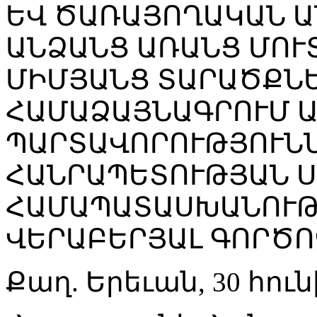
ԵՎ ԾԱՌԱՅՈՂԱԿԱՆ Ա
ԱՆՁԱՆՑ ԱՌԱՆՑ ՄՈՒ
ՄԻՄՅԱՆՑ ՏԱՐԱԾՔՆԵ
ՀԱՄԱՁԱՅՆԱԳՐՈՒՄ 
ՊԱՐՏԱՎՈՐՈՒԹՅՈՒՆՆ
ՀԱՆՐԱՊԵՏՈՒԹՅԱՆ 
ՀԱՄԱՊԱՏԱՍԽԱՆՈՒԹ
ՎԵՐԱԲԵՐՅԱԼ ԳՈՐԾՈ
Քաղ. Երեւան, 30 հունի