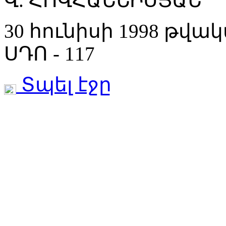
Վ. ՀՈՎՀԱՆՆԻՍՅԱՆ
30 հունիսի 1998 թվա
ՍԴՈ - 117
Տպել էջը