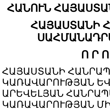
ՀԱՆՈՒՆ ՀԱՅԱՍՏԱ
ՀԱՅԱՍՏԱՆԻ 
ՍԱՀՄԱՆԱԴՐ
Ո Ր Ո
ՀԱՅԱՍՏԱՆԻ ՀԱՆՐԱ
ԿԱՌԱՎԱՐՈՒԹՅԱՆ ԵՎ
ԱՐԵՎԵԼՅԱՆ ՀԱՆՐԱ
ԿԱՌԱՎԱՐՈՒԹՅԱՆ Մ