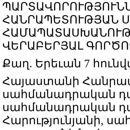
ՊԱՐՏԱՎՈՐՈՒԹՅՈՒՆՆ
ՀԱՆՐԱՊԵՏՈՒԹՅԱՆ 
ՀԱՄԱՊԱՏԱՍԽԱՆՈՒԹ
ՎԵՐԱԲԵՐՅԱԼ ԳՈՐԾՈ
Քաղ. Երեւան 7 հունվ
Հայաստանի Հանրա
սահմանադրական դա
սահմանադրական դ
Հարությունյանի, ս