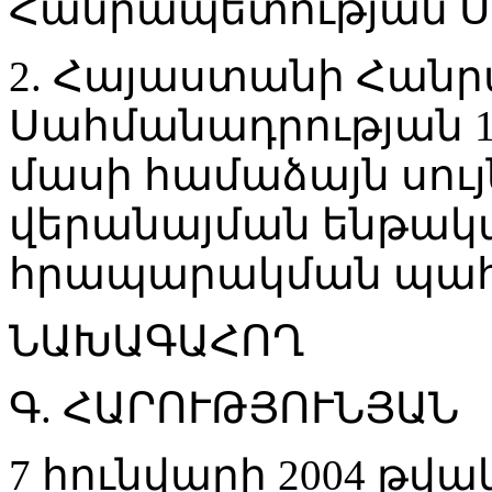
Հանրապետության Ս
2. Հայաստանի Հան
Սահմանադրության 1
մասի համաձայն սույ
վերանայման ենթակա չ
հրապարակման պահ
ՆԱԽԱԳԱՀՈՂ
Գ. ՀԱՐՈՒԹՅՈՒՆՅԱՆ
7 հունվարի 2004 թվ