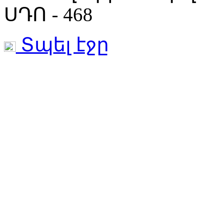
ՍԴՈ - 468
Տպել էջը