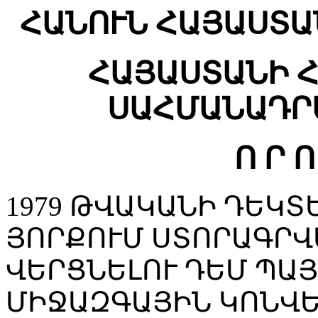
ՀԱՆՈՒՆ ՀԱՅԱՍՏԱ
ՀԱՅԱՍՏԱՆԻ 
ՍԱՀՄԱՆԱԴՐ
Ո Ր Ո
1979 ԹՎԱԿԱՆԻ ԴԵԿՏԵ
ՅՈՐՔՈՒՄ ՍՏՈՐԱԳՐՎ
ՎԵՐՑՆԵԼՈՒ ԴԵՄ ՊԱ
ՄԻՋԱԶԳԱՅԻՆ ԿՈՆՎ