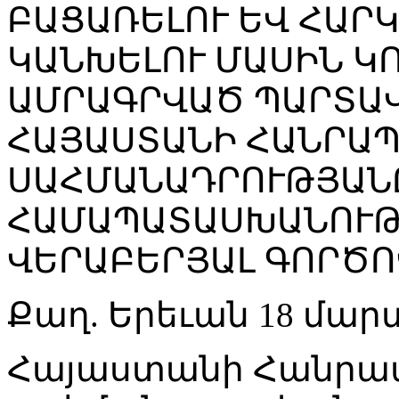
ԲԱՑԱՌԵԼՈՒ ԵՎ ՀԱՐ
ԿԱՆԽԵԼՈՒ ՄԱՍԻՆ Կ
ԱՄՐԱԳՐՎԱԾ ՊԱՐՏԱՎ
ՀԱՅԱՍՏԱՆԻ ՀԱՆՐԱ
ՍԱՀՄԱՆԱԴՐՈՒԹՅԱՆ
ՀԱՄԱՊԱՏԱՍԽԱՆՈՒԹ
ՎԵՐԱԲԵՐՅԱԼ ԳՈՐԾՈ
Քաղ. Երեւան 18 մարտ
Հայաստանի Հանրա