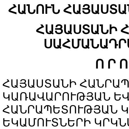
ՀԱՆՈՒՆ ՀԱՅԱՍՏԱ
ՀԱՅԱՍՏԱՆԻ 
ՍԱՀՄԱՆԱԴՐ
Ո Ր Ո
ՀԱՅԱՍՏԱՆԻ ՀԱՆՐԱ
ԿԱՌԱՎԱՐՈՒԹՅԱՆ ԵՎ
ՀԱՆՐԱՊԵՏՈՒԹՅԱՆ 
ԵԿԱՄՈՒՏՆԵՐԻ ԿՐԿՆ