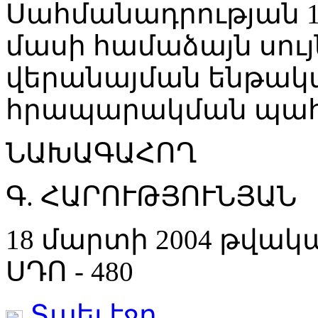
Սահմանադրության 1
մասի համաձայն սույ
վերանայման ենթակա չ
հրապարակման պահ
ՆԱԽԱԳԱՀՈՂ
Գ. ՀԱՐՈՒԹՅՈՒՆՅԱՆ
18 մարտի 2004 թվակ
ՍԴՈ - 480
Տպել էջը