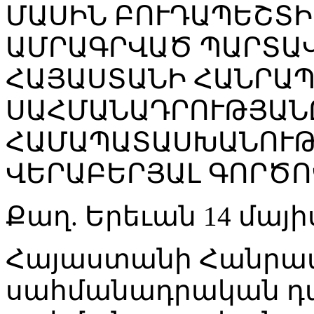
ՄԱՍԻՆ ԲՈՒԴԱՊԵՇՏԻ
ԱՄՐԱԳՐՎԱԾ ՊԱՐՏԱՎ
ՀԱՅԱՍՏԱՆԻ ՀԱՆՐԱ
ՍԱՀՄԱՆԱԴՐՈՒԹՅԱՆ
ՀԱՄԱՊԱՏԱՍԽԱՆՈՒԹ
ՎԵՐԱԲԵՐՅԱԼ ԳՈՐԾՈ
Քաղ. Երեւան 14 մայիս
Հայաստանի Հանրա
սահմանադրական դա