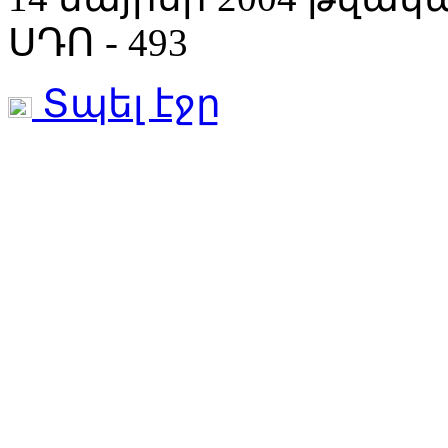
ՍԴՈ - 493
Տպել էջը