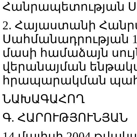
Հանրապետության Ս
2. Հայաստանի Հան
Սահմանադրության 1
մասի համաձայն սույ
վերանայման ենթակա չ
հրապարակման պահ
ՆԱԽԱԳԱՀՈՂ
Գ. ՀԱՐՈՒԹՅՈՒՆՅԱՆ
14 մայիսի 2004 թվակ