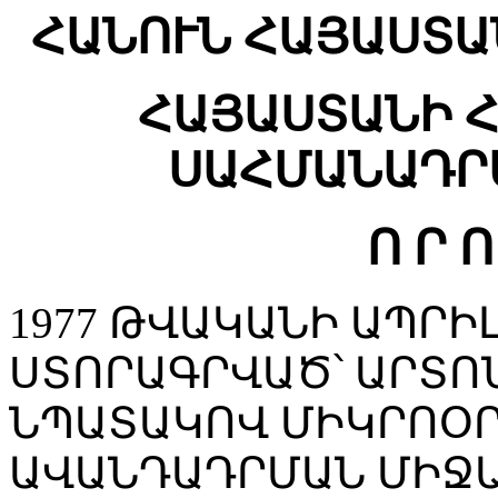
ՀԱՆՈՒՆ ՀԱՅԱՍՏԱ
ՀԱՅԱՍՏԱՆԻ 
ՍԱՀՄԱՆԱԴՐ
Ո Ր Ո
1977 ԹՎԱԿԱՆԻ ԱՊՐԻ
ՍՏՈՐԱԳՐՎԱԾ՝ ԱՐՏՈ
ՆՊԱՏԱԿՈՎ ՄԻԿՐՈՕ
ԱՎԱՆԴԱԴՐՄԱՆ ՄԻՋ