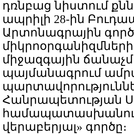
դռնբաց նիստում քնն
ապրիլի 28-ին Բուդ
Արտոնագրային գոր
միկրոօրգանիզմներ
միջազգային ճանաչ
պայմանագրում ամր
պարտավորությունն
Հանրապետության Ս
համապատասխանությ
վերաբերյալ» գործը։