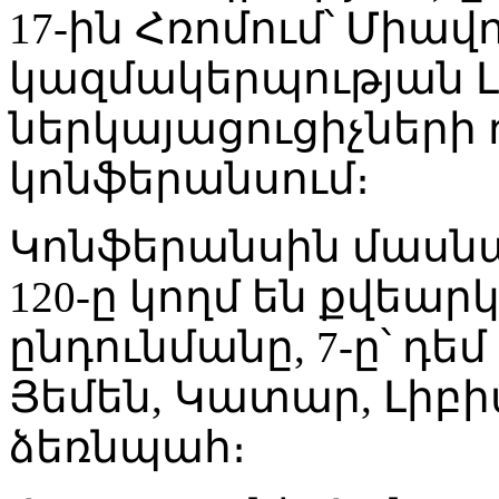
17-ին Հռոմում՝ Միա
կազմակերպության 
ներկայացուցիչներ
կոնֆերանսում։
Կոնֆերանսին մասնա
120-ը կողմ են քվեա
ընդունմանը, 7-ը՝ դե
Յեմեն, Կատար, Լիբիա 
ձեռնպահ։