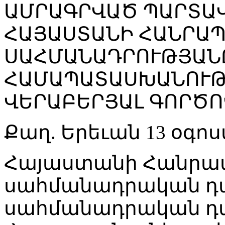
ԱՄՐԱԳՐՎԱԾ ՊԱՐՏԱՎ
ՀԱՅԱՍՏԱՆԻ ՀԱՆՐԱ
ՍԱՀՄԱՆԱԴՐՈՒԹՅԱՆ
ՀԱՄԱՊԱՏԱՍԽԱՆՈՒԹ
ՎԵՐԱԲԵՐՅԱԼ ԳՈՐԾՈ
Քաղ. Երեւան 13 օգոս
Հայաստանի Հանրա
սահմանադրական դա
սահմանադրական դ