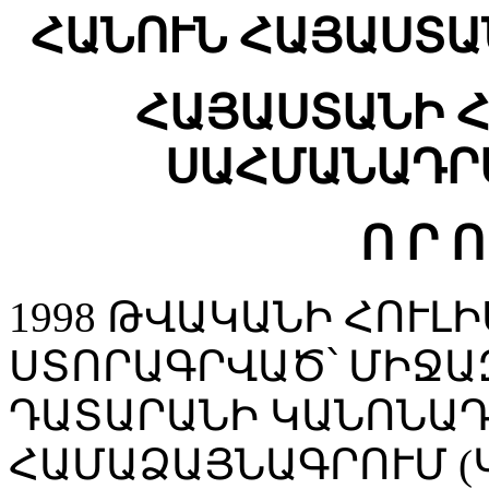
ՀԱՆՈՒՆ ՀԱՅԱՍՏԱ
ՀԱՅԱՍՏԱՆԻ 
ՍԱՀՄԱՆԱԴՐ
Ո Ր Ո
1998 ԹՎԱԿԱՆԻ ՀՈՒԼԻ
ՍՏՈՐԱԳՐՎԱԾ՝ ՄԻՋԱ
ԴԱՏԱՐԱՆԻ ԿԱՆՈՆԱԴ
ՀԱՄԱՁԱՅՆԱԳՐՈՒՄ (