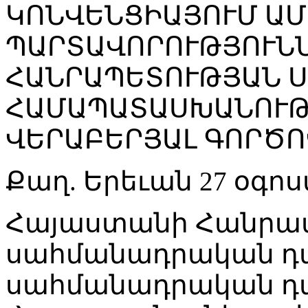
ԿՈՆՎԵՆՑԻԱՅՈՒՄ Ա
ՊԱՐՏԱՎՈՐՈՒԹՅՈՒՆՆ
ՀԱՆՐԱՊԵՏՈՒԹՅԱՆ 
ՀԱՄԱՊԱՏԱՍԽԱՆՈՒԹ
ՎԵՐԱԲԵՐՅԱԼ ԳՈՐԾՈ
Քաղ. Երեւան 27 օգոս
Հայաստանի Հանրա
սահմանադրական դա
սահմանադրական դ