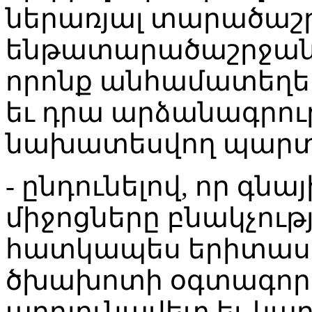
ներառյալ տարածաշ
ենթատարածաշրջանա
որոնք անհամատեղելի
եւ դրա արձանագրու
նախատեսվող պարտա
- ընդունելով, որ գնա
միջոցները բնակչութ
հատկապես երիտասա
ծխախոտի օգտագոր
արդյունավետ եւ կար