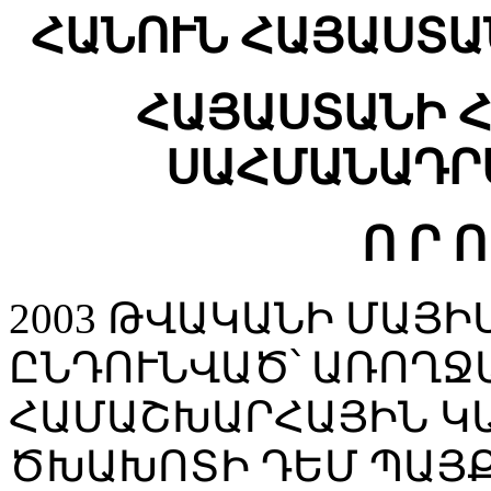
ՀԱՆՈՒՆ ՀԱՅԱՍՏԱ
ՀԱՅԱՍՏԱՆԻ 
ՍԱՀՄԱՆԱԴՐ
Ո Ր Ո
2003 ԹՎԱԿԱՆԻ ՄԱՅԻՍ
ԸՆԴՈՒՆՎԱԾ՝ ԱՌՈՂՋ
ՀԱՄԱՇԽԱՐՀԱՅԻՆ Կ
ԾԽԱԽՈՏԻ ԴԵՄ ՊԱՅ