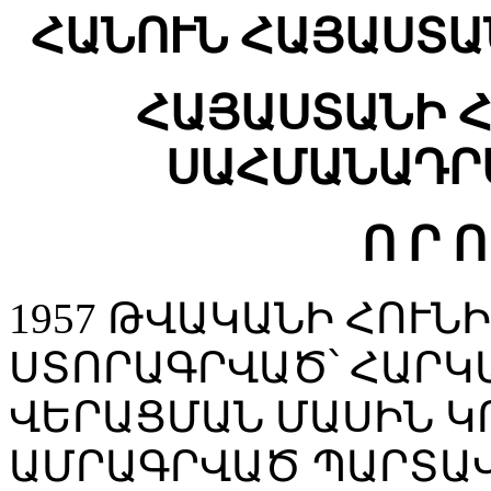
ՀԱՆՈՒՆ ՀԱՅԱՍՏԱ
ՀԱՅԱՍՏԱՆԻ 
ՍԱՀՄԱՆԱԴՐ
Ո Ր Ո
1957 ԹՎԱԿԱՆԻ ՀՈՒՆԻ
ՍՏՈՐԱԳՐՎԱԾ՝ ՀԱՐԿ
ՎԵՐԱՑՄԱՆ ՄԱՍԻՆ Կ
ԱՄՐԱԳՐՎԱԾ ՊԱՐՏԱՎ