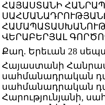
ՀԱՅԱՍՏԱՆԻ ՀԱՆՐԱ
ՍԱՀՄԱՆԱԴՐՈՒԹՅԱՆ
ՀԱՄԱՊԱՏԱՍԽԱՆՈՒԹ
ՎԵՐԱԲԵՐՅԱԼ ԳՈՐԾՈ
Քաղ. Երեւան 28 սեպտ
Հայաստանի Հանրա
սահմանադրական դա
սահմանադրական դ
Հարությունյանի, ս