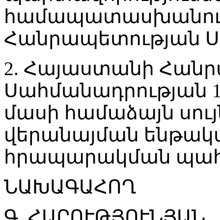
համապատասխանում
Հանրապետության Ս
2. Հայաստանի Հան
Սահմանադրության 1
մասի համաձայն սույ
վերանայման ենթակա չ
հրապարակման պահ
ՆԱԽԱԳԱՀՈՂ
Գ. ՀԱՐՈՒԹՅՈՒՆՅԱՆ