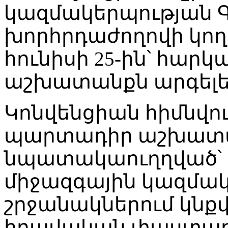
կազմակերպության 
խորհրդաժողովի կողմի
հունիսի 25-ին՝ հա
աշխատանքն արգելե
Կոնվենցիան հիմնվո
պարտադիր աշխատա
նպատակաուղղված՝
միջազգային կազմա
շրջանակներում կնքվ
իրավական փաստաթ