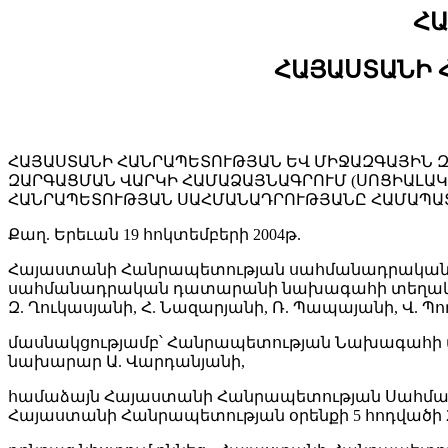
ՀԱ
ՀԱՅԱՍՏԱՆԻ 
ՀԱՅԱՍՏԱՆԻ ՀԱՆՐԱՊԵՏՈՒԹՅԱՆ ԵՎ ՄԻՋԱԶԳԱՅԻՆ ԶԱ
ԶԱՐԳԱՑՄԱՆ ՎԱՐԿԻ ՀԱՄԱՁԱՅՆԱԳՐՈՒՄ (ՍՈՑԻԱԼԱ
ՀԱՆՐԱՊԵՏՈՒԹՅԱՆ ՍԱՀՄԱՆԱԴՐՈՒԹՅԱՆԸ ՀԱՄԱՊԱՏ
Քաղ. Երեւան 19 հոկտեմբերի 2004թ.
Հայաստանի Հանրապետության սահմանադրական 
սահմանադրական դատարանի նախագահի տեղակալ Վ
Զ. Ղուկասյանի, Հ. Նազարյանի, Ռ. Պապայանի, Վ. Պող
մասնակցությամբ՝ Հանրապետության Նախագահի 
նախարար Ա. Վարդանյանի,
համաձայն Հայաստանի Հանրապետության Սահմանադ
Հայաստանի Հանրապետության օրենքի 5 հոդվածի 2 կ