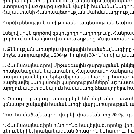
դռնբաց նիստում քննեց «Հայաստանի Հանրապետությ
ստորագրված զարգացման վարկի համաձայնագրում
Հայաստանի Հանրապետության Սահմանադրությանը
Գործի քննության առիթը Հանրապետության Նախ
Լսելով սույն գործով զեկուցողի հաղորդումը, Հա
գործում առկա մյուս փաստաթղթերը, Հայաստա
1. Քննության առարկա վարկային համաձայնագիրը
միջեւ ստորագրվել է 2004թ. հուլիսի 30-ին՝ սոց
2. Համաձայնագրով Միջազգային զարգացման ընկեր
իրականացման նպատակով Հայաստանի Հանրապետո
տարադրամներով երեք միլիոն վեց հարյուր հազար 
բարելավել վարկառուի կարողությունները՝ աշխատ
արդյունավետ եւ կայուն համակարգ ձեւավորելու համ
3. Ծրագրի բաղադրատարրերն են՝ ընդհանուր աջա
կենսաթոշակային համակարգի վարչարարության ար
Ըստ համաձայնագրի՝ վարկի փակման օրը 2007թ. դեկ
4. Համաձայնագիրն ունի հինգ հավելված, որոնք 
գնումներին, իրականացման ծրագրին եւ հատուկ հա