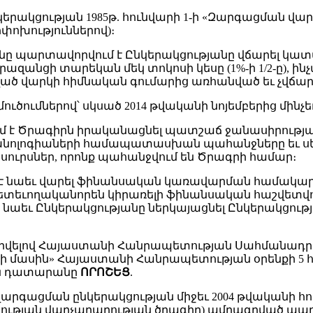
երակցության 1985թ. հունվարի 1-ի «Զարգացման վ
ոփոխություններով)։
ը պարտավորվում է Ընկերակցությանը վճարել կատ
րազանցի տարեկան մեկ տոկոսի կեսը (1%-ի 1/2-ը), 
րկված վարկի հիմնական գումարից առհանված եւ չվճա
ումներով՝ սկսած 2014 թվականի նոյեմբերից մինչեւ 2
 է Ծրագիրն իրականացնել պատշաճ ջանասիրությամ
ոլոգիաների համապատասխան պահանջները եւ սեղմ
 ռեսուրսներ, որոնք պահանջվում են Ծրագրի համար։
նաեւ վարել ֆինանսական կառավարման համակարգ, ն
ետեւողականորեն կիրառելի ֆինանսական հաշվետվու
 նաեւ Ընկերակցությանը ներկայացնել Ընկերակցութ
ավարվելով Հայաստանի Հանրապետության Սահմանադրու
ասին» Հայաստանի Հանրապետության օրենքի 5 հոդվ
ն դատարանը
ՈՐՈՇԵՑ
.
արգացման ընկերակցության միջեւ 2004 թվականի հո
ության վարչարարության ծրագիր) ամրագրված պա