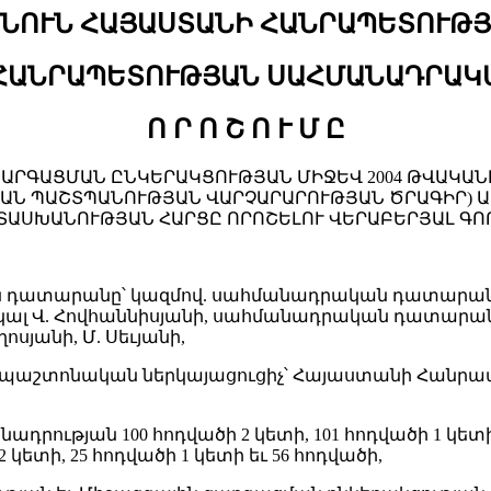
ՆՈՒՆ ՀԱՅԱՍՏԱՆԻ ՀԱՆՐԱՊԵՏՈՒԹ
ՀԱՆՐԱՊԵՏՈՒԹՅԱՆ ՍԱՀՄԱՆԱԴՐԱԿ
Ո Ր Ո Շ Ո Ւ Մ Ը
ՐԳԱՑՄԱՆ ԸՆԿԵՐԱԿՑՈՒԹՅԱՆ ՄԻՋԵՎ 2004 ԹՎԱԿԱՆԻ
ԿԱՆ ՊԱՇՏՊԱՆՈՒԹՅԱՆ ՎԱՐՉԱՐԱՐՈՒԹՅԱՆ ԾՐԱԳԻՐ) 
ԱՍԽԱՆՈՒԹՅԱՆ ՀԱՐՑԸ ՈՐՈՇԵԼՈՒ ՎԵՐԱԲԵՐՅԱԼ ԳՈ
դատարանը՝ կազմով. սահմանադրական դատարանի 
. Հովհաննիսյանի, սահմանադրական դատարանի անդ
ոսյանի, Մ. Սեւյանի,
պաշտոնական ներկայացուցիչ՝ Հայաստանի Հանրա
րության 100 հոդվածի 2 կետի, 101 հոդվածի 1 կ
ետի, 25 հոդվածի 1 կետի եւ 56 հոդվածի,