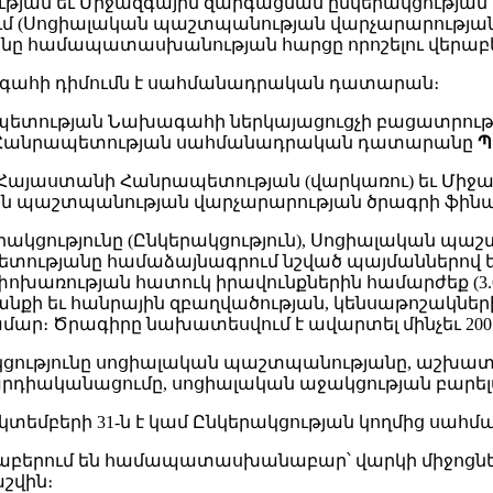
ան եւ Միջազգային զարգացման ընկերակցության միջ
 (Սոցիալական պաշտպանության վարչարարության 
 համապատասխանության հարցը որոշելու վերաբեր
ագահի դիմումն է սահմանադրական դատարան։
նրապետության Նախագահի ներկայացուցչի բացատրութ
նի Հանրապետության սահմանադրական դատարանը
Պ
 Հայաստանի Հանրապետության (վարկառու) եւ Միջա
իալական պաշտպանության վարչարարության ծրագրի 
ակցությունը (Ընկերակցություն), Սոցիալական պա
ւթյանը համաձայնագրում նշված պայմաններով եւ
փոխառության հատուկ իրավունքներին համարժեք (3.6
անքի եւ հանրային զբաղվածության, կենսաթոշակներ
ար։ Ծրագիրը նախատեսվում է ավարտել մինչեւ 2007թ
կցությունը սոցիալական պաշտպանությանը, աշխատա
դիականացումը, սոցիալական աջակցության բարելա
տեմբերի 31-ն է կամ Ընկերակցության կողմից սահմա
վերաբերում են համապատասխանաբար՝ վարկի միջոցն
շվին։