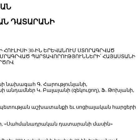
ՅԱՆ
ԱՆ ԴԱՏԱՐԱՆԻ
 ՀՈՒԼԻՍԻ 30-ԻՆ ԵՐԵՎԱՆՈՒՄ ՍՏՈՐԱԳՐՎԱԾ
ԱՄՐԱԳՐՎԱԾ ՊԱՐՏԱՎՈՐՈՒԹՅՈՒՆՆԵՐԻ՝ ՀԱՅԱՍՏԱՆԻ
ՐԾՈՎ
նախագահ Գ. Հարությունյանի,
ամներ Կ. Բալայանի (զեկուցող), Ֆ. Թոխյանի,
պետության աշխատանքի եւ սոցիալական հարցերի
ետի, «Սահմանադրական դատարանի մասին»