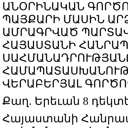
ԱՆՕՐԻՆԱԿԱՆ ԳՈՐԾՈ
ՊԱՅՔԱՐԻ ՄԱՍԻՆ ԱՐ
ԱՄՐԱԳՐՎԱԾ ՊԱՐՏԱՎ
ՀԱՅԱՍՏԱՆԻ ՀԱՆՐԱ
ՍԱՀՄԱՆԱԴՐՈՒԹՅԱՆ
ՀԱՄԱՊԱՏԱՍԽԱՆՈՒԹ
ՎԵՐԱԲԵՐՅԱԼ ԳՈՐԾՈ
Քաղ. Երեւան 8 դեկտե
Հայաստանի Հանրա