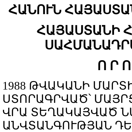
ՀԱՆՈՒՆ ՀԱՅԱՍՏԱ
ՀԱՅԱՍՏԱՆԻ 
ՍԱՀՄԱՆԱԴՐ
Ո Ր Ո
1988 ԹՎԱԿԱՆԻ ՄԱՐՏԻ
ՍՏՈՐԱԳՐՎԱԾ՝ ՄԱՅՐ
ՎՐԱ ՏԵՂԱԿԱՅՎԱԾ Ն
ԱՆՎՏԱՆԳՈՒԹՅԱՆ ԴԵ