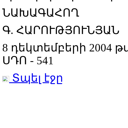
ՆԱԽԱԳԱՀՈՂ
Գ. ՀԱՐՈՒԹՅՈՒՆՅԱՆ
8 դեկտեմբերի 2004 
ՍԴՈ - 541
Տպել էջը