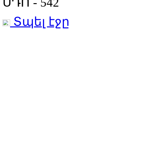
ՍԴՈ - 542
Տպել էջը