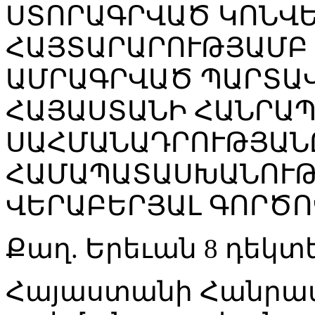
ՍՏՈՐԱԳՐՎԱԾ ԿՈՆՎԵ
ՀԱՅՏԱՐԱՐՈՒԹՅԱՄԲ 
ԱՄՐԱԳՐՎԱԾ ՊԱՐՏԱՎ
ՀԱՅԱՍՏԱՆԻ ՀԱՆՐԱ
ՍԱՀՄԱՆԱԴՐՈՒԹՅԱՆ
ՀԱՄԱՊԱՏԱՍԽԱՆՈՒԹ
ՎԵՐԱԲԵՐՅԱԼ ԳՈՐԾՈ
Քաղ. Երեւան 8 դեկտե
Հայաստանի Հանրա