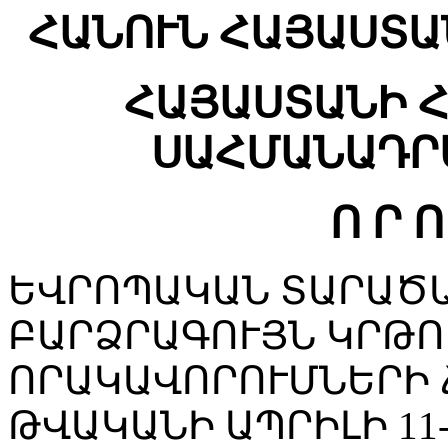
ՀԱՆՈՒՆ ՀԱՅԱՍՏԱ
ՀԱՅԱՍՏԱՆԻ 
ՍԱՀՄԱՆԱԴՐ
Ո Ր Ո
ԵՎՐՈՊԱԿԱՆ ՏԱՐԱԾ
ԲԱՐՁՐԱԳՈՒՅՆ ԿՐԹՈ
ՈՐԱԿԱՎՈՐՈՒՄՆԵՐԻ 
ԹՎԱԿԱՆԻ ԱՊՐԻԼԻ 11