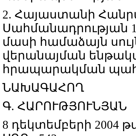
2. Հայաստանի Հան
Սահմանադրության 1
մասի համաձայն սույ
վերանայման ենթակա չ
հրապարակման պահ
ՆԱԽԱԳԱՀՈՂ
Գ. ՀԱՐՈՒԹՅՈՒՆՅԱՆ
8 դեկտեմբերի 2004 