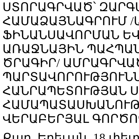
ՍՏՈՐԱԳՐՎԱԾ՝ ԶԱՐԳ
ՀԱՄԱՁԱՅՆԱԳՐՈՒՄ 
ՖԻՆԱՆՍԱՎՈՐՄԱՆ Ե
ԱՌԱՋՆԱՅԻՆ ՊԱՀՊԱ
ԾՐԱԳԻՐ/ ԱՄՐԱԳՐՎԱ
ՊԱՐՏԱՎՈՐՈՒԹՅՈՒՆՆ
ՀԱՆՐԱՊԵՏՈՒԹՅԱՆ 
ՀԱՄԱՊԱՏԱՍԽԱՆՈՒԹ
ՎԵՐԱԲԵՐՅԱԼ ԳՈՐԾՈ
Քաղ. Երեւան, 18 փետ