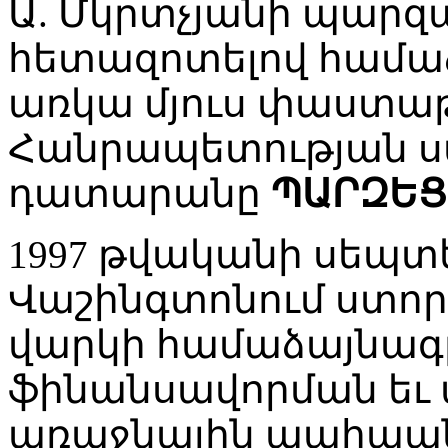
Ա. Մկրտչյանի պարզ
հետազոտելով համաձ
առկա մյուս փաստա
Հանրապետության 
դատարանը
ՊԱՐԶԵՑ
1997 թվականի սեպտե
Վաշինգտոնում ստո
վարկի համաձայնագ
ֆինանսավորման եւ 
առաջնային պահպա