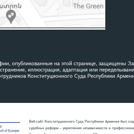
ии, опубликованные на этой странице, защищены За
остранение, иллюстрация, адаптация или переделыван
сотрудников Конституционного Суда Республики Армени
Веб-сайт Конституционного Суда Республики Армения был со
судебных реформ – укрепление независимости и профессиона