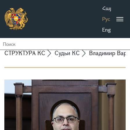
Հայ
Рус
Eng
СТРУКТУРА КС
Судьи КС
Владимир Вард