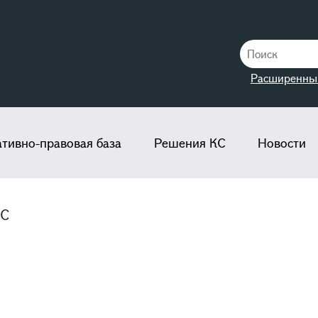
Расширенны
тивно-правовая база
Решения КС
Новости
КС