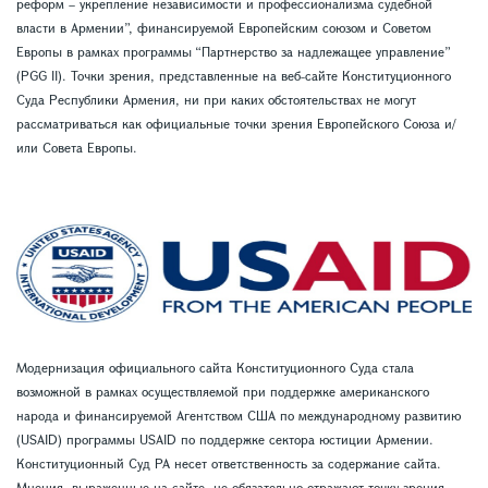
реформ – укрепление независимости и профессионализма судебной
власти в Армении”, финансируемой Европейским союзом и Советом
Европы в рамках программы “Партнерство за надлежащее управление”
(PGG II). Точки зрения, представленные на веб-сайте Конституционного
Суда Республики Армения, ни при каких обстоятельствах не могут
рассматриваться как официальные точки зрения Европейского Союза и/
или Совета Европы.
Модернизация официального сайта Конституционного Суда стала
возможной в рамках осуществляемой при поддержке американского
народа и финансируемой Агентством США по международному развитию
(USAID) программы USAID по поддержке сектора юстиции Армении.
Конституционный Суд РА несет ответственность за содержание сайта.
Мнения, выраженные на сайте, не обязательно отражают точку зрения