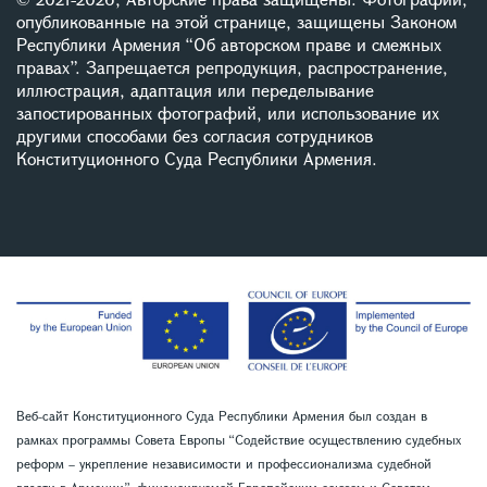
опубликованные на этой странице, защищены Законом
Республики Армения “Об авторском праве и смежных
правах”. Запрещается репродукция, распространение,
иллюстрация, адаптация или переделывание
запостированных фотографий, или использование их
другими способами без согласия сотрудников
Конституционного Суда Республики Армения.
Веб-сайт Конституционного Суда Республики Армения был создан в
рамках программы Совета Европы “Содействие осуществлению судебных
реформ – укрепление независимости и профессионализма судебной
власти в Армении”, финансируемой Европейским союзом и Советом