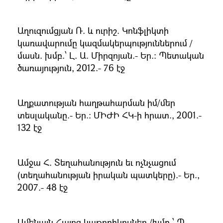
Աղուզումցյան Ռ. և ուրիշ. Կոնֆլիկտի
կառավարումը կազմակերպություններում /
մասն. խմբ.՝ Լ. Ա. Միրզոյան.- Եր.։ Պետական
ծառայություն, 2012.- 76 էջ
Աղքատության հաղթահարման իմ/մեր
տեսլականը.- Եր.։ ՄԻԺԻ ՀԿ-ի հրատ., 2001.-
132 էջ
Ամջա Հ. Տեղահանություն եւ ոչնչացում
(տեղահանության իրական պատկերը).- Եր.,
2007.- 48 էջ
Ամենայն Հայոց կաթողիկոսներ /խմբ.՝ Պ.