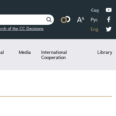
Հայ
Рус
rch of the CC Decisions
Eng
nal
Media
International
Library
Cooperation