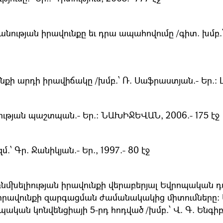
ության իրավունքը եւ դրա ապահովումը /գիտ. խմբ.՝ Գ
նքի արդի իրավիճակը /խմբ.՝ Ռ. Սաֆրաստյան.- Եր.։ Լո
թյան պաշտպան.- Եր.։ ՆԱԽԻՋԵՎԱՆ, 2006.- 175 էջ
 Գր. Ջանիկյան.- Եր., 1997.- 80 էջ
ռնմխելիության իրավունքի վերաբերյալ Եվրոպակա
դ իրավունքի զարգացման ժամանակակից միտումները։ 
ան կոնվենցիայի 5-րդ հոդված /խմբ.՝ Վ. Գ. Ենգիբարյ