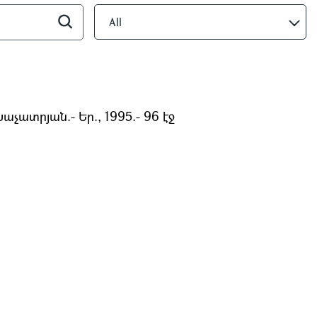
All
չատրյան.- Եր., 1995.- 96 էջ