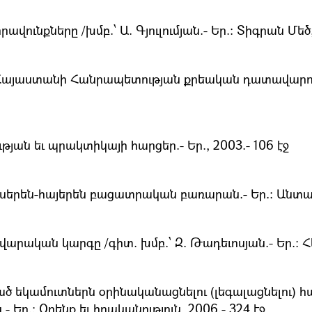
նքները /խմբ.՝ Ա. Գյուլումյան.- Եր.։ Տիգրան Մեծ, 
յաստանի Հանրապետության քրեական դատավարությունո
ան եւ պրակտիկայի հարցեր.- Եր., 2003.- 106 էջ
սերեն-հայերեն բացատրական բառարան.- Եր.։ Անտարե
րական կարգը /գիտ. խմբ.՝ Զ. Թադեւոսյան.- Եր.։ Հե
 եկամուտներն օրինականացնելու (լեգալացնելու) հ
 Եր.։ Օրենք եւ իրականություն, 2006.- 324 էջ