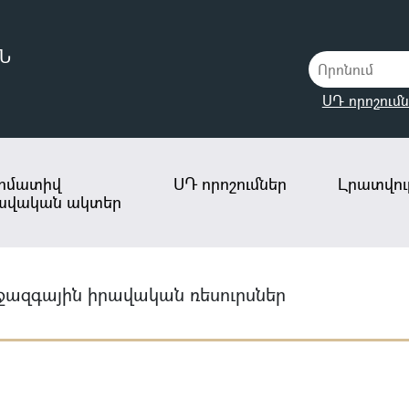
Ն
ՍԴ որոշումն
րմատիվ
ՍԴ որոշումներ
Լրատվութ
ավական ակտեր
ջազգային իրավական ռեսուրսներ