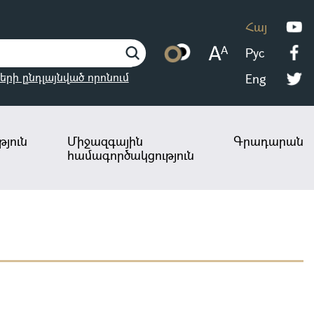
Հայ
Рус
երի ընդլայնված որոնում
Eng
յուն
Միջազգային
Գրադարան
համագործակցություն