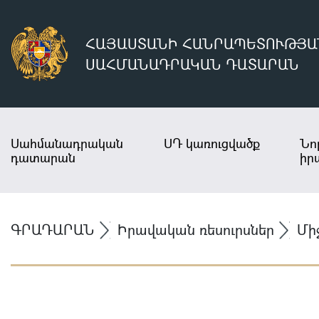
ՀԱՅԱՍՏԱՆԻ ՀԱՆՐԱՊԵՏՈՒԹՅԱ
ՍԱՀՄԱՆԱԴՐԱԿԱՆ ԴԱՏԱՐԱՆ
Սահմանադրական
ՍԴ կառուցվածք
Նո
դատարան
իր
ԳՐԱԴԱՐԱՆ
Իրավական ռեսուրսներ
Մի