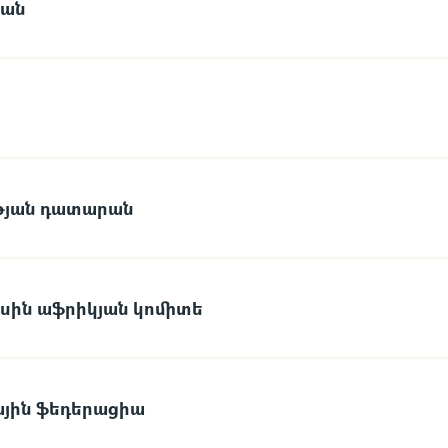
րան
թյան դատարան
ասին աֆրիկյան կոմիտե
ային ֆեդերացիա