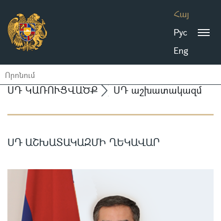
Հայ
Рус
Eng
ՍԴ ԿԱՌՈՒՑՎԱԾՔ
ՍԴ աշխատակազմ
ՍԴ ԱՇԽԱՏԱԿԱԶՄԻ ՂԵԿԱՎԱՐ