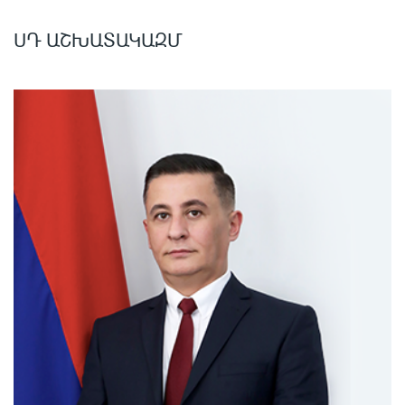
ՍԴ ԱՇԽԱՏԱԿԱԶՄ