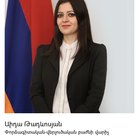
Աիդա Թադևոսյան
Փորձագիտական-վերլուծական բաժնի վարիչ