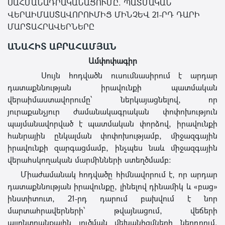
ՍԱՀՄԱՆԱԴՐԱԿԱՆԱՑՈՒՄԸ. ՊԱՏՄԱԿԱՆ
ՎԵՐԱԻՄԱՍՏԱՎՈՐՈՒՄԻՑ ՄԻՆՉԵՎ 21-ՐԴ ԴԱՐԻ
ՄԱՐՏԱՀՐԱՎԵՐՆԵՐԸ
ԱՆԱՀԻՏ ԱԲՐԱՀԱՄՅԱՆ
Ամփոփագիր
Սույն հոդվածն ուսումնասիրում է արդար
դատաքննության իրավունքի պատմական
վերաիմաստավորումը՝ ներկայացնելով, որ
յուրաքանչյուր ժամանակագրական փոփոխություն
պայմանավորված է պատմական փորձով, իրավունքի
հանրային ընկալման փոփոխությամբ, միջազգային
իրավունքի զարգացմամբ, ինչպես նաև միջազգային
վերահսկողական մարմինների ստեղծմամբ։
Միաժամանակ հոդվածը հիմնավորում է, որ արդար
դատաքննության իրավունքը, լինելով դինամիկ և «բաց»
ինստիտուտ, 21-րդ դարում բախվում է նոր
մարտահրավերների՝ թվայնացում, վեճերի
այլընտրանքային լուծման մեխանիզմների ներդրում,