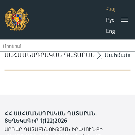
Հայ
Рус
Eng
ՍԱՀՄԱՆԱԴՐԱԿԱՆ ԴԱՏԱՐԱՆ
Սահմանա
ՀՀ ՍԱՀՄԱՆԱԴՐԱԿԱՆ ԴԱՏԱՐԱՆ.
ՏԵՂԵԿԱԳԻՐ 1(122)2026
ԱՐԴԱՐ ԴԱՏԱՔՆՆՈՒԹՅԱՆ ԻՐԱՎՈՒՆՔԻ