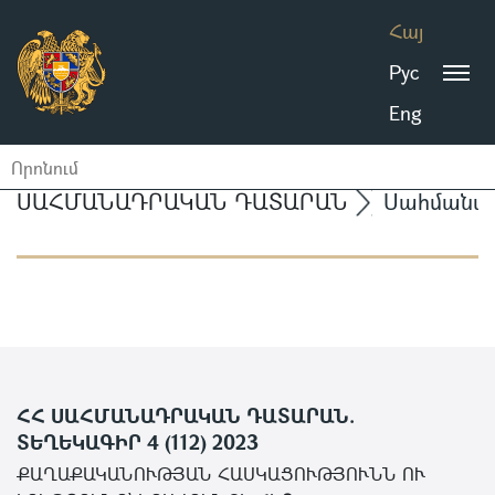
Հայ
Рус
Eng
ՍԱՀՄԱՆԱԴՐԱԿԱՆ ԴԱՏԱՐԱՆ
Սահմանա
ՀՀ ՍԱՀՄԱՆԱԴՐԱԿԱՆ ԴԱՏԱՐԱՆ.
ՏԵՂԵԿԱԳԻՐ 4 (112) 2023
ՔԱՂԱՔԱԿԱՆՈՒԹՅԱՆ ՀԱՍԿԱՑՈՒԹՅՈՒՆՆ ՈՒ