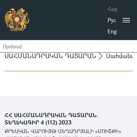
Հայ
Рус
Eng
ՍԱՀՄԱՆԱԴՐԱԿԱՆ ԴԱՏԱՐԱՆ
Սահմանա
ՀՀ ՍԱՀՄԱՆԱԴՐԱԿԱՆ ԴԱՏԱՐԱՆ.
ՏԵՂԵԿԱԳԻՐ 4 (112) 2023
ՔՐԵԱԿԱՆ ՎԱՐՈՒՅԹ ՄԵՂԱԴՐՅԱԼԻ «ՄՈՒՏՔԻ»