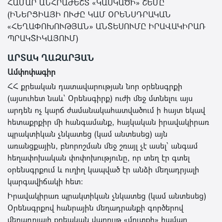
ՀԱՄԱՐ ԱՆՀՐԱԺԵՇՏ «ԿԱՍԿԱԾԻ» ՇԵՄԸ
(ԻՆԵՐՑԻԱՅԻ ՈՒԺԸ ԿԱՄ ՕՐԵՆՍԴՐԱԿԱՆ
«ՀԵՂԱՓՈԽՈՒԹՅԱՆ» ԱՆՏԵՍՈՒՄԸ ԻՐԱՎԱԿԻՐԱՌ
ՊՐԱԿՏԻԿԱՅՈՒՄ)
ԱՐՏԱԿ ՂԱԶԱՐՅԱՆ
Ամփոփագիր
ՀՀ քրեական դատավարության նոր օրենսգրքի
(այսուհետ նաև՝ Օրենսգիրք) ուժի մեջ մտնելու այս
արդեն ոչ կարճ ժամանակահատվածում ի հայտ եկավ
հետաքրքիր մի հանգամանք, հայկական իրավակիրառ
պրակտիկան չնկատեց (կամ անտեսեց) այն
առանցքային, բնորոշման մեջ շռայլ չէ ասել՝ անգամ
հեղափոխական փոփոխությունը, որ տեղ էր գտել
օրենսգրքում և ուղիղ կապված էր անձի մեղադրյալի
կարգավիճակի հետ։
Իրավակիրառ պրակտիկան չնկատեց (կամ անտեսեց)
Օրենսգրքով հանրային մեղադրանքի գործերով
մեղադրյալի քրեական վարույթ «մուտքի» համար