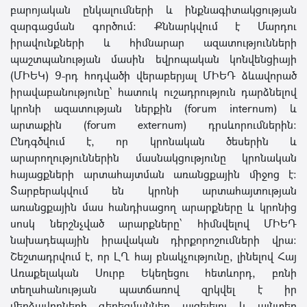
բարոյական ընկալումների և ինքնագիտակցության
զարգացման գործում։ Քննարկվում է Մարդու
իրավունքների և հիմնարար ազատությունների
պաշտպանության մասին եվրոպական կոնվենցիայի
(ՄԻԵԿ) 9-րդ հոդվածի վերաբերյալ ՄԻԵԴ ձևավորած
իրավաբանությունը՝ հատուկ ուշադրություն դարձնելով
կրոնի ազատության ներքին (forum internum) և
արտաքին (forum externum) դրսևորումներին։
Ընդգծվում է, որ կրոնական ծեսերին և
արարողություններին մասնակցությունը կրոնական
հայացքների արտահայտման առանցքային միջոց է։
Տարբերակվում են կրոնի արտահայտության
առանցքային մաս հանդիսացող արարքները և կրոնից
սոսկ ներշնչված արարքները՝ հիմնվելով ՄԻԵԴ
նախադեպային իրավական դիրքորոշումների վրա։
Շեշտադրվում է, որ ԼՂ հայ բնակչությունը, լինելով Հայ
Առաքելական Սուրբ Եկեղեցու հետևորդ, բռնի
տեղահանության պատճառով զրկվել է իր
մերձավորների գերեզմաններ այցելելու և այնտեղ