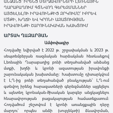
ԱՆՁԱՆՑ՝ ԻՐԵՆՑ ՄԵՐՁԱՎՈՐՆԵՐԻ ԼԵՌՆԱՅԻՆ
ՂԱՐԱԲԱՂՈՒՄ ԳՏՆՎՈՂ ԳԵՐԵԶՄԱՆՆԵՐ
ԱՅՑԵԼԵԼՈՒ ԻՐԱՎՈՒՆՔԻՑ ԶՐԿՈՒՄԸ՝ ԻԲՐԵՎ
ՄՏՔԻ, ԽՂՃԻ ԵՎ ԿՐՈՆԻ ԱԶԱՏՈՒԹՅԱՆ
ԻՐԱՎՈՒՆՔԻ ՇԱՐՈՒՆԱԿԱԿԱՆ ԽԱԽՏՈՒՄ
ԱՐՏԱԿ ՂԱԶԱՐՅԱՆ
Ամփոփագիր
Հոդվածը նվիրված է 2022 թ. շրջափակման և 2023 թ.
սեպտեմբերյան ռազմական հարձակման հետևանքով
Լեռնային Ղարաբաղից բռնի տեղահանված անձանց
մտքի, խղճի և կրոնի ազատության իրավունքի
շարունակական խախտմանը։ Խախտումը դիտարկվում
է ԼՂ-ից բռնի տեղահանված բնակչության՝ ԼՂ-ում
գտնվող իրենց հարազատների գերեզմաններ այցելելու
և այնտեղ կրոնական-ծիսական կարգեր անցկացնելու
հնարավորության բացակայության համատեքստում։
Հոդվածում շեշտվում է կրոնի առանցքային դերը
մարդու՝ որպես անձի (սուբյեկտի) ձևավորման,