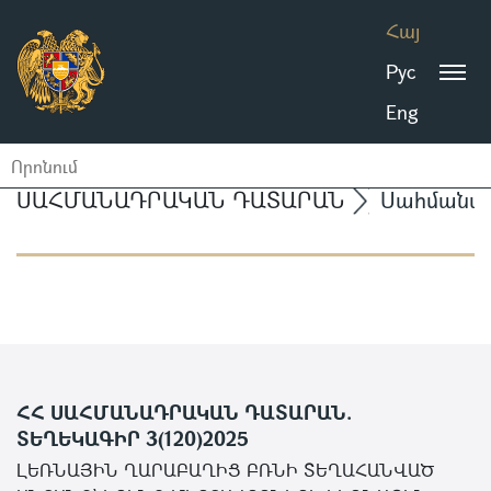
Հայ
Рус
Eng
ՍԱՀՄԱՆԱԴՐԱԿԱՆ ԴԱՏԱՐԱՆ
Սահմանա
ՀՀ ՍԱՀՄԱՆԱԴՐԱԿԱՆ ԴԱՏԱՐԱՆ.
ՏԵՂԵԿԱԳԻՐ 3(120)2025
ԼԵՌՆԱՅԻՆ ՂԱՐԱԲԱՂԻՑ ԲՌՆԻ ՏԵՂԱՀԱՆՎԱԾ