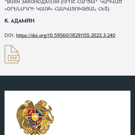
“ВОЛЯ ЗАКОНОДАТЕЛЯ (ՈՐՈՇ ՀԱՐՑԵՐ՝ ԿԱՊՎԱԾ
«ՕՐԵՆՍԴՐԻ ԿԱՄՔ» ՀԱՍԿԱՑՈՒԹՅԱՆ ՀԵՏ)
К. АДАМЯН
DOI:
https://doi.org/10.59560/18291155-2023.3-240