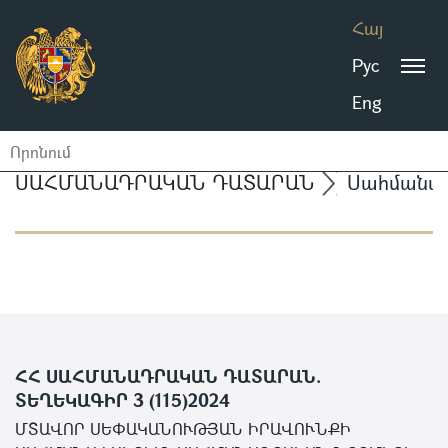
Հայ
Рус
Eng
ՍԱՀՄԱՆԱԴՐԱԿԱՆ ԴԱՏԱՐԱՆ
Սահմանա
ՀՀ ՍԱՀՄԱՆԱԴՐԱԿԱՆ ԴԱՏԱՐԱՆ.
ՏԵՂԵԿԱԳԻՐ 3 (115)2024
ՄՏԱՎՈՐ ՍԵՓԱԿԱՆՈՒԹՅԱՆ ԻՐԱՎՈՒՆՔԻ