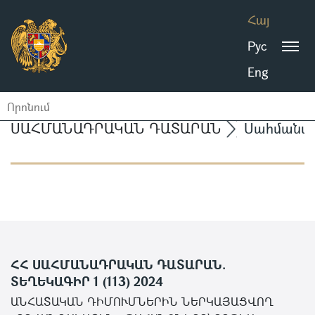
Հայ
Рус
Eng
ՍԱՀՄԱՆԱԴՐԱԿԱՆ ԴԱՏԱՐԱՆ
Սահմանա
ՀՀ ՍԱՀՄԱՆԱԴՐԱԿԱՆ ԴԱՏԱՐԱՆ.
ՏԵՂԵԿԱԳԻՐ 1 (113) 2024
ԱՆՀԱՏԱԿԱՆ ԴԻՄՈՒՄՆԵՐԻՆ ՆԵՐԿԱՅԱՑՎՈՂ