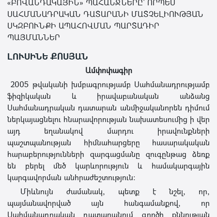
«ԲՈՎԱՆԴԱԿԱՅԻՆ» ՊԱՀԱՆՋՆԵՐԸ՝ ՈՐՊԵՍ
ՍԱՀՄԱՆԱԴՐԱԿԱՆ ԴԱՏԱՐԱՆԻ ՄԱՏՉԵԼԻՈՒԹՅԱՆ
ՍԿԶԲՈՒՆՔԻ ԱՊԱՀՈՎՄԱՆ ՊԱՐՏԱԴԻՐ
ՊԱՅՄԱՆՆԵՐ
ԼՈՒՍԻՆԵ ՔՈՍՅԱՆ
Ամփոփագիր
2005 թվականի խմբագրությամբ Սահմանադրությամբ
ֆիզիկական և իրավաբանական անձանց
Սահմանադրական դատարան անմիջականորեն դիմում
ներկայացնելու հնարավորության նախատեսումից ի վեր
այդ եղանակով մարդու իրավունքների
պաշտպանության հիմնահարցերը հասարակական
հարաբերությունների զարգացմանը զուգընթաց ձեռք
են բերել մեծ կարևորություն և համակարգային
կարգավորման անհրաժեշտություն։
Միևնույն ժամանակ, պետք է նշել, որ,
պայմանավորված այն հանգամանքով, որ
Սահմանադրական դատարանում գործի քննության