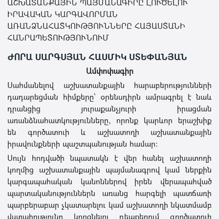
ԱՇԽԱՏԱՆՔԱՅԻՆ ՊԱՅՄԱՆԱԳԻՐԸ ԼՈՒԾԵԼՈՒ
ԻՐԱՎԱԿԱՆ ԿԱՐԳԱՎՈՐՄԱՆ
ԱՌԱՆՁՆԱՀԱՏԿՈՒԹՅՈՒՆՆԵՐԸ ՀԱՅԱՍՏԱՆԻ
ՀԱՆՐԱՊԵՏՈՒԹՅՈՒՆՈՒՄ
ԺՈՐԱ ՍԱՐԳՍՅԱՆ ՀԱՍՄԻԿ ՍՏԵՓԱՆՅԱՆ
Ամփոփագիր
Սահմանելով աշխատանքային հարաբերությունների
դադարեցման հիմքերը՝ օրենսդիրն ամրագրել է նաև
դրանցից յուրաքանչյուրի իրացման
առանձնահատկությունները, որոնք կարևոր երաշխիք
են գործատուի և աշխատողի աշխատանքային
իրավունքների պաշտպանության համար:
Սույն հոդվածի նպատակն է վեր հանել աշխատողի
կողմից աշխատանքային պայմանագրով կամ ներքին
կարգապահական կանոններով իրեն վերապահված
պարտականություններն առանց հարգելի պատճառի
պարբերաբար չկատարելու կամ աշխատողի նկատմամբ
վստահությունը կորցնելու դեպքերում գործատուի