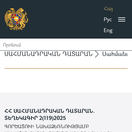
Հայ
Рус
Eng
ՍԱՀՄԱՆԱԴՐԱԿԱՆ ԴԱՏԱՐԱՆ
Սահմանա
ՀՀ ՍԱՀՄԱՆԱԴՐԱԿԱՆ ԴԱՏԱՐԱՆ.
ՏԵՂԵԿԱԳԻՐ 2(119)2025
ԳՈՐԾԱՏՈՒԻ ՆԱԽԱՁԵՌՆՈՒԹՅԱՄԲ