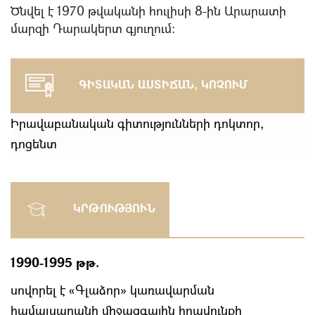
Ծնվել է 1970 թվականի հուլիսի 8-ին Արարատի
մարզի Դարակերտ գյուղում:
ԳԻՏԱԿԱՆ ԱՍՏԻՃԱՆ, ԿՈՉՈՒՄ
Իրավաբանական գիտությունների դոկտոր,
դոցենտ
ԿՐԹՈՒԹՅՈՒՆ
1990-1995 թթ.
սովորել է «Գլաձոր» կառավարման
համալսարանի միջազգային իրավունքի