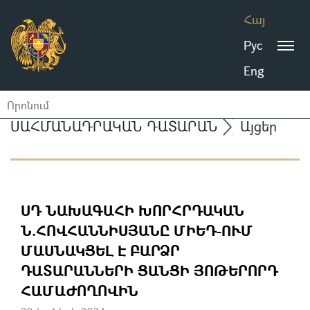
Հայ
Рус
Eng
ՍԱՀՄԱՆԱԴՐԱԿԱՆ ԴԱՏԱՐԱՆ
Այցեր
ՍԴ ՆԱԽԱԳԱՀԻ ԽՈՐՀՐԴԱԿԱՆ
Ն.ՀՈՎՀԱՆՆԻՍՅԱՆԸ ՄԻԵԴ-ՈՒՄ
ՄԱՍՆԱԿՑԵԼ Է ԲԱՐՁՐ
ԴԱՏԱՐԱՆՆԵՐԻ ՑԱՆՑԻ ՅՈԹԵՐՈՐԴ
ՀԱՄԱԺՈՂՈՎԻՆ