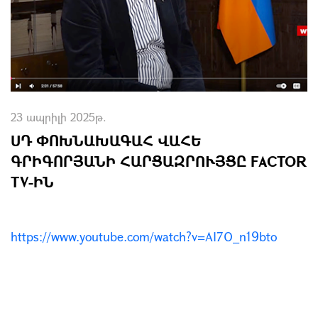
23 ապրիլի 2025թ.
ՍԴ ՓՈԽՆԱԽԱԳԱՀ ՎԱՀԵ
ԳՐԻԳՈՐՅԱՆԻ ՀԱՐՑԱԶՐՈՒՅՑԸ FACTOR
TV-ԻՆ
https://www.youtube.com/watch?v=AI7O_n19bto