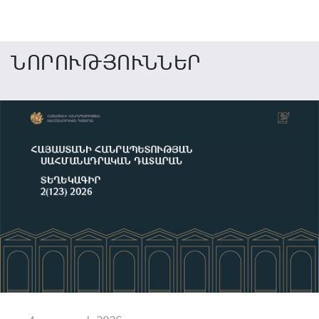
ՆՈՐՈՒԹՅՈՒՆՆԵՐ