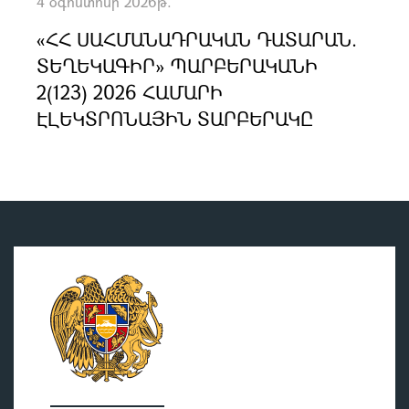
4 օգոստոսի 2026թ.
«ՀՀ ՍԱՀՄԱՆԱԴՐԱԿԱՆ ԴԱՏԱՐԱՆ.
ՏԵՂԵԿԱԳԻՐ» ՊԱՐԲԵՐԱԿԱՆԻ
2(123) 2026 ՀԱՄԱՐԻ
ԷԼԵԿՏՐՈՆԱՅԻՆ ՏԱՐԲԵՐԱԿԸ