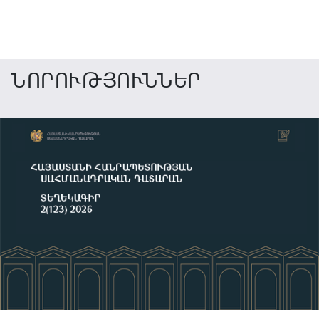
ՆՈՐՈՒԹՅՈՒՆՆԵՐ