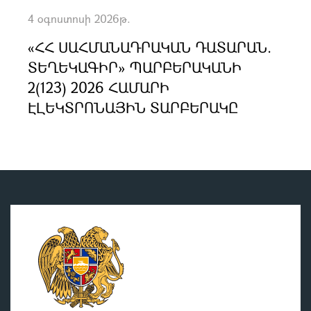
4 օգոստոսի 2026թ.
«ՀՀ ՍԱՀՄԱՆԱԴՐԱԿԱՆ ԴԱՏԱՐԱՆ.
ՏԵՂԵԿԱԳԻՐ» ՊԱՐԲԵՐԱԿԱՆԻ
2(123) 2026 ՀԱՄԱՐԻ
ԷԼԵԿՏՐՈՆԱՅԻՆ ՏԱՐԲԵՐԱԿԸ