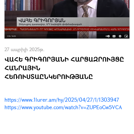
27 ապրիլի 2025թ.
ՎԱՀԵ ԳՐԻԳՈՐՅԱՆԻ ՀԱՐՑԱԶՐՈՒՅՑԸ
ՀԱՆՐԱՅԻՆ
ՀԵՌՈՒՍՏԱԸՆԿԵՐՈՒԹՅԱՆԸ
https://www.1lurer.am/hy/2025/04/27/1/1303947
https://www.youtube.com/watch?v=ZUPEoCw5VCA