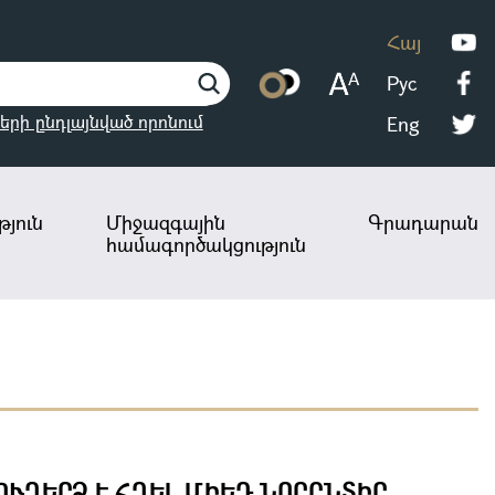
Հայ
Рус
երի ընդլայնված որոնում
Eng
յուն
Միջազգային
Գրադարան
համագործակցություն
ՒՂԵՐՁ Է ՀՂԵԼ ՄԻԵԴ ՆՈՐԸՆՏԻՐ