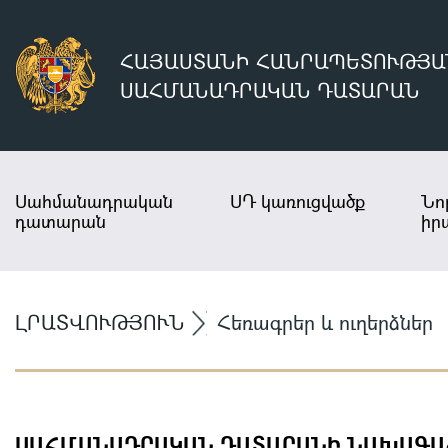
ՀԱՅԱՍՏԱՆԻ ՀԱՆՐԱՊԵՏՈՒԹՅԱ
ՍԱՀՄԱՆԱԴՐԱԿԱՆ ԴԱՏԱՐԱՆ
Սահմանադրական
ՍԴ կառուցվածք
Նո
դատարան
իր
ԼՐԱՏՎՈՒԹՅՈՒՆ
Հեռագրեր և ուղերձներ
ՍԱՀՄԱՆԱԴՐԱԿԱՆ ԴԱՏԱՐԱՆԻ ՆԱԽԱԳԱՀ