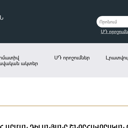
Ն
ՍԴ որոշումն
րմատիվ
ՍԴ որոշումներ
Լրատվութ
ավական ակտեր
 ԱՐՄԱՆ ԴԻԼԱՆՅԱՆԸ ՇՆՈՐՀԱՎՈՐԱԿԱՆ Ո