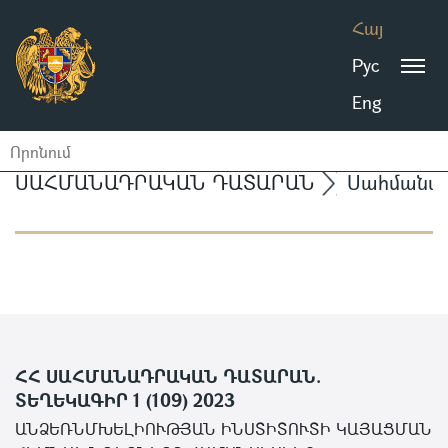
Հայ
Рус
Eng
ՍԱՀՄԱՆԱԴՐԱԿԱՆ ԴԱՏԱՐԱՆ
Սահմանա
ՀՀ ՍԱՀՄԱՆԱԴՐԱԿԱՆ ԴԱՏԱՐԱՆ.
ՏԵՂԵԿԱԳԻՐ 1 (109) 2023
ԱՆՁԵՌՆՄԽԵԼԻՈՒԹՅԱՆ ԻՆՍՏԻՏՈՒՏԻ ԿԱՅԱՑՄԱՆ