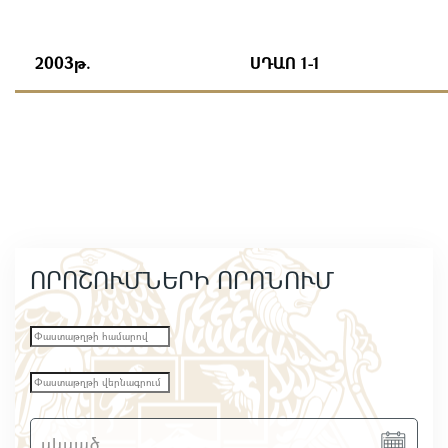
2003թ.
ՍԴԱՈ 1-1
ՈՐՈՇՈՒՄՆԵՐԻ ՈՐՈՆՈՒՄ