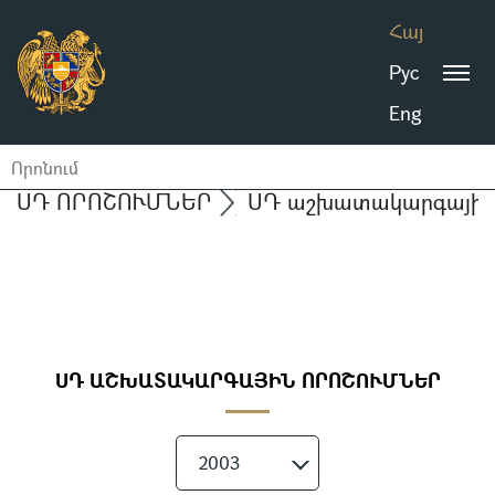
Հայ
Рус
Eng
ՍԴ ՈՐՈՇՈՒՄՆԵՐ
ՍԴ աշխատակարգային 
ՍԴ ԱՇԽԱՏԱԿԱՐԳԱՅԻՆ ՈՐՈՇՈՒՄՆԵՐ
2003