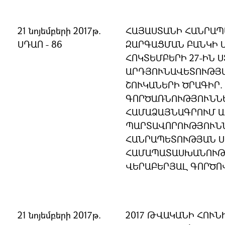
21 նոյեմբերի 2017թ.
ՀԱՅԱՍՏԱՆԻ ՀԱՆՐԱՊ
ՍԴԱՈ - 86
ԶԱՐԳԱՑՄԱՆ ԲԱՆԿԻ Մ
ՀՈԿՏԵՄԲԵՐԻ 27-ԻՆ 
ԱՐԴՅՈՒՆԱՎԵՏՈՒԹՅԱ
ՇՈՒԿԱՆԵՐԻ ԾՐԱԳԻՐ.
ԳՈՐԾԱՌՆՈՒԹՅՈՒՆՆԵ
ՀԱՄԱՁԱՅՆԱԳՐՈՒՄ 
ՊԱՐՏԱՎՈՐՈՒԹՅՈՒՆՆ
ՀԱՆՐԱՊԵՏՈՒԹՅԱՆ 
ՀԱՄԱՊԱՏԱՍԽԱՆՈՒԹՅ
ՎԵՐԱԲԵՐՅԱԼ ԳՈՐԾՈ
21 նոյեմբերի 2017թ.
2017 ԹՎԱԿԱՆԻ ՀՈՒՆ