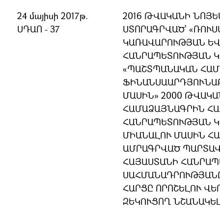
24 մայիսի 2017թ.
2016 ԹՎԱԿԱՆԻ ՆՈՅԵ
ՍԴԱՈ - 37
ՍՏՈՐԱԳՐՎԱԾ` «ՌՈՒ
ԿԱՌԱՎԱՐՈՒԹՅԱՆ ԵՎ
ՀԱՆՐԱՊԵՏՈՒԹՅԱՆ 
«ՊԱՇՏՊԱՆԱԿԱՆ ՀԱՄ
ՖԻՆԱՆՍԱԱՐԴՅՈՒՆԱ
ՄԱՍԻՆ» 2000 ԹՎԱԿԱ
ՀԱՄԱՁԱՅՆԱԳՐԻՆ Հ
ՀԱՆՐԱՊԵՏՈՒԹՅԱՆ 
ՄԻԱՆԱԼՈՒ ՄԱՍԻՆ Հ
ԱՄՐԱԳՐՎԱԾ ՊԱՐՏԱՎ
ՀԱՅԱՍՏԱՆԻ ՀԱՆՐԱ
ՍԱՀՄԱՆԱԴՐՈՒԹՅԱՆ
ՀԱՐՑԸ ՈՐՈՇԵԼՈՒ ՎԵ
ԶԵԿՈՒՑՈՂ ՆՇԱՆԱԿԵ