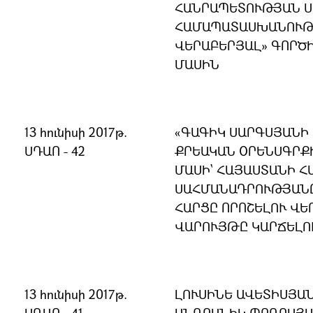
ՀԱՆՐԱՊԵՏՈՒԹՅԱՆ 
ՀԱՄԱՊԱՏԱՍԽԱՆՈՒԹՅ
ՎԵՐԱԲԵՐՅԱԼ» ԳՈՐԾ
ՄԱՍԻՆ
13 հունիսի 2017թ.
«ԳԱԳԻԿ ՍԱՐԳՍՅԱՆԻ 
ՍԴԱՈ - 42
ՔՐԵԱԿԱՆ ՕՐԵՆՍԳՐՔԻ
ՄԱՍԻ` ՀԱՅԱՍՏԱՆԻ 
ՍԱՀՄԱՆԱԴՐՈՒԹՅԱՆ
ՀԱՐՑԸ ՈՐՈՇԵԼՈՒ ՎԵ
ՎԱՐՈՒՅԹԸ ԿԱՐՃԵԼՈ
13 հունիսի 2017թ.
ԼՈՒՍԻՆԵ ԱՎԵՏԻՍՅԱՆ