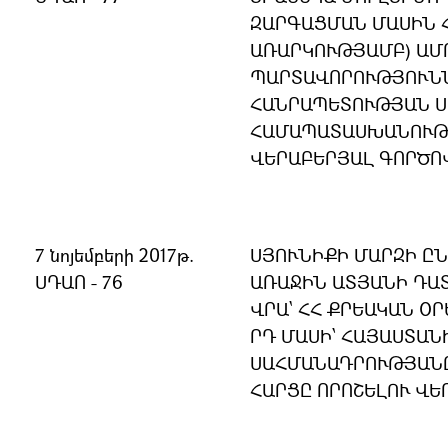
ԶԱՐԳԱՑՄԱՆ ՄԱՍԻՆ 
ԱՌԱՐԿՈՒԹՅԱՄԲ) ԱՄ
ՊԱՐՏԱՎՈՐՈՒԹՅՈՒՆՆ
ՀԱՆՐԱՊԵՏՈՒԹՅԱՆ 
ՀԱՄԱՊԱՏԱՍԽԱՆՈՒԹՅ
ՎԵՐԱԲԵՐՅԱԼ ԳՈՐԾՈ
7 նոյեմբերի 2017թ.
ՍՅՈՒՆԻՔԻ ՄԱՐԶԻ Ը
ՍԴԱՈ - 76
ԱՌԱՋԻՆ ԱՏՅԱՆԻ ԴԱ
ՎՐԱ` ՀՀ ՔՐԵԱԿԱՆ ՕՐ
ՐԴ ՄԱՍԻ՝ ՀԱՅԱՍՏԱ
ՍԱՀՄԱՆԱԴՐՈՒԹՅԱՆ
ՀԱՐՑԸ ՈՐՈՇԵԼՈՒ ՎԵ