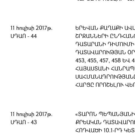
11 հուլիսի 2017թ.
ԵՐԵՎԱՆ ՔԱՂԱՔԻ ԱՎԱ
ՍԴԱՈ - 44
ՇՐՋԱՆՆԵՐԻ ԸՆԴՀԱՆ
ԴԱՏԱՐԱՆԻ ԴԻՄՈՒՄԻ 
ԴԱՏԱՎԱՐՈՒԹՅԱՆ ՕՐԵ
453, 455, 457, 458 Ե
ՀԱՅԱՍՏԱՆԻ ՀԱՆՐԱ
ՍԱՀՄԱՆԱԴՐՈՒԹՅԱՆ
ՀԱՐՑԸ ՈՐՈՇԵԼՈՒ ՎԵ
11 հուլիսի 2017թ.
«ՏԱՐՈՆ ՊԵՊԱՆՅԱՆԻ 
ՍԴԱՈ - 43
ՔՐԵԱԿԱՆ ԴԱՏԱՎԱՐՈ
ՀՈԴՎԱԾԻ 10.1-ՐԴ ԿԵ