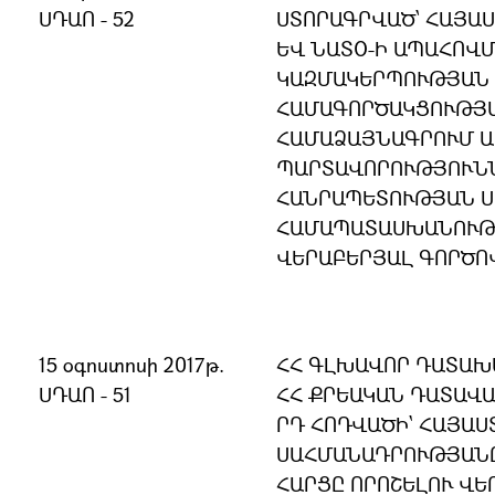
ՍԴԱՈ - 52
ՍՏՈՐԱԳՐՎԱԾ՝ ՀԱՅԱ
ԵՎ ՆԱՏՕ-Ի ԱՊԱՀՈՎ
ԿԱԶՄԱԿԵՐՊՈՒԹՅԱՆ
ՀԱՄԱԳՈՐԾԱԿՑՈՒԹՅԱ
ՀԱՄԱՁԱՅՆԱԳՐՈՒՄ 
ՊԱՐՏԱՎՈՐՈՒԹՅՈՒՆ
ՀԱՆՐԱՊԵՏՈՒԹՅԱՆ 
ՀԱՄԱՊԱՏԱՍԽԱՆՈՒԹՅ
ՎԵՐԱԲԵՐՅԱԼ ԳՈՐԾՈ
15 օգոստոսի 2017թ.
ՀՀ ԳԼԽԱՎՈՐ ԴԱՏԱԽ
ՍԴԱՈ - 51
ՀՀ ՔՐԵԱԿԱՆ ԴԱՏԱՎԱ
ՐԴ ՀՈԴՎԱԾԻ` ՀԱՅԱ
ՍԱՀՄԱՆԱԴՐՈՒԹՅԱՆ
ՀԱՐՑԸ ՈՐՈՇԵԼՈՒ ՎԵ