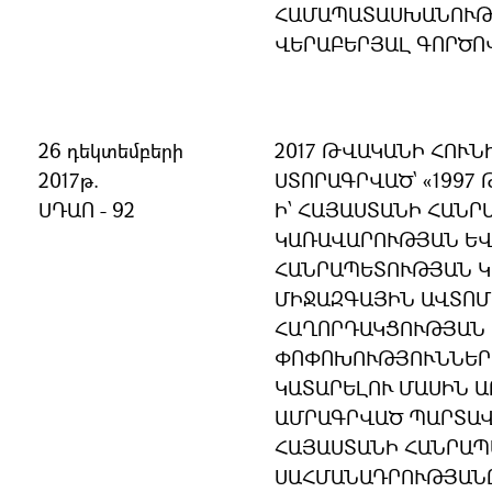
ՀԱՄԱՊԱՏԱՍԽԱՆՈՒԹՅ
ՎԵՐԱԲԵՐՅԱԼ ԳՈՐԾՈ
26 դեկտեմբերի
2017 ԹՎԱԿԱՆԻ ՀՈՒՆ
2017թ.
ՍՏՈՐԱԳՐՎԱԾ` «1997
ՍԴԱՈ - 92
Ի՝ ՀԱՅԱՍՏԱՆԻ ՀԱՆ
ԿԱՌԱՎԱՐՈՒԹՅԱՆ ԵՎ
ՀԱՆՐԱՊԵՏՈՒԹՅԱՆ 
ՄԻՋԱԶԳԱՅԻՆ ԱՎՏՈՄ
ՀԱՂՈՐԴԱԿՑՈՒԹՅԱՆ 
ՓՈՓՈԽՈՒԹՅՈՒՆՆԵՐ 
ԿԱՏԱՐԵԼՈՒ ՄԱՍԻՆ 
ԱՄՐԱԳՐՎԱԾ ՊԱՐՏԱՎ
ՀԱՅԱՍՏԱՆԻ ՀԱՆՐԱ
ՍԱՀՄԱՆԱԴՐՈՒԹՅԱՆ