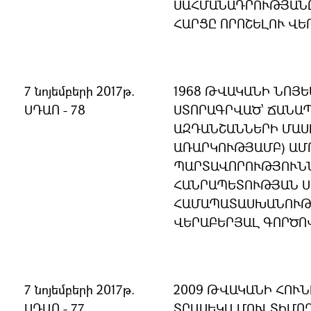
ՍԱՀՄԱՆԱԴՐՈՒԹՅԱՆ
ՀԱՐՑԸ ՈՐՈՇԵԼՈՒ ՎԵ
7 նոյեմբերի 2017թ.
1968 ԹՎԱԿԱՆԻ ՆՈՅԵ
ՍԴԱՈ - 78
ՍՏՈՐԱԳՐՎԱԾ` ՃԱՆԱ
ԱԶԴԱՆՇԱՆՆԵՐԻ ՄԱՍ
ԱՌԱՐԿՈՒԹՅԱՄԲ) ԱՄ
ՊԱՐՏԱՎՈՐՈՒԹՅՈՒՆՆ
ՀԱՆՐԱՊԵՏՈՒԹՅԱՆ 
ՀԱՄԱՊԱՏԱՍԽԱՆՈՒԹՅ
ՎԵՐԱԲԵՐՅԱԼ ԳՈՐԾՈ
7 նոյեմբերի 2017թ.
2009 ԹՎԱԿԱՆԻ ՀՈՒՆ
ՍԴԱՈ - 77
ՏՐԱՍԵԿԱ ՄՈՒԼՏԻՄՈ