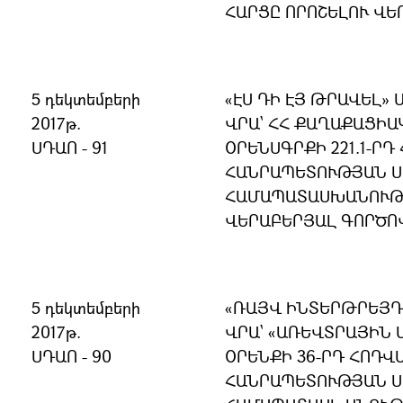
ՀԱՐՑԸ ՈՐՈՇԵԼՈՒ ՎԵ
5 դեկտեմբերի
«ԷՍ ԴԻ ԷՅ ԹՐԱՎԵԼ»
2017թ.
ՎՐԱ` ՀՀ ՔԱՂԱՔԱՑԻ
ՍԴԱՈ - 91
ՕՐԵՆՍԳՐՔԻ 221.1-ՐԴ
ՀԱՆՐԱՊԵՏՈՒԹՅԱՆ 
ՀԱՄԱՊԱՏԱՍԽԱՆՈՒԹՅ
ՎԵՐԱԲԵՐՅԱԼ ԳՈՐԾՈ
5 դեկտեմբերի
«ՌԱՅՎ ԻՆՏԵՐԹՐԵՅԴ
2017թ.
ՎՐԱ` «ԱՌԵՎՏՐԱՅԻՆ 
ՍԴԱՈ - 90
ՕՐԵՆՔԻ 36-ՐԴ ՀՈԴՎ
ՀԱՆՐԱՊԵՏՈՒԹՅԱՆ 