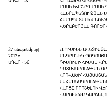
ՍԴԱՈ - 57
ՀՈՂԱՅԻՆ ՕՐԵՆՍԳՐՔԻ
ՄԱՍԻ ԵՎ 7-ՐԴ ՄԱՍԻ
ՀԱՆՐԱՊԵՏՈՒԹՅԱՆ 
ՀԱՄԱՊԱՏԱՍԽԱՆՈՒԹՅ
ՎԵՐԱԲԵՐՅԱԼ ԳՈՐԾՈ
27 սեպտեմբերի
«ԼՈՒՍԻՆԵ ԱՎԵՏԻՍՅԱ
2017թ.
ԱՆԴՐԱՆԻԿ ՊՈՂՈՍՅԱ
ՍԴԱՈ - 56
ԴԻՄՈՒՄԻ ՀԻՄԱՆ ՎՐԱ
ԴԱՏԱՎԱՐՈՒԹՅԱՆ ՕՐ
ՀՈԴՎԱԾԻ՝ ՀԱՅԱՍՏԱ
ՍԱՀՄԱՆԱԴՐՈՒԹՅԱՆ
ՀԱՐՑԸ ՈՐՈՇԵԼՈՒ ՎԵ
ՎԱՐՈՒՅԹԸ ԿԱՐՃԵԼՈ