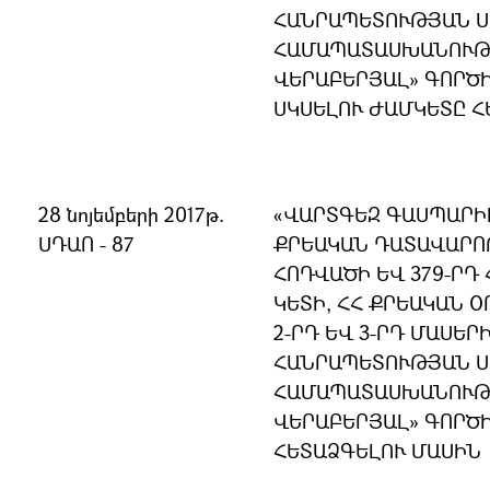
ՀԱՆՐԱՊԵՏՈՒԹՅԱՆ 
ՀԱՄԱՊԱՏԱՍԽԱՆՈՒԹՅ
ՎԵՐԱԲԵՐՅԱԼ» ԳՈՐԾ
ՍԿՍԵԼՈՒ ԺԱՄԿԵՏԸ Հ
28 նոյեմբերի 2017թ.
«ՎԱՐՏԳԵԶ ԳԱՍՊԱՐԻԻ
ՍԴԱՈ - 87
ՔՐԵԱԿԱՆ ԴԱՏԱՎԱՐՈ
ՀՈԴՎԱԾԻ ԵՎ 379-ՐԴ 
ԿԵՏԻ, ՀՀ ՔՐԵԱԿԱՆ 
2-ՐԴ ԵՎ 3-ՐԴ ՄԱՍԵՐ
ՀԱՆՐԱՊԵՏՈՒԹՅԱՆ 
ՀԱՄԱՊԱՏԱՍԽԱՆՈՒԹՅ
ՎԵՐԱԲԵՐՅԱԼ» ԳՈՐԾ
ՀԵՏԱՁԳԵԼՈՒ ՄԱՍԻՆ