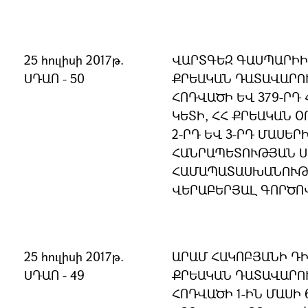
25 հուլիսի 2017թ.
ՎԱՐՏԳԵԶ ԳԱՍՊԱՐԻԻ 
ՍԴԱՈ - 50
ՔՐԵԱԿԱՆ ԴԱՏԱՎԱՐՈ
ՀՈԴՎԱԾԻ ԵՎ 379-ՐԴ 
ԿԵՏԻ, ՀՀ ՔՐԵԱԿԱՆ 
2-ՐԴ ԵՎ 3-ՐԴ ՄԱՍԵՐ
ՀԱՆՐԱՊԵՏՈՒԹՅԱՆ 
ՀԱՄԱՊԱՏԱՍԽԱՆՈՒԹՅ
ՎԵՐԱԲԵՐՅԱԼ ԳՈՐԾՈ
25 հուլիսի 2017թ.
ԱՐԱՄ ՀԱԿՈԲՅԱՆԻ ԴԻ
ՍԴԱՈ - 49
ՔՐԵԱԿԱՆ ԴԱՏԱՎԱՐՈՒ
ՀՈԴՎԱԾԻ 1-ԻՆ ՄԱՍԻ 6