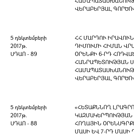
ՀԱՄԱՊԱՏԱՍԽԱՆՈՒԹՅ
ՎԵՐԱԲԵՐՅԱԼ ԳՈՐԾՈ
5 դեկտեմբերի
ՀՀ ՄԱՐԴՈՒ ԻՐԱՎՈՒ
2017թ.
ԴԻՄՈՒՄԻ ՀԻՄԱՆ ՎՐԱ
ՍԴԱՈ - 89
ՕՐԵՆՔԻ 6-ՐԴ ՀՈԴՎԱ
ՀԱՆՐԱՊԵՏՈՒԹՅԱՆ 
ՀԱՄԱՊԱՏԱՍԽԱՆՈՒԹՅ
ՎԵՐԱԲԵՐՅԱԼ ԳՈՐԾՈ
5 դեկտեմբերի
«ՀԵՏԱՔՆՆՈՂ ԼՐԱԳՐ
2017թ.
ԿԱԶՄԱԿԵՐՊՈՒԹՅԱՆ 
ՍԴԱՈ - 88
ՀՈՂԱՅԻՆ ՕՐԵՆՍԳՐՔԻ
ՄԱՍԻ ԵՎ 7-ՐԴ ՄԱՍԻ