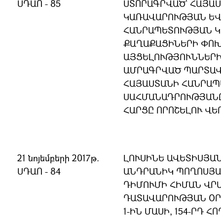
ՍԴԱՈ - 85
ՍՏՈՐԱԳՐՎԱԾ` ՀԱՅԱ
ԿԱՌԱՎԱՐՈՒԹՅԱՆ ԵՎ
ՀԱՆՐԱՊԵՏՈՒԹՅԱՆ 
ՔԱՂԱՔԱՑԻՆԵՐԻ ՓՈ
ԱՅՑԵԼՈՒԹՅՈՒՆՆԵՐԻ
ԱՄՐԱԳՐՎԱԾ ՊԱՐՏԱՎ
ՀԱՅԱՍՏԱՆԻ ՀԱՆՐԱ
ՍԱՀՄԱՆԱԴՐՈՒԹՅԱՆ
ՀԱՐՑԸ ՈՐՈՇԵԼՈՒ ՎԵ
21 նոյեմբերի 2017թ.
ԼՈՒՍԻՆԵ ԱՎԵՏԻՍՅԱՆ
ՍԴԱՈ - 84
ԱՆԴՐԱՆԻԿ ՊՈՂՈՍՅԱ
ԴԻՄՈՒՄԻ ՀԻՄԱՆ ՎՐԱ
ԴԱՏԱՎԱՐՈՒԹՅԱՆ ՕՐ
1-ԻՆ ՄԱՍԻ, 154-ՐԴ Հ