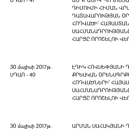
ՍԴԱՈ - 41
ԱՆԴՐԱՆԻԿ ՊՈՂՈՍՅԱ
ԴԻՄՈՒՄԻ ՀԻՄԱՆ ՎՐԱ
ԴԱՏԱՎԱՐՈՒԹՅԱՆ ՕՐ
ՀՈԴՎԱԾԻ` ՀԱՅԱՍՏԱ
ՍԱՀՄԱՆԱԴՐՈՒԹՅԱՆ
ՀԱՐՑԸ ՈՐՈՇԵԼՈՒ ՎԵ
30 մայիսի 2017թ.
ԷԴԻԿ ՀՈՎՍԵՓՅԱՆԻ Դ
ՍԴԱՈ - 40
ՔՐԵԱԿԱՆ ՕՐԵՆՍԳՐՔԻ 
ՀՈԴՎԱԾՆԵՐԻ` ՀԱՅԱ
ՍԱՀՄԱՆԱԴՐՈՒԹՅԱՆ
ՀԱՐՑԸ ՈՐՈՇԵԼՈՒ ՎԵ
30 մայիսի 2017թ.
ԱՐՄԱՆ ՍԱՀԱԿՅԱՆԻ Դ