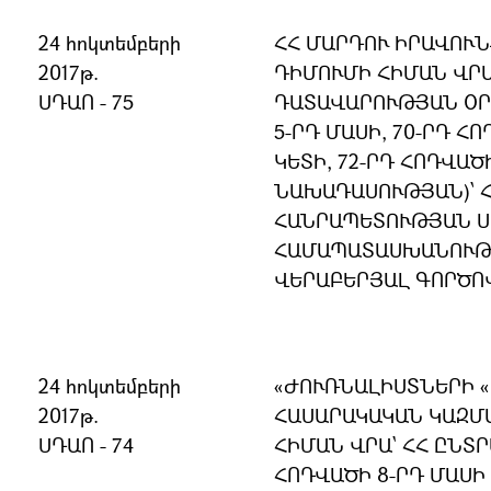
24 հոկտեմբերի
ՀՀ ՄԱՐԴՈՒ ԻՐԱՎՈՒ
2017թ.
ԴԻՄՈՒՄԻ ՀԻՄԱՆ ՎՐԱ
ՍԴԱՈ - 75
ԴԱՏԱՎԱՐՈՒԹՅԱՆ ՕՐ
5-ՐԴ ՄԱՍԻ, 70-ՐԴ ՀՈ
ԿԵՏԻ, 72-ՐԴ ՀՈԴՎԱԾ
ՆԱԽԱԴԱՍՈՒԹՅԱՆ)՝ 
ՀԱՆՐԱՊԵՏՈՒԹՅԱՆ 
ՀԱՄԱՊԱՏԱՍԽԱՆՈՒԹՅ
ՎԵՐԱԲԵՐՅԱԼ ԳՈՐԾՈ
24 հոկտեմբերի
«ԺՈՒՌՆԱԼԻՍՏՆԵՐԻ «
2017թ.
ՀԱՍԱՐԱԿԱԿԱՆ ԿԱԶՄ
ՍԴԱՈ - 74
ՀԻՄԱՆ ՎՐԱ` ՀՀ ԸՆՏՐ
ՀՈԴՎԱԾԻ 8-ՐԴ ՄԱՍԻ 