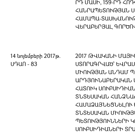
ՐԴ ՄԱՍԻ, 159-ՐԴ ՀՈ
ՀԱՆՐԱՊԵՏՈՒԹՅԱՆ 
ՀԱՄԱՊԱ-ՏԱՍԽԱՆՈՒԹ
ՎԵՐԱԲԵՐՅԱԼ ԳՈՐԾՈ
14 նոյեմբերի 2017թ.
2017 ԹՎԱԿԱՆԻ ՄԱՅԻ
ՍԴԱՈ - 83
ՍՏՈՐԱԳՐՎԱԾ՝ ԵՎՐԱ
ՄԻՈՒԹՅԱՆ ԱՆԴԱՄ Պ
ԱՐԴՅՈՒՆԱԲԵՐԱԿԱՆ 
ՀԱՏՈՒԿ ՍՈՒԲՍԻԴԻԱ
ՏՆՏԵՍԱԿԱՆ ՀԱՆՁՆԱ
ՀԱՄԱՁԱՅՆԵՑՆԵԼՈՒ 
ՏՆՏԵՍԱԿԱՆ ՄԻՈՒԹՅ
ՊԵՏՈՒԹՅՈՒՆՆԵՐԻ Կ
ՍՈՒԲՍԻԴԻԱՆԵՐԻ ՏՐ