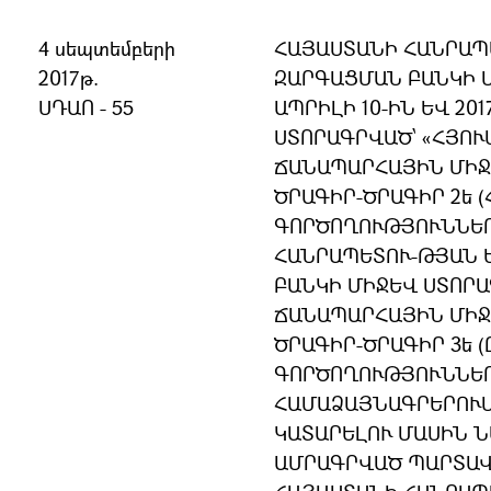
4 սեպտեմբերի
ՀԱՅԱՍՏԱՆԻ ՀԱՆՐԱՊ
2017թ.
ԶԱՐԳԱՑՄԱՆ ԲԱՆԿԻ Մ
ՍԴԱՈ - 55
ԱՊՐԻԼԻ 10-ԻՆ ԵՎ 20
ՍՏՈՐԱԳՐՎԱԾ՝ «ՀՅՈՒ
ՃԱՆԱՊԱՐՀԱՅԻՆ ՄԻՋ
ԾՐԱԳԻՐ-ԾՐԱԳԻՐ 2ե (
ԳՈՐԾՈՂՈՒԹՅՈՒՆՆԵՐ
ՀԱՆՐԱՊԵՏՈՒ-ԹՅԱՆ 
ԲԱՆԿԻ ՄԻՋԵՎ ՍՏՈՐԱ
ՃԱՆԱՊԱՐՀԱՅԻՆ ՄԻՋ
ԾՐԱԳԻՐ-ԾՐԱԳԻՐ 3ե 
ԳՈՐԾՈՂՈՒԹՅՈՒՆՆԵՐ
ՀԱՄԱՁԱՅՆԱԳՐԵՐՈՒ
ԿԱՏԱՐԵԼՈՒ ՄԱՍԻՆ 
ԱՄՐԱԳՐՎԱԾ ՊԱՐՏԱՎ