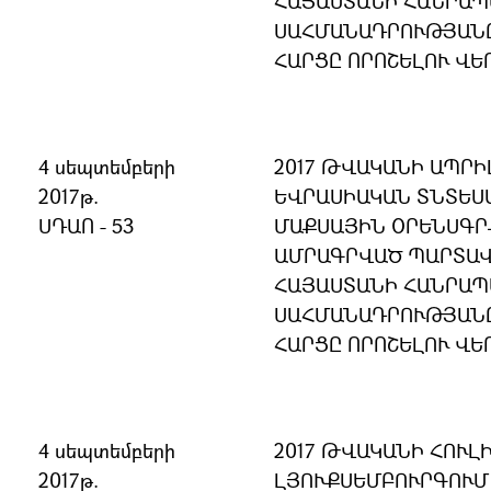
ՀԱՅԱՍՏԱՆԻ ՀԱՆՐԱ
ՍԱՀՄԱՆԱԴՐՈՒԹՅԱՆ
ՀԱՐՑԸ ՈՐՈՇԵԼՈՒ ՎԵ
4 սեպտեմբերի
2017 ԹՎԱԿԱՆԻ ԱՊՐԻԼ
2017թ.
ԵՎՐԱՍԻԱԿԱՆ ՏՆՏԵՍ
ՍԴԱՈ - 53
ՄԱՔՍԱՅԻՆ ՕՐԵՆՍԳՐ
ԱՄՐԱԳՐՎԱԾ ՊԱՐՏԱՎ
ՀԱՅԱՍՏԱՆԻ ՀԱՆՐԱ
ՍԱՀՄԱՆԱԴՐՈՒԹՅԱՆ
ՀԱՐՑԸ ՈՐՈՇԵԼՈՒ ՎԵ
4 սեպտեմբերի
2017 ԹՎԱԿԱՆԻ ՀՈՒԼԻ
2017թ.
ԼՅՈՒՔՍԵՄԲՈՒՐԳՈՒՄ