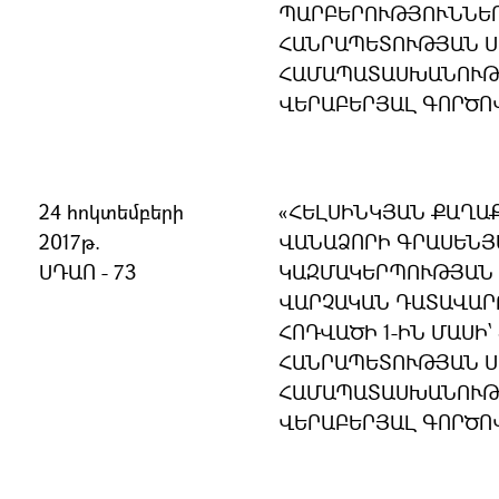
ՊԱՐԲԵՐՈՒԹՅՈՒՆՆԵՐ
ՀԱՆՐԱՊԵՏՈՒԹՅԱՆ 
ՀԱՄԱՊԱՏԱՍԽԱՆՈՒԹՅ
ՎԵՐԱԲԵՐՅԱԼ ԳՈՐԾՈ
24 հոկտեմբերի
«ՀԵԼՍԻՆԿՅԱՆ ՔԱՂԱ
2017թ.
ՎԱՆԱՁՈՐԻ ԳՐԱՍԵՆՅ
ՍԴԱՈ - 73
ԿԱԶՄԱԿԵՐՊՈՒԹՅԱՆ 
ՎԱՐՉԱԿԱՆ ԴԱՏԱՎԱՐ
ՀՈԴՎԱԾԻ 1-ԻՆ ՄԱՍԻ
ՀԱՆՐԱՊԵՏՈՒԹՅԱՆ 
ՀԱՄԱՊԱՏԱՍԽԱՆՈՒԹՅ
ՎԵՐԱԲԵՐՅԱԼ ԳՈՐԾՈ