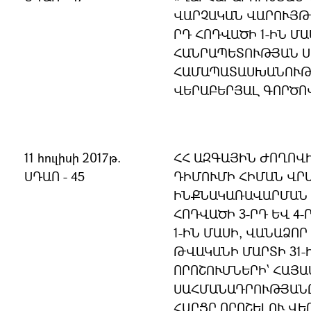
ՎԱՐՉԱԿԱՆ ՎԱՐՈՒՅԹԻ
ՐԴ ՀՈԴՎԱԾԻ 1-ԻՆ ՄԱ
ՀԱՆՐԱՊԵՏՈՒԹՅԱՆ 
ՀԱՄԱՊԱՏԱՍԽԱՆՈՒԹՅ
ՎԵՐԱԲԵՐՅԱԼ ԳՈՐԾՈ
11 հուլիսի 2017թ.
ՀՀ ԱԶԳԱՅԻՆ ԺՈՂՈՎ
ՍԴԱՈ - 45
ԴԻՄՈՒՄԻ ՀԻՄԱՆ ՎՐԱ
ԻՆՔՆԱԿԱՌԱՎԱՐՄԱՆ Մ
ՀՈԴՎԱԾԻ 3-ՐԴ ԵՎ 4-
1-ԻՆ ՄԱՍԻ, ՎԱՆԱՁՈՐ
ԹՎԱԿԱՆԻ ՄԱՐՏԻ 31-Ի N
ՈՐՈՇՈՒՄՆԵՐԻ` ՀԱՅ
ՍԱՀՄԱՆԱԴՐՈՒԹՅԱՆ
ՀԱՐՑԸ ՈՐՈՇԵԼՈՒ ՎԵ