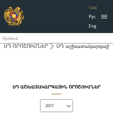
Հայ
Рус
Eng
ՍԴ ՈՐՈՇՈՒՄՆԵՐ
ՍԴ աշխատակարգային 
ՍԴ ԱՇԽԱՏԱԿԱՐԳԱՅԻՆ ՈՐՈՇՈՒՄՆԵՐ
2017