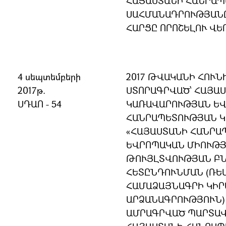
ՀԱՅԱՍՏԱՆԻ ՀԱՆՐԱ
ՍԱՀՄԱՆԱԴՐՈՒԹՅԱՆ
ՀԱՐՑԸ ՈՐՈՇԵԼՈՒ ՎԵ
4 սեպտեմբերի
2017 ԹՎԱԿԱՆԻ ՀՈՒՆ
2017թ.
ՍՏՈՐԱԳՐՎԱԾ՝ ՀԱՅԱ
ՍԴԱՈ - 54
ԿԱՌԱՎԱՐՈՒԹՅԱՆ ԵՎ
ՀԱՆՐԱՊԵՏՈՒԹՅԱՆ 
«ՀԱՅԱՍՏԱՆԻ ՀԱՆՐԱ
ԵՎՐՈՊԱԿԱՆ ՄԻՈՒԹՅ
ԹՈՒՅԼՏՎՈՒԹՅԱՆ ԲՆ
ՀԵՏԸՆԴՈՒՆՄԱՆ (ՌԵ
ՀԱՄԱՁԱՅՆԱԳՐԻ ԿԻՐ
ԱՐՁԱՆԱԳՐՈՒԹՅՈՒՆ)
ԱՄՐԱԳՐՎԱԾ ՊԱՐՏԱՎ