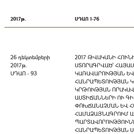
2017թ.
ՍԴԱՈ 1-76
26 դեկտեմբերի
2017 ԹՎԱԿԱՆԻ ՀՈՒՆ
2017թ.
ՍՏՈՐԱԳՐՎԱԾ` ՀԱՅԱ
ՍԴԱՈ - 93
ԿԱՌԱՎԱՐՈՒԹՅԱՆ ԵՎ
ՀԱՆՐԱՊԵՏՈՒԹՅԱՆ 
ԿՐԹՈՒԹՅԱՆ ՈՐԱԿԱՎ
ԱՍՏԻՃԱՆՆԵՐԻ ՈՒ Գ
ՓՈԽՃԱՆԱՉՄԱՆ ԵՎ Հ
ՀԱՄԱՁԱՅՆԱԳՐՈՒՄ 
ՊԱՐՏԱՎՈՐՈՒԹՅՈՒՆՆ
ՀԱՆՐԱՊԵՏՈՒԹՅԱՆ 