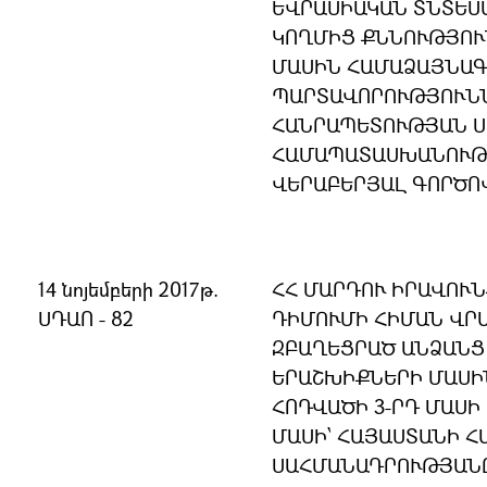
ԵՎՐԱՍԻԱԿԱՆ ՏՆՏԵՍ
ԿՈՂՄԻՑ ՔՆՆՈՒԹՅՈՒ
ՄԱՍԻՆ ՀԱՄԱՁԱՅՆԱԳ
ՊԱՐՏԱՎՈՐՈՒԹՅՈՒՆՆ
ՀԱՆՐԱՊԵՏՈՒԹՅԱՆ 
ՀԱՄԱՊԱՏԱՍԽԱՆՈՒԹՅ
ՎԵՐԱԲԵՐՅԱԼ ԳՈՐԾՈ
14 նոյեմբերի 2017թ.
ՀՀ ՄԱՐԴՈՒ ԻՐԱՎՈՒ
ՍԴԱՈ - 82
ԴԻՄՈՒՄԻ ՀԻՄԱՆ ՎՐԱ
ԶԲԱՂԵՑՐԱԾ ԱՆՁԱՆՑ
ԵՐԱՇԽԻՔՆԵՐԻ ՄԱՍԻՆ
ՀՈԴՎԱԾԻ 3-ՐԴ ՄԱՍԻ 
ՄԱՍԻ՝ ՀԱՅԱՍՏԱՆԻ 
ՍԱՀՄԱՆԱԴՐՈՒԹՅԱՆ