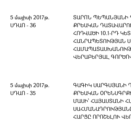
5 մայիսի 2017թ.
ՏԱՐՈՆ ՊԵՊԱՆՅԱՆԻ Դ
ՍԴԱՈ - 36
ՔՐԵԱԿԱՆ ԴԱՏԱՎԱՐՈ
ՀՈԴՎԱԾԻ 10.1-ՐԴ ԿԵ
ՀԱՆՐԱՊԵՏՈՒԹՅԱՆ 
ՀԱՄԱՊԱՏԱՍԽԱՆՈՒԹՅ
ՎԵՐԱԲԵՐՅԱԼ ԳՈՐԾՈ
5 մայիսի 2017թ.
ԳԱԳԻԿ ՍԱՐԳՍՅԱՆԻ Դ
ՍԴԱՈ - 35
ՔՐԵԱԿԱՆ ՕՐԵՆՍԳՐՔԻ
ՄԱՍԻ` ՀԱՅԱՍՏԱՆԻ 
ՍԱՀՄԱՆԱԴՐՈՒԹՅԱՆ
ՀԱՐՑԸ ՈՐՈՇԵԼՈՒ ՎԵ