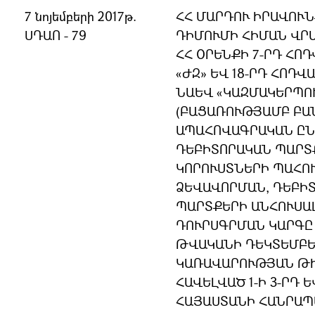
7 նոյեմբերի 2017թ.
ՀՀ ՄԱՐԴՈՒ ԻՐԱՎՈՒ
ՍԴԱՈ - 79
ԴԻՄՈՒՄԻ ՀԻՄԱՆ ՎՐԱ
ՀՀ ՕՐԵՆՔԻ 7-ՐԴ ՀՈԴ
«ԺԶ» ԵՎ 18-ՐԴ ՀՈԴՎ
ՆԱԵՎ «ԿԱԶՄԱԿԵՐՊՈ
(ԲԱՑԱՌՈՒԹՅԱՄԲ ԲԱ
ԱՊԱՀՈՎԱԳՐԱԿԱՆ ԸՆ
ԴԵԲԻՏՈՐԱԿԱՆ ՊԱՐՏ
ԿՈՐՈՒՍՏՆԵՐԻ ՊԱՀՈ
ՁԵՎԱՎՈՐՄԱՆ, ԴԵԲԻ
ՊԱՐՏՔԵՐԻ ԱՆՀՈՒՍԱ
ԴՈՒՐՍԳՐՄԱՆ ԿԱՐԳԸ 
ԹՎԱԿԱՆԻ ԴԵԿՏԵՄԲԵՐ
ԿԱՌԱՎԱՐՈՒԹՅԱՆ ԹԻ
ՀԱՎԵԼՎԱԾ 1-Ի 3-ՐԴ Ե
ՀԱՅԱՍՏԱՆԻ ՀԱՆՐԱ