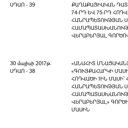
ՍԴԱՈ - 39
ՔԱՂԱՔԱՑԻԱԿԱՆ ԴԱՏ
74-ՐԴ ԵՎ 75-ՐԴ ՀՈԴ
ՀԱՆՐԱՊԵՏՈՒԹՅԱՆ 
ՀԱՄԱՊԱՏԱՍԽԱՆՈՒԹՅ
ՎԵՐԱԲԵՐՅԱԼ ԳՈՐԾՈ
30 մայիսի 2017թ.
«ԱՆԱՀԻՏ ՄՆԱՑԱԿԱՆ
ՍԴԱՈ - 38
«ԳՈՒՅՔԱՀԱՐԿԻ ՄԱՍԻ
ՀՈԴՎԱԾԻ 1­ԻՆ ՄԱՍԻ՝
ՀԱՆՐԱՊԵՏՈՒԹՅԱՆ 
ՀԱՄԱՊԱՏԱՍԽԱՆՈՒԹՅ
ՎԵՐԱԲԵՐՅԱԼ» ԳՈՐԾ
ՄԱՍԻՆ