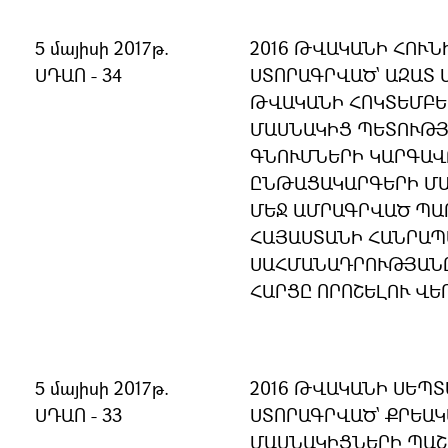
5 մայիսի 2017թ.
2016 ԹՎԱԿԱՆԻ ՀՈՒՆ
ՍԴԱՈ - 34
ՍՏՈՐԱԳՐՎԱԾ` ԱԶԱՏ 
ԹՎԱԿԱՆԻ ՀՈԿՏԵՄԲԵ
ՄԱՍՆԱԿԻՑ ՊԵՏՈՒԹՅ
ԳՆՈՒՄՆԵՐԻ ԿԱՐԳԱՎ
ԸՆԹԱՑԱԿԱՐԳԵՐԻ Մ
ՄԵՋ ԱՄՐԱԳՐՎԱԾ ՊԱ
ՀԱՅԱՍՏԱՆԻ ՀԱՆՐԱ
ՍԱՀՄԱՆԱԴՐՈՒԹՅԱՆ
ՀԱՐՑԸ ՈՐՈՇԵԼՈՒ ՎԵ
5 մայիսի 2017թ.
2016 ԹՎԱԿԱՆԻ ՍԵՊՏ
ՍԴԱՈ - 33
ՍՏՈՐԱԳՐՎԱԾ` ՔՐԵԱ
ՄԱՍՆԱԿԻՑՆԵՐԻ ՊԱՇ