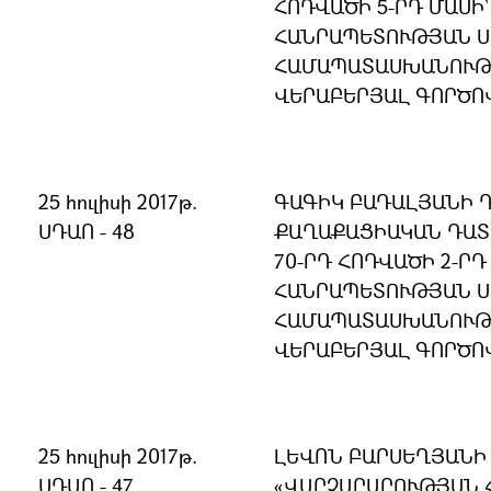
ՀՈԴՎԱԾԻ 5-ՐԴ ՄԱՍԻ
ՀԱՆՐԱՊԵՏՈՒԹՅԱՆ 
ՀԱՄԱՊԱՏԱՍԽԱՆՈՒԹՅ
ՎԵՐԱԲԵՐՅԱԼ ԳՈՐԾՈ
25 հուլիսի 2017թ.
ԳԱԳԻԿ ԲԱԴԱԼՅԱՆԻ Դ
ՍԴԱՈ - 48
ՔԱՂԱՔԱՑԻԱԿԱՆ ԴԱՏ
70-ՐԴ ՀՈԴՎԱԾԻ 2-ՐԴ
ՀԱՆՐԱՊԵՏՈՒԹՅԱՆ 
ՀԱՄԱՊԱՏԱՍԽԱՆՈՒԹՅ
ՎԵՐԱԲԵՐՅԱԼ ԳՈՐԾՈ
25 հուլիսի 2017թ.
ԼԵՎՈՆ ԲԱՐՍԵՂՅԱՆԻ 
ՍԴԱՈ - 47
«ՎԱՐՉԱՐԱՐՈՒԹՅԱՆ 