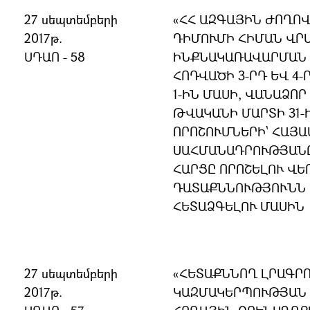
27 սեպտեմբերի
«ՀՀ ԱԶԳԱՅԻՆ ԺՈՂՈ
2017թ.
ԴԻՄՈՒՄԻ ՀԻՄԱՆ ՎՐԱ
ՍԴԱՈ - 58
ԻՆՔՆԱԿԱՌԱՎԱՐՄԱՆ Մ
ՀՈԴՎԱԾԻ 3-ՐԴ ԵՎ 4-
1-ԻՆ ՄԱՍԻ, ՎԱՆԱՁՈՐ
ԹՎԱԿԱՆԻ ՄԱՐՏԻ 31-Ի N
ՈՐՈՇՈՒՄՆԵՐԻ` ՀԱՅ
ՍԱՀՄԱՆԱԴՐՈՒԹՅԱՆ
ՀԱՐՑԸ ՈՐՈՇԵԼՈՒ ՎԵ
ԴԱՏԱՔՆՆՈՒԹՅՈՒՆՆ 
ՀԵՏԱՁԳԵԼՈՒ ՄԱՍԻՆ
27 սեպտեմբերի
«ՀԵՏԱՔՆՆՈՂ ԼՐԱԳՐ
2017թ.
ԿԱԶՄԱԿԵՐՊՈՒԹՅԱՆ 