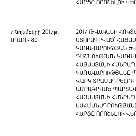
ՀԱՐՑԸ ՈՐՈՇԵԼՈՒ ՎԵ
7 նոյեմբերի 2017թ.
2017 ԹՎԱԿԱՆԻ ՀՈԿՏ
ՍԴԱՈ - 80
ՍՏՈՐԱԳՐՎԱԾ` ՀԱՅԱ
ԿԱՌԱՎԱՐՈՒԹՅԱՆ ԵՎ
ԴԱՇՆՈՒԹՅԱՆ ԿԱՌԱՎ
ՀԱՅԱՍՏԱՆԻ ՀԱՆՐԱ
ԿԱՌԱՎԱՐՈՒԹՅԱՆԸ Պ
ՎԱՐԿ ՏՐԱՄԱԴՐԵԼՈՒ
ԱՄՐԱԳՐՎԱԾ ՊԱՐՏԱՎ
ՀԱՅԱՍՏԱՆԻ ՀԱՆՐԱ
ՍԱՀՄԱՆԱԴՐՈՒԹՅԱՆ
ՀԱՐՑԸ ՈՐՈՇԵԼՈՒ ՎԵ