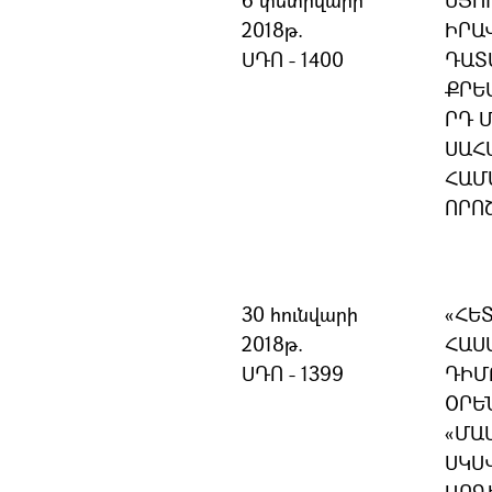
6 փետրվարի
ՍՅՈ
2018թ.
ԻՐԱ
ՍԴՈ - 1400
ԴԱՏ
ՔՐԵ
ՐԴ 
ՍԱՀ
ՀԱՄ
ՈՐՈ
30 հունվարի
«ՀԵ
2018թ.
ՀԱՍ
ՍԴՈ - 1399
ԴԻՄ
ՕՐԵ
«ՄԱ
ՍԿՍ