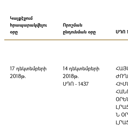
Կայքէջում
հրապարակվելու
Որոշման
օրը
ընդունման օրը
ՍԴՈ 1
17 դեկտեմբերի
14 դեկտեմբերի
ՀԱՅ
2018թ.
2018թ.
ԺՈՂ
ՍԴՈ - 1437
ՀԻՄ
ՀԱՆ
ՕՐԵ
ԼՐԱ
Ն Օ
ԼՐԱ