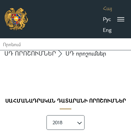
Հայ
Рус
Eng
ՍԴ ՈՐՈՇՈՒՄՆԵՐ
ՍԴ որոշումներ
ՍԱՀՄԱՆԱԴՐԱԿԱՆ ԴԱՏԱՐԱՆԻ ՈՐՈՇՈՒՄՆԵՐ
2018