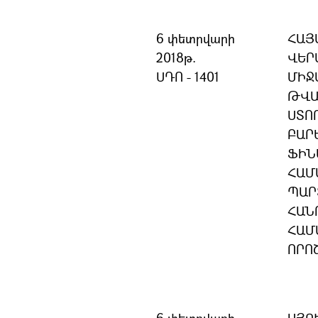
6 փետրվարի
ՀԱՅ
2018թ.
ՎԵՐ
ՍԴՈ - 1401
ՄԻՋ
ԹՎԱ
ՍՏՈ
ԲԱՐ
ՖԻՆ
ՀԱՄ
ՊԱՐ
ՀԱՆ
ՀԱՄ
ՈՐՈ