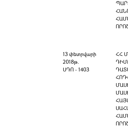
ՊԱՐ
ՀԱՆ
ՀԱՄ
ՈՐՈ
13 փետրվարի
ՀՀ 
2018թ.
ԴԻՄ
ՍԴՈ - 1403
ԴԱՏ
ՀՈԴՎ
ՄԱՍԻ
ՄԱՍ
ՀԱՅ
ՍԱՀ
ՀԱՄ
ՈՐՈ