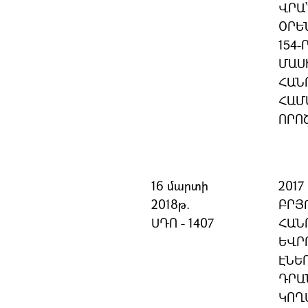
ՎՐԱ
ՕՐԵ
154-
ՄԱՍ
ՀԱՆ
ՀԱՄ
ՈՐՈ
16 մարտի
201
2018թ.
ԲՐՅ
ՍԴՈ - 1407
ՀԱՆ
ԵՎՐ
ԷՆԵ
ԴՐԱ
ԿՈՂ