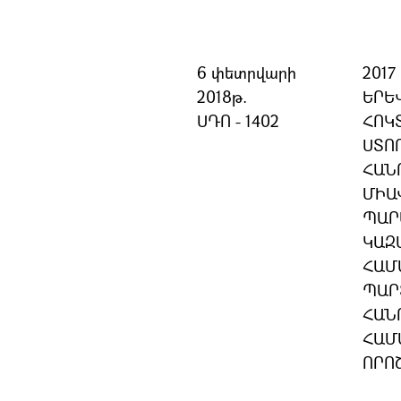
6 փետրվարի
201
2018թ.
ԵՐԵ
ՍԴՈ - 1402
ՀՈԿ
ՍՏՈ
ՀԱՆ
ՄԻԱ
ՊԱՐ
ԿԱԶ
ՀԱՄ
ՊԱՐ
ՀԱՆ
ՀԱՄ
ՈՐՈ