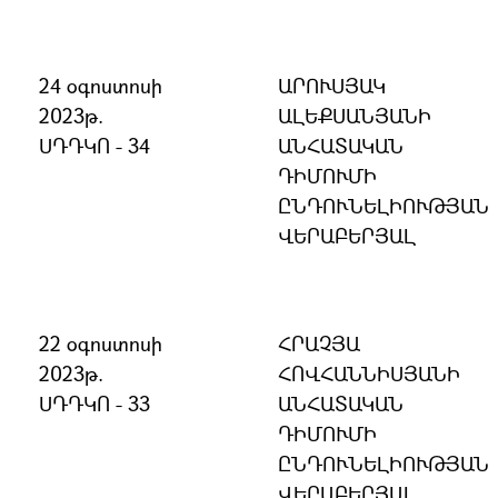
24 օգոստոսի
ԱՐՈՒՍՅԱԿ
2023թ.
ԱԼԵՔՍԱՆՅԱՆԻ
ՍԴԴԿՈ - 34
ԱՆՀԱՏԱԿԱՆ
ԴԻՄՈՒՄԻ
ԸՆԴՈՒՆԵԼԻՈՒԹՅԱՆ
ՎԵՐԱԲԵՐՅԱԼ
22 օգոստոսի
ՀՐԱՉՅԱ
2023թ.
ՀՈՎՀԱՆՆԻՍՅԱՆԻ
ՍԴԴԿՈ - 33
ԱՆՀԱՏԱԿԱՆ
ԴԻՄՈՒՄԻ
ԸՆԴՈՒՆԵԼԻՈՒԹՅԱՆ
ՎԵՐԱԲԵՐՅԱԼ