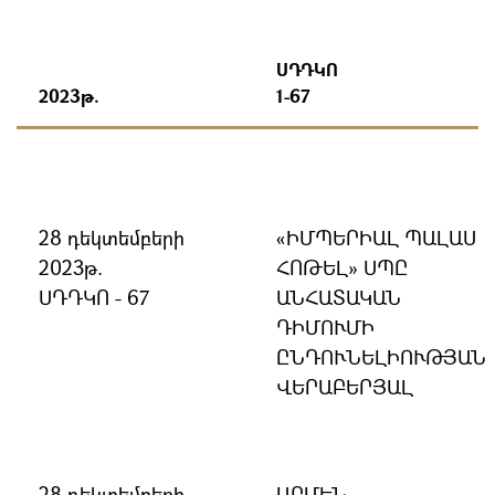
ՍԴԴԿՈ
2023թ.
1-67
28 դեկտեմբերի
«ԻՄՊԵՐԻԱԼ ՊԱԼԱՍ
2023թ.
ՀՈԹԵԼ» ՍՊԸ
ՍԴԴԿՈ - 67
ԱՆՀԱՏԱԿԱՆ
ԴԻՄՈՒՄԻ
ԸՆԴՈՒՆԵԼԻՈՒԹՅԱՆ
ՎԵՐԱԲԵՐՅԱԼ
28 դեկտեմբերի
ԱՐՄԵՆ