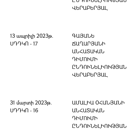
ԸՆԴՈՒՆԵԼԻՈՒԹՅԱՆ
ՎԵՐԱԲԵՐՅԱԼ
13 ապրիլի 2023թ.
ԳԱՅԱՆԵ
ՍԴԴԿՈ - 17
ՃԱՂԱՐՅԱՆԻ
ԱՆՀԱՏԱԿԱՆ
ԴԻՄՈՒՄԻ
ԸՆԴՈՒՆԵԼԻՈՒԹՅԱՆ
ՎԵՐԱԲԵՐՅԱԼ
31 մարտի 2023թ.
ԱՄԱԼԻԱ ՕՀԱՆՅԱՆԻ
ՍԴԴԿՈ - 16
ԱՆՀԱՏԱԿԱՆ
ԴԻՄՈՒՄԻ
ԸՆԴՈՒՆԵԼԻՈՒԹՅԱՆ