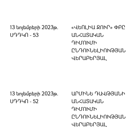
13 նոյեմբերի 2023թ.
«ՎԵՈԼԻԱ ՋՈՒՐ» ՓԲԸ
ՍԴԴԿՈ - 53
ԱՆՀԱՏԱԿԱՆ
ԴԻՄՈՒՄԻ
ԸՆԴՈՒՆԵԼԻՈՒԹՅԱՆ
ՎԵՐԱԲԵՐՅԱԼ
13 նոյեմբերի 2023թ.
ԱՐՄԻՆԵ ԴԱՎԹՅԱՆԻ
ՍԴԴԿՈ - 52
ԱՆՀԱՏԱԿԱՆ
ԴԻՄՈՒՄԻ
ԸՆԴՈՒՆԵԼԻՈՒԹՅԱՆ
ՎԵՐԱԲԵՐՅԱԼ