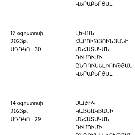
ՎԵՐԱԲԵՐՅԱԼ
17 օգոստոսի
ԼԵՎՈՆ
2023թ.
ՀԱՐՈՒԹՅՈՒՆՅԱՆԻ
ՍԴԴԿՈ - 30
ԱՆՀԱՏԱԿԱՆ
ԴԻՄՈՒՄԻ
ԸՆԴՈՒՆԵԼԻՈՒԹՅԱՆ
ՎԵՐԱԲԵՐՅԱԼ
14 օգոստոսի
ՍԱԹԻԿ
2023թ.
ԿԱՅԾԱԿՅԱՆԻ
ՍԴԴԿՈ - 29
ԱՆՀԱՏԱԿԱՆ
ԴԻՄՈՒՄԻ