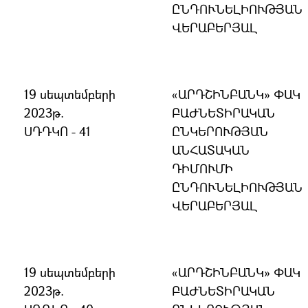
ԸՆԴՈՒՆԵԼԻՈՒԹՅԱՆ
ՎԵՐԱԲԵՐՅԱԼ
19 սեպտեմբերի
«ԱՐԴՇԻՆԲԱՆԿ» ՓԱԿ
2023թ.
ԲԱԺՆԵՏԻՐԱԿԱՆ
ՍԴԴԿՈ - 41
ԸՆԿԵՐՈՒԹՅԱՆ
ԱՆՀԱՏԱԿԱՆ
ԴԻՄՈՒՄԻ
ԸՆԴՈՒՆԵԼԻՈՒԹՅԱՆ
ՎԵՐԱԲԵՐՅԱԼ
19 սեպտեմբերի
«ԱՐԴՇԻՆԲԱՆԿ» ՓԱԿ
2023թ.
ԲԱԺՆԵՏԻՐԱԿԱՆ