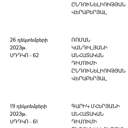
ԸՆԴՈՒՆԵԼԻՈՒԹՅԱՆ
ՎԵՐԱԲԵՐՅԱԼ
26 դեկտեմբերի
ՌՈՄԱՆ
2023թ.
ԿԱՆԴԻԼՅԱՆԻ
ՍԴԴԿՈ - 62
ԱՆՀԱՏԱԿԱՆ
ԴԻՄՈՒՄԻ
ԸՆԴՈՒՆԵԼԻՈՒԹՅԱՆ
ՎԵՐԱԲԵՐՅԱԼ
19 դեկտեմբերի
ԳԱՐԻԿ ՄՀԵՐՅԱՆԻ
2023թ.
ԱՆՀԱՏԱԿԱՆ
ՍԴԴԿՈ - 61
ԴԻՄՈՒՄԻ