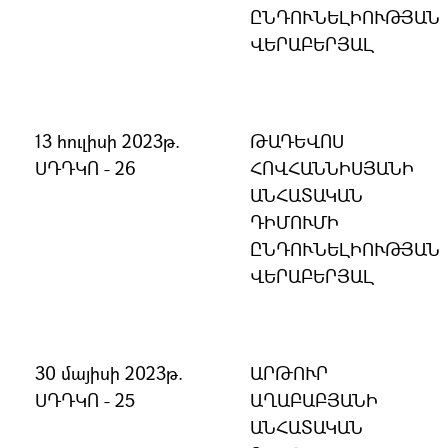
ԸՆԴՈՒՆԵԼԻՈՒԹՅԱՆ
ՎԵՐԱԲԵՐՅԱԼ
13 հուլիսի 2023թ.
ԹԱԴԵՎՈՍ
ՍԴԴԿՈ - 26
ՀՈՎՀԱՆՆԻՍՅԱՆԻ
ԱՆՀԱՏԱԿԱՆ
ԴԻՄՈՒՄԻ
ԸՆԴՈՒՆԵԼԻՈՒԹՅԱՆ
ՎԵՐԱԲԵՐՅԱԼ
30 մայիսի 2023թ.
ԱՐԹՈՒՐ
ՍԴԴԿՈ - 25
ԱՂԱԲԱԲՅԱՆԻ
ԱՆՀԱՏԱԿԱՆ