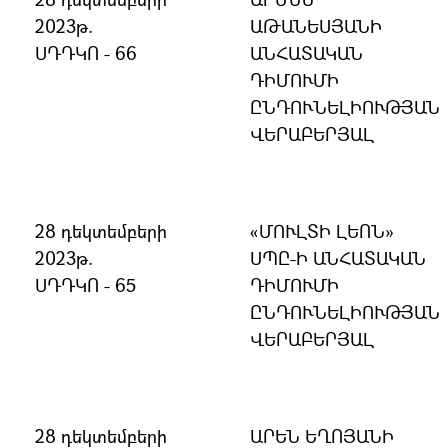
2023թ.
ԱԹԱՆԵՍՅԱՆԻ
ՍԴԴԿՈ - 66
ԱՆՀԱՏԱԿԱՆ
ԴԻՄՈՒՄԻ
ԸՆԴՈՒՆԵԼԻՈՒԹՅԱՆ
ՎԵՐԱԲԵՐՅԱԼ
28 դեկտեմբերի
«ՄՈՒԼՏԻ ԼԵՈՆ»
2023թ.
ՍՊԸ-Ի ԱՆՀԱՏԱԿԱՆ
ՍԴԴԿՈ - 65
ԴԻՄՈՒՄԻ
ԸՆԴՈՒՆԵԼԻՈՒԹՅԱՆ
ՎԵՐԱԲԵՐՅԱԼ
28 դեկտեմբերի
ԱՐԵՆ ԵՂՈՅԱՆԻ