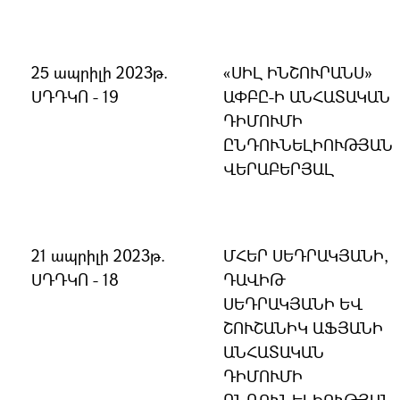
25 ապրիլի 2023թ.
«ՍԻԼ ԻՆՇՈՒՐԱՆՍ»
ՍԴԴԿՈ - 19
ԱՓԲԸ-Ի ԱՆՀԱՏԱԿԱՆ
ԴԻՄՈՒՄԻ
ԸՆԴՈՒՆԵԼԻՈՒԹՅԱՆ
ՎԵՐԱԲԵՐՅԱԼ
21 ապրիլի 2023թ.
ՄՀԵՐ ՍԵԴՐԱԿՅԱՆԻ,
ՍԴԴԿՈ - 18
ԴԱՎԻԹ
ՍԵԴՐԱԿՅԱՆԻ ԵՎ
ՇՈՒՇԱՆԻԿ ԱՖՅԱՆԻ
ԱՆՀԱՏԱԿԱՆ
ԴԻՄՈՒՄԻ