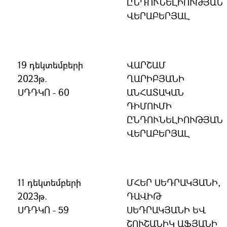
ԸՆԴՈՒՆԵԼԻՈՒԹՅԱՆ
ՎԵՐԱԲԵՐՅԱԼ
19 դեկտեմբերի
ՎԱՐՇԱՄ
2023թ.
ՂԱՐԻԲՅԱՆԻ
ՍԴԴԿՈ - 60
ԱՆՀԱՏԱԿԱՆ
ԴԻՄՈՒՄԻ
ԸՆԴՈՒՆԵԼԻՈՒԹՅԱՆ
ՎԵՐԱԲԵՐՅԱԼ
11 դեկտեմբերի
ՄՀԵՐ ՍԵԴՐԱԿՅԱՆԻ,
2023թ.
ԴԱՎԻԹ
ՍԴԴԿՈ - 59
ՍԵԴՐԱԿՅԱՆԻ ԵՎ
ՇՈՒՇԱՆԻԿ ԱՖՅԱՆԻ