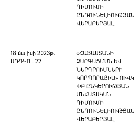
ԴԻՄՈՒՄԻ
ԸՆԴՈՒՆԵԼԻՈՒԹՅԱՆ
ՎԵՐԱԲԵՐՅԱԼ
18 մայիսի 2023թ.
«ՀԱՅԱՍՏԱՆԻ
ՍԴԴԿՈ - 22
ԶԱՐԳԱՑՄԱՆ ԵՎ
ՆԵՐԴՐՈՒՄՆԵՐԻ
ԿՈՐՊՈՐԱՑԻԱ» ՈՒՎԿ
ՓԲ ԸՆԿԵՐՈՒԹՅԱՆ
ԱՆՀԱՏԱԿԱՆ
ԴԻՄՈՒՄԻ
ԸՆԴՈՒՆԵԼԻՈՒԹՅԱՆ
ՎԵՐԱԲԵՐՅԱԼ