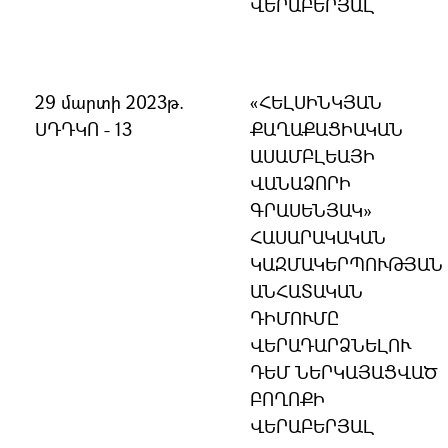
ՎԵՐԱԲԵՐՅԱԼ
29 մարտի 2023թ.
«ՀԵԼՍԻՆԿՅԱՆ
ՍԴԴԿՈ - 13
ՔԱՂԱՔԱՑԻԱԿԱՆ
ԱՍԱՄԲԼԵԱՅԻ
ՎԱՆԱՁՈՐԻ
ԳՐԱՍԵՆՅԱԿ»
ՀԱՍԱՐԱԿԱԿԱՆ
ԿԱԶՄԱԿԵՐՊՈՒԹՅԱՆ
ԱՆՀԱՏԱԿԱՆ
ԴԻՄՈՒՄԸ
ՎԵՐԱԴԱՐՁՆԵԼՈՒ
ԴԵՄ ՆԵՐԿԱՅԱՑՎԱԾ
ԲՈՂՈՔԻ
ՎԵՐԱԲԵՐՅԱԼ