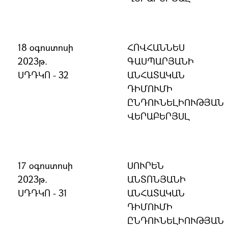
18 օգոստոսի
ՀՈՎՀԱՆՆԵՍ
2023թ.
ԳԱՍՊԱՐՅԱՆԻ
ՍԴԴԿՈ - 32
ԱՆՀԱՏԱԿԱՆ
ԴԻՄՈՒՄԻ
ԸՆԴՈՒՆԵԼԻՈՒԹՅԱՆ
ՎԵՐԱԲԵՐՅՍԼ
17 օգոստոսի
ՍՈՒՐԵՆ
2023թ.
ԱՆՏՈՆՅԱՆԻ
ՍԴԴԿՈ - 31
ԱՆՀԱՏԱԿԱՆ
ԴԻՄՈՒՄԻ
ԸՆԴՈՒՆԵԼԻՈՒԹՅԱՆ