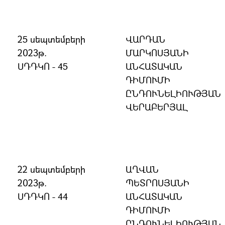
25 սեպտեմբերի
ՎԱՐԴԱՆ
2023թ.
ՄԱՐԿՈՍՅԱՆԻ
ՍԴԴԿՈ - 45
ԱՆՀԱՏԱԿԱՆ
ԴԻՄՈՒՄԻ
ԸՆԴՈՒՆԵԼԻՈՒԹՅԱՆ
ՎԵՐԱԲԵՐՅԱԼ
22 սեպտեմբերի
ԱՂՎԱՆ
2023թ.
ՊԵՏՐՈՍՅԱՆԻ
ՍԴԴԿՈ - 44
ԱՆՀԱՏԱԿԱՆ
ԴԻՄՈՒՄԻ
ԸՆԴՈՒՆԵԼԻՈՒԹՅԱՆ