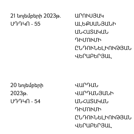
21 նոյեմբերի 2023թ.
ԱՐՈՒՍՅԱԿ
ՍԴԴԿՈ - 55
ԱԼԵՔՍԱՆՅԱՆԻ
ԱՆՀԱՏԱԿԱՆ
ԴԻՄՈՒՄԻ
ԸՆԴՈՒՆԵԼԻՈՒԹՅԱՆ
ՎԵՐԱԲԵՐՅԱԼ
20 նոյեմբերի
ՎԱՐԴԱՆ
2023թ.
ՎԱՐԴԱՆՅԱՆԻ
ՍԴԴԿՈ - 54
ԱՆՀԱՏԱԿԱՆ
ԴԻՄՈՒՄԻ
ԸՆԴՈՒՆԵԼԻՈՒԹՅԱՆ
ՎԵՐԱԲԵՐՅԱԼ