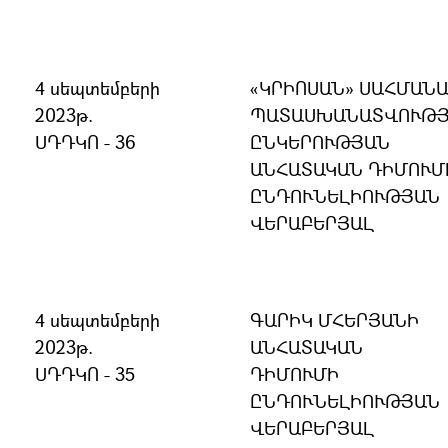
4 սեպտեմբերի
«ԿՐԻՈՍԱՆ» ՍԱՀՄԱՆ
2023թ.
ՊԱՏԱՍԽԱՆԱՏՎՈՒԹ
ՍԴԴԿՈ - 36
ԸՆԿԵՐՈՒԹՅԱՆ
ԱՆՀԱՏԱԿԱՆ ԴԻՄՈՒՄ
ԸՆԴՈՒՆԵԼԻՈՒԹՅԱՆ
ՎԵՐԱԲԵՐՅԱԼ
4 սեպտեմբերի
ԳԱՐԻԿ ՄՀԵՐՅԱՆԻ
2023թ.
ԱՆՀԱՏԱԿԱՆ
ՍԴԴԿՈ - 35
ԴԻՄՈՒՄԻ
ԸՆԴՈՒՆԵԼԻՈՒԹՅԱՆ
ՎԵՐԱԲԵՐՅԱԼ