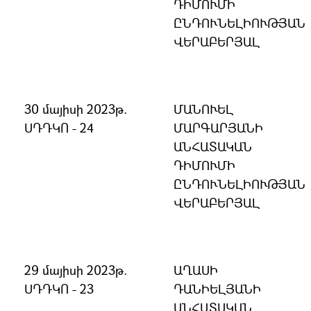
ԴԻՄՈՒՄԻ
ԸՆԴՈՒՆԵԼԻՈՒԹՅԱՆ
ՎԵՐԱԲԵՐՅԱԼ
30 մայիսի 2023թ.
ՄԱՆՈՒԵԼ
ՍԴԴԿՈ - 24
ՄԱՐԳԱՐՅԱՆԻ
ԱՆՀԱՏԱԿԱՆ
ԴԻՄՈՒՄԻ
ԸՆԴՈՒՆԵԼԻՈՒԹՅԱՆ
ՎԵՐԱԲԵՐՅԱԼ
29 մայիսի 2023թ.
ԱՂԱՍԻ
ՍԴԴԿՈ - 23
ԴԱՆԻԵԼՅԱՆԻ
ԱՆՀԱՏԱԿԱՆ