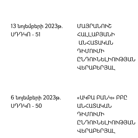
13 նոյեմբերի 2023թ.
ՄԱՅՐԱՆՈՒՇ
ՍԴԴԿՈ - 51
ՀԱԼԼԱԲՅԱՆԻ
ԱՆՀԱՏԱԿԱՆ
ԴԻՄՈՒՄԻ
ԸՆԴՈՒՆԵԼԻՈՒԹՅԱՆ
ՎԵՐԱԲԵՐՅԱԼ
6 նոյեմբերի 2023թ.
«ԱԿԲԱ ԲԱՆԿ» ԲԲԸ
ՍԴԴԿՈ - 50
ԱՆՀԱՏԱԿԱՆ
ԴԻՄՈՒՄԻ
ԸՆԴՈՒՆԵԼԻՈՒԹՅԱՆ
ՎԵՐԱԲԵՐՅԱԼ