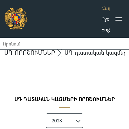
Հայ
Рус
Eng
ՍԴ ՈՐՈՇՈՒՄՆԵՐ
ՍԴ դատական կազմերի 
ՍԴ ԴԱՏԱԿԱՆ ԿԱԶՄԵՐԻ ՈՐՈՇՈՒՄՆԵՐ
2023