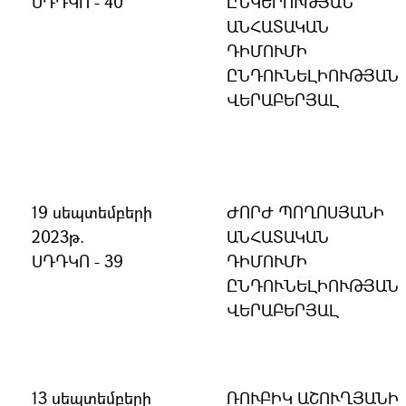
ՍԴԴԿՈ - 40
ԸՆԿԵՐՈՒԹՅԱՆ
ԱՆՀԱՏԱԿԱՆ
ԴԻՄՈՒՄԻ
ԸՆԴՈՒՆԵԼԻՈՒԹՅԱՆ
ՎԵՐԱԲԵՐՅԱԼ
19 սեպտեմբերի
ԺՈՐԺ ՊՈՂՈՍՅԱՆԻ
2023թ.
ԱՆՀԱՏԱԿԱՆ
ՍԴԴԿՈ - 39
ԴԻՄՈՒՄԻ
ԸՆԴՈՒՆԵԼԻՈՒԹՅԱՆ
ՎԵՐԱԲԵՐՅԱԼ
13 սեպտեմբերի
ՌՈՒԲԻԿ ԱՇՈՒՂՅԱՆԻ