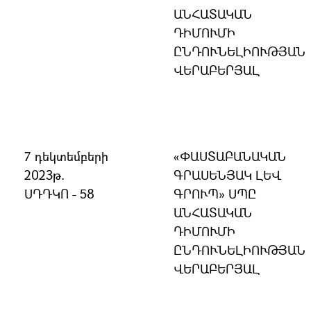
ԱՆՀԱՏԱԿԱՆ
ԴԻՄՈՒՄԻ
ԸՆԴՈՒՆԵԼԻՈՒԹՅԱՆ
ՎԵՐԱԲԵՐՅԱԼ
7 դեկտեմբերի
«ՓԱՍՏԱԲԱՆԱԿԱՆ
2023թ.
ԳՐԱՍԵՆՅԱԿ ԼԵՎ
ՍԴԴԿՈ - 58
ԳՐՈՒՊ» ՍՊԸ
ԱՆՀԱՏԱԿԱՆ
ԴԻՄՈՒՄԻ
ԸՆԴՈՒՆԵԼԻՈՒԹՅԱՆ
ՎԵՐԱԲԵՐՅԱԼ