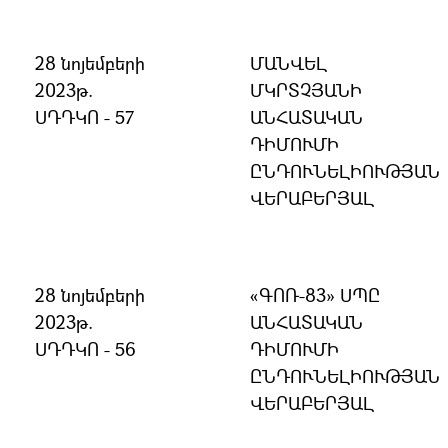
28 նոյեմբերի
ՄԱՆՎԵԼ
2023թ.
ՄԿՐՏՉՅԱՆԻ
ՍԴԴԿՈ - 57
ԱՆՀԱՏԱԿԱՆ
ԴԻՄՈՒՄԻ
ԸՆԴՈՒՆԵԼԻՈՒԹՅԱՆ
ՎԵՐԱԲԵՐՅԱԼ
28 նոյեմբերի
«ԳՈՌ-83» ՍՊԸ
2023թ.
ԱՆՀԱՏԱԿԱՆ
ՍԴԴԿՈ - 56
ԴԻՄՈՒՄԻ
ԸՆԴՈՒՆԵԼԻՈՒԹՅԱՆ
ՎԵՐԱԲԵՐՅԱԼ