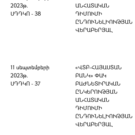
2023թ.
ԱՆՀԱՏԱԿԱՆ
ՍԴԴԿՈ - 38
ԴԻՄՈՒՄԻ
ԸՆԴՈՒՆԵԼԻՈՒԹՅԱՆ
ՎԵՐԱԲԵՐՅԱԼ
11 սեպտեմբերի
«ՎՏԲ-ՀԱՅԱՍՏԱՆ
2023թ.
ԲԱՆԿ» ՓԱԿ
ՍԴԴԿՈ - 37
ԲԱԺՆԵՏԻՐԱԿԱՆ
ԸՆԿԵՐՈՒԹՅԱՆ
ԱՆՀԱՏԱԿԱՆ
ԴԻՄՈՒՄԻ
ԸՆԴՈՒՆԵԼԻՈՒԹՅԱՆ
ՎԵՐԱԲԵՐՅԱԼ