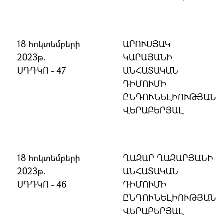
18 հոկտեմբերի
ԱՐՈՒՍՅԱԿ
2023թ.
ԿԱՐԱՅԱՆԻ
ՍԴԴԿՈ - 47
ԱՆՀԱՏԱԿԱՆ
ԴԻՄՈՒՄԻ
ԸՆԴՈՒՆԵԼԻՈՒԹՅԱՆ
ՎԵՐԱԲԵՐՅԱԼ
18 հոկտեմբերի
ՂԱԶԱՐ ՂԱԶԱՐՅԱՆԻ
2023թ.
ԱՆՀԱՏԱԿԱՆ
ՍԴԴԿՈ - 46
ԴԻՄՈՒՄԻ
ԸՆԴՈՒՆԵԼԻՈՒԹՅԱՆ
ՎԵՐԱԲԵՐՅԱԼ