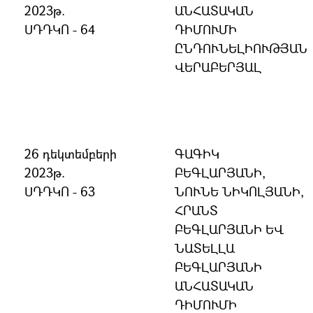
2023թ.
ԱՆՀԱՏԱԿԱՆ
ՍԴԴԿՈ - 64
ԴԻՄՈՒՄԻ
ԸՆԴՈՒՆԵԼԻՈՒԹՅԱՆ
ՎԵՐԱԲԵՐՅԱԼ
26 դեկտեմբերի
ԳԱԳԻԿ
2023թ.
ԲԵԳԼԱՐՅԱՆԻ,
ՍԴԴԿՈ - 63
ՆՈՒՆԵ ՆԻԿՈԼՅԱՆԻ,
ՀՐԱՆՏ
ԲԵԳԼԱՐՅԱՆԻ ԵՎ
ՆԱՏԵԼԼԱ
ԲԵԳԼԱՐՅԱՆԻ
ԱՆՀԱՏԱԿԱՆ
ԴԻՄՈՒՄԻ