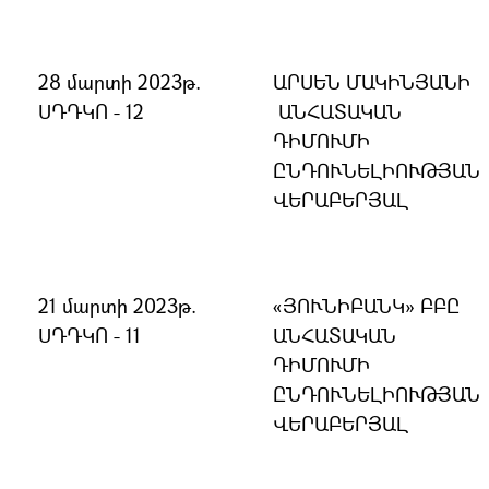
28 մարտի 2023թ.
ԱՐՍԵՆ ՄԱԿԻՆՅԱՆԻ
ՍԴԴԿՈ - 12
ԱՆՀԱՏԱԿԱՆ
ԴԻՄՈՒՄԻ
ԸՆԴՈՒՆԵԼԻՈՒԹՅԱՆ
ՎԵՐԱԲԵՐՅԱԼ
21 մարտի 2023թ.
«ՅՈՒՆԻԲԱՆԿ» ԲԲԸ
ՍԴԴԿՈ - 11
ԱՆՀԱՏԱԿԱՆ
ԴԻՄՈՒՄԻ
ԸՆԴՈՒՆԵԼԻՈՒԹՅԱՆ
ՎԵՐԱԲԵՐՅԱԼ