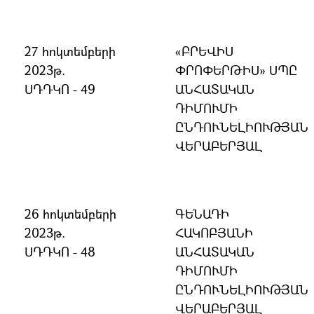
27 հոկտեմբերի
«ԲՐԵՎԻՍ
2023թ.
ՓՐՈՓԵՐԹԻՍ» ՍՊԸ
ՍԴԴԿՈ - 49
ԱՆՀԱՏԱԿԱՆ
ԴԻՄՈՒՄԻ
ԸՆԴՈՒՆԵԼԻՈՒԹՅԱՆ
ՎԵՐԱԲԵՐՅԱԼ
26 հոկտեմբերի
ԳԵՆԱԴԻ
2023թ.
ՀԱԿՈԲՅԱՆԻ
ՍԴԴԿՈ - 48
ԱՆՀԱՏԱԿԱՆ
ԴԻՄՈՒՄԻ
ԸՆԴՈՒՆԵԼԻՈՒԹՅԱՆ
ՎԵՐԱԲԵՐՅԱԼ