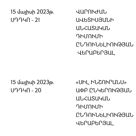
15 մայիսի 2023թ.
ՎԱՐՈՒԺԱՆ
ՍԴԴԿՈ - 21
ԱՎԵՏԻՍՅԱՆԻ
ԱՆՀԱՏԱԿԱՆ
ԴԻՄՈՒՄԻ
ԸՆԴՈՒՆԵԼԻՈՒԹՅԱՆ
ՎԵՐԱԲԵՐՅԱԼ
15 մայիսի 2023թ.
«ՍԻԼ ԻՆՇՈՒՐԱՆՍ»
ՍԴԴԿՈ - 20
ԱՓԲ ԸՆԿԵՐՈՒԹՅԱՆ
ԱՆՀԱՏԱԿԱՆ
ԴԻՄՈՒՄԻ
ԸՆԴՈՒՆԵԼԻՈՒԹՅԱՆ
ՎԵՐԱԲԵՐՅԱԼ