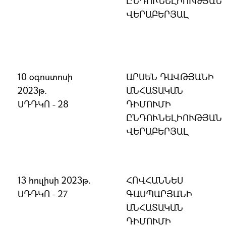
ԸՆԴՈՒՆԵԼԻՈՒԹՅԱՆ
ՎԵՐԱԲԵՐՅԱԼ
10 օգոստոսի
ԱՐՍԵՆ ԴԱՎԹՅԱՆԻ
2023թ.
ԱՆՀԱՏԱԿԱՆ
ՍԴԴԿՈ - 28
ԴԻՄՈՒՄԻ
ԸՆԴՈՒՆԵԼԻՈՒԹՅԱՆ
ՎԵՐԱԲԵՐՅԱԼ
13 հուլիսի 2023թ.
ՀՈՎՀԱՆՆԵՍ
ՍԴԴԿՈ - 27
ԳԱՍՊԱՐՅԱՆԻ
ԱՆՀԱՏԱԿԱՆ
ԴԻՄՈՒՄԻ