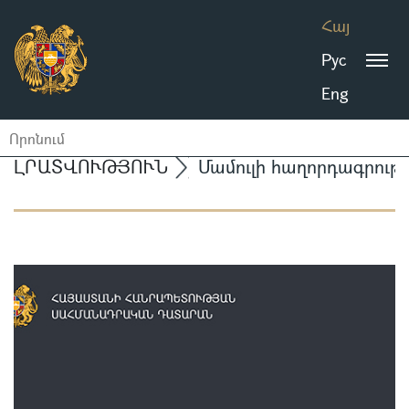
Հայ
Рус
Eng
ԼՐԱՏՎՈՒԹՅՈՒՆ
Մամուլի հաղորդագրությ