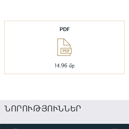
PDF
14.96 մբ
ՆՈՐՈՒԹՅՈՒՆՆԵՐ