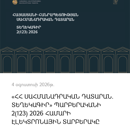
4 օգոստոսի 2026թ.
«ՀՀ ՍԱՀՄԱՆԱԴՐԱԿԱՆ ԴԱՏԱՐԱՆ.
ՏԵՂԵԿԱԳԻՐ» ՊԱՐԲԵՐԱԿԱՆԻ
2(123) 2026 ՀԱՄԱՐԻ
ԷԼԵԿՏՐՈՆԱՅԻՆ ՏԱՐԲԵՐԱԿԸ