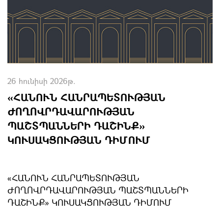
26 հունիսի 2026թ.
«ՀԱՆՈՒՆ ՀԱՆՐԱՊԵՏՈՒԹՅԱՆ
ԺՈՂՈՎՐԴԱՎԱՐՈՒԹՅԱՆ
ՊԱՇՏՊԱՆՆԵՐԻ ԴԱՇԻՆՔ»
ԿՈՒՍԱԿՑՈՒԹՅԱՆ ԴԻՄՈՒՄ
«ՀԱՆՈՒՆ ՀԱՆՐԱՊԵՏՈՒԹՅԱՆ
ԺՈՂՈՎՐԴԱՎԱՐՈՒԹՅԱՆ ՊԱՇՏՊԱՆՆԵՐԻ
ԴԱՇԻՆՔ» ԿՈՒՍԱԿՑՈՒԹՅԱՆ ԴԻՄՈՒՄ