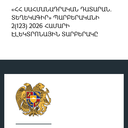
«ՀՀ ՍԱՀՄԱՆԱԴՐԱԿԱՆ ԴԱՏԱՐԱՆ.
ՏԵՂԵԿԱԳԻՐ» ՊԱՐԲԵՐԱԿԱՆԻ
2(123) 2026 ՀԱՄԱՐԻ
ԷԼԵԿՏՐՈՆԱՅԻՆ ՏԱՐԲԵՐԱԿԸ