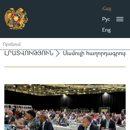
Հայ
Рус
Eng
ԼՐԱՏՎՈՒԹՅՈՒՆ
Մամուլի հաղորդագրությ