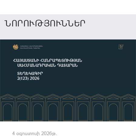
ՆՈՐՈՒԹՅՈՒՆՆԵՐ
4 օգոստոսի 2026թ.