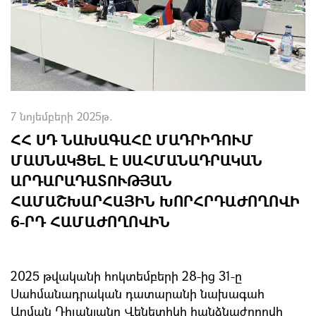
7 նոյեմբերի 2025թ.
ՀՀ ՍԴ ՆԱԽԱԳԱՀԸ ՄԱԴՐԻԴՈՒՄ
ՄԱՍՆԱԿՑԵԼ Է ՍԱՀՄԱՆԱԴՐԱԿԱՆ
ԱՐԴԱՐԱԴԱՏՈՒԹՅԱՆ
ՀԱՄԱՇԽԱՐՀԱՅԻՆ ԽՈՐՀՐԴԱԺՈՂՈՎԻ
6-ՐԴ ՀԱՄԱԺՈՂՈՎԻՆ
2025 թվականի հոկտեմբերի 28-ից 31-ը
Սահմանադրական դատարանի նախագահ
Արման Դիլանյանը Վենետիկի հանձնաժողովի