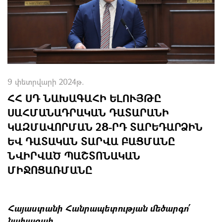
9 փետրվարի 2024թ.
ՀՀ ՍԴ ՆԱԽԱԳԱՀԻ ԵԼՈՒՅԹԸ
ՍԱՀՄԱՆԱԴՐԱԿԱՆ ԴԱՏԱՐԱՆԻ
ԿԱԶՄԱՎՈՐՄԱՆ 28-ՐԴ ՏԱՐԵԴԱՐՁԻՆ
ԵՎ ԴԱՏԱԿԱՆ ՏԱՐՎԱ ԲԱՑՄԱՆԸ
ՆՎԻՐՎԱԾ ՊԱՇՏՈՆԱԿԱՆ
ՄԻՋՈՑԱՌՄԱՆԸ
Հայաստանի Հանրապետության մեծարգո՛
նախագահ,