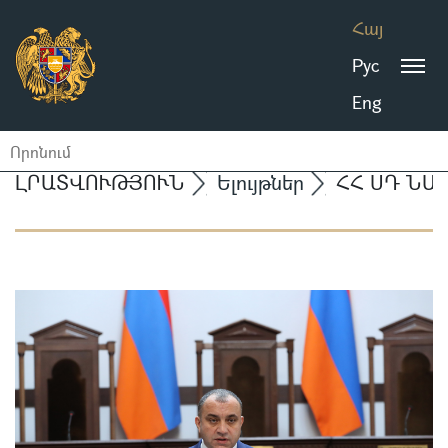
Հայ
Рус
Eng
ԼՐԱՏՎՈՒԹՅՈՒՆ
Ելույթներ
ՀՀ ՍԴ ՆԱ