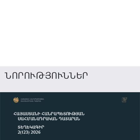
ՆՈՐՈՒԹՅՈՒՆՆԵՐ