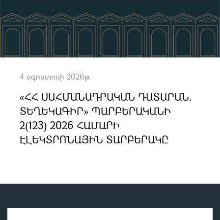
4 օգոստոսի 2026թ.
«ՀՀ ՍԱՀՄԱՆԱԴՐԱԿԱՆ ԴԱՏԱՐԱՆ.
ՏԵՂԵԿԱԳԻՐ» ՊԱՐԲԵՐԱԿԱՆԻ
2(123) 2026 ՀԱՄԱՐԻ
ԷԼԵԿՏՐՈՆԱՅԻՆ ՏԱՐԲԵՐԱԿԸ