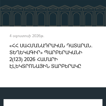
4 օգոստոսի 2026թ.
«ՀՀ ՍԱՀՄԱՆԱԴՐԱԿԱՆ ԴԱՏԱՐԱՆ.
ՏԵՂԵԿԱԳԻՐ» ՊԱՐԲԵՐԱԿԱՆԻ
2(123) 2026 ՀԱՄԱՐԻ
ԷԼԵԿՏՐՈՆԱՅԻՆ ՏԱՐԲԵՐԱԿԸ