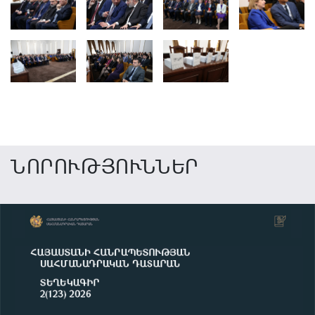
ՆՈՐՈՒԹՅՈՒՆՆԵՐ