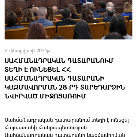
9 փետրվարի 2024թ.
ՍԱՀՄԱՆԱԴՐԱԿԱՆ ԴԱՏԱՐԱՆՈՒՄ
ՏԵՂԻ Է ՈՒՆԵՑԵԼ ՀՀ
ՍԱՀՄԱՆԱԴՐԱԿԱՆ ԴԱՏԱՐԱՆԻ
ԿԱԶՄԱՎՈՐՄԱՆ 28-ՐԴ ՏԱՐԵԴԱՐՁԻՆ
ՆՎԻՐՎԱԾ ՄԻՋՈՑԱՌՈՒՄ
Սահմանադրական դատարանում տեղի է ունեցել
Հայաստանի Հանրապետության
Սահմանադրական դատարանի կազմավորման