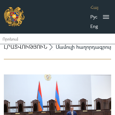
Հայ
Рус
Eng
ԼՐԱՏՎՈՒԹՅՈՒՆ
Մամուլի հաղորդագրությ