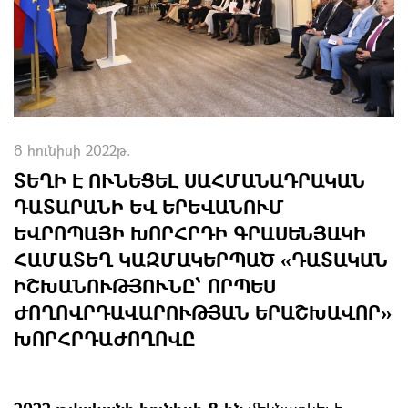
8 հունիսի 2022թ.
ՏԵՂԻ Է ՈՒՆԵՑԵԼ ՍԱՀՄԱՆԱԴՐԱԿԱՆ
ԴԱՏԱՐԱՆԻ ԵՎ ԵՐԵՎԱՆՈՒՄ
ԵՎՐՈՊԱՅԻ ԽՈՐՀՐԴԻ ԳՐԱՍԵՆՅԱԿԻ
ՀԱՄԱՏԵՂ ԿԱԶՄԱԿԵՐՊԱԾ «ԴԱՏԱԿԱՆ
ԻՇԽԱՆՈՒԹՅՈՒՆԸ՝ ՈՐՊԵՍ
ԺՈՂՈՎՐԴԱՎԱՐՈՒԹՅԱՆ ԵՐԱՇԽԱՎՈՐ»
ԽՈՐՀՐԴԱԺՈՂՈՎԸ