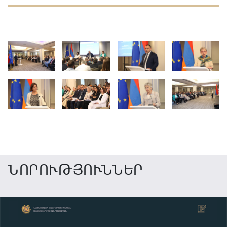
ՆՈՐՈՒԹՅՈՒՆՆԵՐ