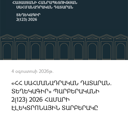
4 օգոստոսի 2026թ.
«ՀՀ ՍԱՀՄԱՆԱԴՐԱԿԱՆ ԴԱՏԱՐԱՆ.
ՏԵՂԵԿԱԳԻՐ» ՊԱՐԲԵՐԱԿԱՆԻ
2(123) 2026 ՀԱՄԱՐԻ
ԷԼԵԿՏՐՈՆԱՅԻՆ ՏԱՐԲԵՐԱԿԸ