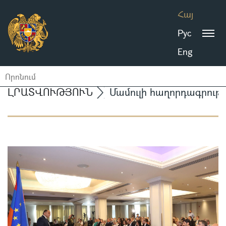
Հայ
Рус
Eng
ԼՐԱՏՎՈՒԹՅՈՒՆ
Մամուլի հաղորդագրությ