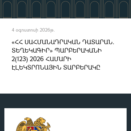
4 օգոստոսի 2026թ.
«ՀՀ ՍԱՀՄԱՆԱԴՐԱԿԱՆ ԴԱՏԱՐԱՆ.
ՏԵՂԵԿԱԳԻՐ» ՊԱՐԲԵՐԱԿԱՆԻ
2(123) 2026 ՀԱՄԱՐԻ
ԷԼԵԿՏՐՈՆԱՅԻՆ ՏԱՐԲԵՐԱԿԸ