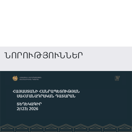
ՆՈՐՈՒԹՅՈՒՆՆԵՐ