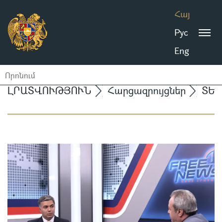
Հայ
Рус
Eng
ԼՐԱՏՎՈՒԹՅՈՒՆ
Հարցազրույցներ
ՏԵՍ