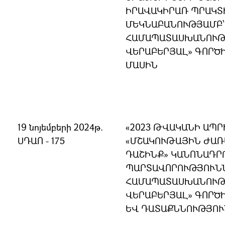
ԻՐԱՎԱԿԻՐԱՌ ՊՐԱԿՏ
ՄԵԿՆԱԲԱՆՈՒԹՅԱՄԲ՝
ՀԱՄԱՊԱՏԱՍԽԱՆՈՒԹՅ
ՎԵՐԱԲԵՐՅԱԼ» ԳՈՐԾ
ՄԱՍԻՆ
19 նոյեմբերի 2024թ.
«2023 ԹՎԱԿԱՆԻ ԱՊՐ
ՍԴԱՈ - 175
«ՄՇԱԿՈՒԹԱՅԻՆ ԺԱՌ
ԴԱՇԻՆՔ» ԿԱՆՈՆԱԴՐ
ՊԱՐՏԱՎՈՐՈՒԹՅՈՒՆՆ
ՀԱՄԱՊԱՏԱՍԽԱՆՈՒԹՅ
ՎԵՐԱԲԵՐՅԱԼ» ԳՈՐԾ
ԵՎ ԴԱՏԱՔՆՆՈՒԹՅՈՒ