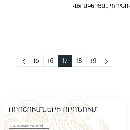
ՎԵՐԱԲԵՐՅԱԼ ԳՈՐԾՈ
15
16
17
18
19
ՈՐՈՇՈՒՄՆԵՐԻ ՈՐՈՆՈՒՄ