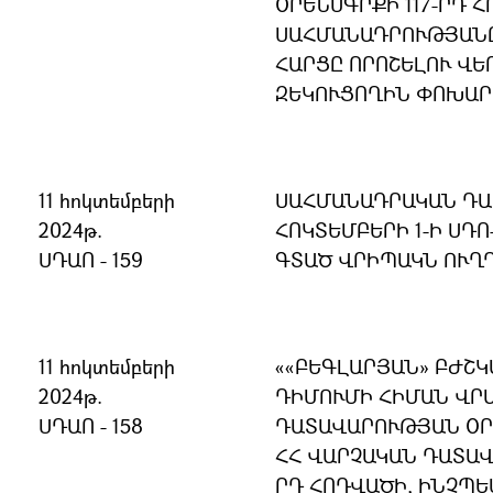
ՕՐԵՆՍԳՐՔԻ 117-ՐԴ Հ
ՍԱՀՄԱՆԱԴՐՈՒԹՅԱՆ
ՀԱՐՑԸ ՈՐՈՇԵԼՈՒ ՎԵ
ԶԵԿՈՒՑՈՂԻՆ ՓՈԽԱՐ
11 հոկտեմբերի
ՍԱՀՄԱՆԱԴՐԱԿԱՆ ԴԱ
2024թ.
ՀՈԿՏԵՄԲԵՐԻ 1-Ի ՍԴՈ
ՍԴԱՈ - 159
ԳՏԱԾ ՎՐԻՊԱԿՆ ՈՒՂ
11 հոկտեմբերի
«ԲԵԳԼԱՐՅԱՆ ԲԺՇԿ
2024թ.
ԴԻՄՈՒՄԻ ՀԻՄԱՆ ՎՐԱ
ՍԴԱՈ - 158
ԴԱՏԱՎԱՐՈՒԹՅԱՆ ՕՐ
ՀՀ ՎԱՐՉԱԿԱՆ ԴԱՏԱՎ
ՐԴ ՀՈԴՎԱԾԻ, ԻՆՉՊԵ