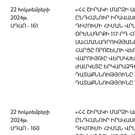
22 հոկտեմբերի
ՀՀ ՇԻՐԱԿԻ ՄԱՐԶԻ 
2024թ.
ԸՆԴՀԱՆՈՒՐ ԻՐԱՎԱՍ
ՍԴԱՈ - 161
ԴԻՄՈՒՄԻ ՀԻՄԱՆ ՎՐԱ
ՕՐԵՆՍԳՐՔԻ 117-ՐԴ Հ
ՍԱՀՄԱՆԱԴՐՈՒԹՅԱՆ
ՀԱՐՑԸ ՈՐՈՇԵԼՈՒ ՎԵ
ՎԱՐՈՒՅԹԸ ՎԵՐՍԿՍԵ
ԺԱՄԿԵՏԸ ԵՐԿԱՐԱՁԳԵ
ԴԱՏԱՔՆՆՈՒԹՅՈՒՆԸ 
ԴԱՏԱՔՆՆՈՒԹՅՈՒՆԸ 
22 հոկտեմբերի
ՀՀ ՇԻՐԱԿԻ ՄԱՐԶԻ 
2024թ.
ԸՆԴՀԱՆՈՒՐ ԻՐԱՎԱՍ
ՍԴԱՈ - 160
ԴԻՄՈՒՄԻ ՀԻՄԱՆ ՎՐԱ