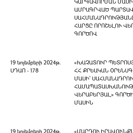
ԿԱՐԳԱՎՈՐՄԱՆ ՄԱՍԻ
ԱՄՐԱԳՐՎԱԾ ՊԱՐՏԱՎ
ՍԱՀՄԱՆԱԴՐՈՒԹՅԱՆ
ՀԱՐՑԸ ՈՐՈՇԵԼՈՒ ՎԵ
ԳՈՐԾՈՎ
19 նոյեմբերի 2024թ.
«ԽԱՉԱՏՈՒՐ ՊԵՏՐՈՍՅ
ՍԴԱՈ - 178
ՀՀ ՔՐԵԱԿԱՆ ՕՐԵՆՍԳ
ՄԱՍԻ՝ ՍԱՀՄԱՆԱԴՐՈ
ՀԱՄԱՊԱՏԱՍԽԱՆՈՒԹՅ
ՎԵՐԱԲԵՐՅԱԼ» ԳՈՐԾ
ՄԱՍԻՆ
19 նոյեմբերի 2024թ.
«ՄԱՐԴՈՒ ԻՐԱՎՈՒՆՔ