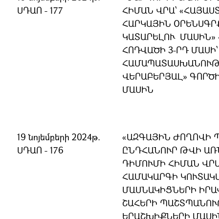
ՍԴԱՈ - 177
ՀԻՄԱՆ ՎՐԱ՝ «ՀԱՅԱ
ՀԱՐԿԱՅԻՆ ՕՐԵՆՍԳՐ
ԿԱՏԱՐԵԼՈՒ ՄԱՍԻՆ» Հ
ՀՈԴՎԱԾԻ 3-ՐԴ ՄԱՍԻ
ՀԱՄԱՊԱՏԱՍԽԱՆՈՒԹՅ
ՎԵՐԱԲԵՐՅԱԼ» ԳՈՐԾ
ՄԱՍԻՆ
19 նոյեմբերի 2024թ.
«ԱԶԳԱՅԻՆ ԺՈՂՈՎԻ 
ՍԴԱՈ - 176
ԸՆԴՀԱՆՈՒՐ ԹՎԻ ԱՌ
ԴԻՄՈՒՄԻ ՀԻՄԱՆ ՎՐ
ՀԱՄԱԿԱՐԳԻ ԿՈՒՏԱԿ
ՄԱՍՆԱԿԻՑՆԵՐԻ ԻՐԱ
ՇԱՀԵՐԻ ՊԱՇՏՊԱՆՈՒ
ԵՐԱՇԽԻՔՆԵՐԻ ՄԱՍԻՆ