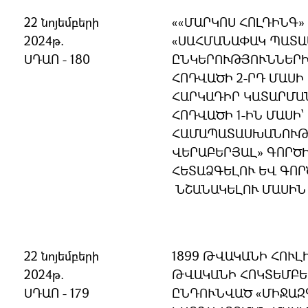
22 նոյեմբերի
««ՄԱՐԿՈՍ ՀՈԼԴԻՆԳ»
2024թ.
«ՍԱՀՄԱՆԱՓԱԿ ՊԱՏ
ՍԴԱՈ - 180
ԸՆԿԵՐՈՒԹՅՈՒՆՆԵՐԻ 
ՀՈԴՎԱԾԻ 2-ՐԴ ՄԱՍԻ
ՀԱՐԿԱԴԻՐ ԿԱՏԱՐՄԱՆ
ՀՈԴՎԱԾԻ 1-ԻՆ ՄԱՍԻ
ՀԱՄԱՊԱՏԱՍԽԱՆՈՒԹՅ
ՎԵՐԱԲԵՐՅԱԼ» ԳՈՐԾ
ՀԵՏԱՁԳԵԼՈՒ ԵՎ ԳՈ
ՆՇԱՆԱԿԵԼՈՒ ՄԱՍԻՆ
22 նոյեմբերի
1899 ԹՎԱԿԱՆԻ ՀՈՒԼԻ
2024թ.
ԹՎԱԿԱՆԻ ՀՈԿՏԵՄԲԵՐ
ՍԴԱՈ - 179
ԸՆԴՈՒՆՎԱԾ «ՄԻՋԱԶ