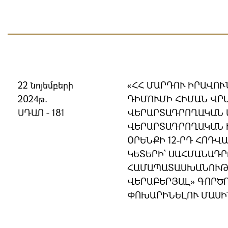
22 նոյեմբերի
«ՀՀ ՄԱՐԴՈՒ ԻՐԱՎՈ
2024թ.
ԴԻՄՈՒՄԻ ՀԻՄԱՆ ՎՐԱ
ՍԴԱՈ - 181
ՎԵՐԱՐՏԱԴՐՈՂԱԿԱՆ 
ՎԵՐԱՐՏԱԴՐՈՂԱԿԱՆ 
ՕՐԵՆՔԻ 12-ՐԴ ՀՈԴՎԱԾ
ԿԵՏԵՐԻ՝ ՍԱՀՄԱՆԱԴ
ՀԱՄԱՊԱՏԱՍԽԱՆՈՒԹՅ
ՎԵՐԱԲԵՐՅԱԼ» ԳՈՐԾ
ՓՈԽԱՐԻՆԵԼՈՒ ՄԱՍԻ