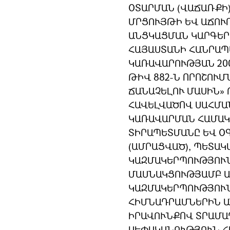
ՕՏԱՐՄԱՆ (ՎԱՃԱՌՔԻ)
ՄՐՑՈՒՅԹԻ ԵՎ ԱՃՈՒ
ԱՆՑԿԱՑՄԱՆ ԿԱՐԳԵՐ
ՀԱՅԱՍՏԱՆԻ ՀԱՆՐԱ
ԿԱՌԱՎԱՐՈՒԹՅԱՆ 200
ԹԻՎ 882-Ն ՈՐՈՇՈՒՄ
ՃԱՆԱՉԵԼՈՒ ՄԱՍԻՆ» 
ՀԱՎԵԼՎԱԾՈՎ ՍԱՀՄԱ
ԿԱՌԱՎԱՐՄԱՆ ՀԱՄԱԿ
ՏԻՐԱՊԵՏՄԱՆԸ ԵՎ Օ
(ԱՄՐԱՑՎԱԾ), ՊԵՏԱԿ
ԿԱԶՄԱԿԵՐՊՈՒԹՅՈՒՆ
ՄԱՍՆԱԿՑՈՒԹՅԱՄԲ 
ԿԱԶՄԱԿԵՐՊՈՒԹՅՈՒՆ
ՀԻՄՆԱԴՐԱՄՆԵՐԻՆ Ա
ԻՐԱՎՈՒՆՔՈՎ ՏՐԱՄԱ
ՍԵՓԱԿԱՆՈՒԹՅՈՒՆ Հ