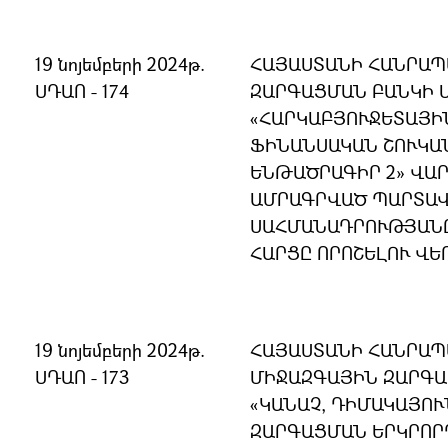
19 նոյեմբերի 2024թ.
ՀԱՅԱՍՏԱՆԻ ՀԱՆՐԱՊ
ՍԴԱՈ - 174
ԶԱՐԳԱՑՄԱՆ ԲԱՆԿԻ 
«ՀԱՐԿԱԲՅՈՒՋԵՏԱՅԻ
ՖԻՆԱՆՍԱԿԱՆ ՇՈՒԿԱ
ԵՆԹԱԾՐԱԳԻՐ 2» ՎԱ
ԱՄՐԱԳՐՎԱԾ ՊԱՐՏԱՎ
ՍԱՀՄԱՆԱԴՐՈՒԹՅԱՆ
ՀԱՐՑԸ ՈՐՈՇԵԼՈՒ ՎԵ
19 նոյեմբերի 2024թ.
ՀԱՅԱՍՏԱՆԻ ՀԱՆՐԱՊ
ՍԴԱՈ - 173
ՄԻՋԱԶԳԱՅԻՆ ԶԱՐԳԱ
«ԿԱՆԱՉ, ԴԻՄԱԿԱՅՈՒ
ԶԱՐԳԱՑՄԱՆ ԵՐԿՐՈՐ