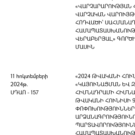
ՎԱՐՉԱՐԱՐՈՒԹՅԱՆ 
ՎԱՐՉԱԿԱՆ ՎԱՐՈՒՅԹԻ
ՀՈԴՎԱԾԻ՝ ՍԱՀՄԱՆԱ
ՀԱՄԱՊԱՏԱՍԽԱՆՈՒԹՅ
ՎԵՐԱԲԵՐՅԱԼ» ԳՈՐԾ
ՄԱՍԻՆ
11 հոկտեմբերի
«2024 ԹՎԱԿԱՆԻ ՀՈՒ
2024թ.
«ԿԱՅՈՒՆԱՑՄԱՆ ԵՎ 
ՍԴԱՈ - 157
ՀԻՄՆԱԴՐԱՄԻ ՀԻՄՆԱ
ԹՎԱԿԱՆԻ ՀՈՒՆԻՍԻ 
ՓՈՓՈԽՈՒԹՅՈՒՆՆԵՐ 
ԱՐՁԱՆԱԳՐՈՒԹՅՈՒՆ
ՊԱՐՏԱՎՈՐՈՒԹՅՈՒՆՆ
ՀԱՄԱՊԱՏԱՍԽԱՆՈՒԹՅ