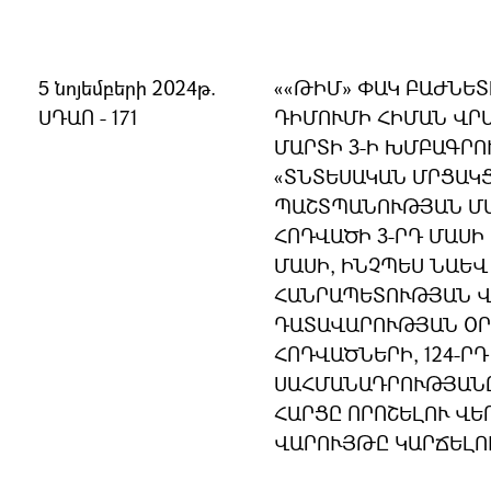
5 նոյեմբերի 2024թ.
««ԹԻՄ» ՓԱԿ ԲԱԺՆԵ
ՍԴԱՈ - 171
ԴԻՄՈՒՄԻ ՀԻՄԱՆ ՎՐԱ
ՄԱՐՏԻ 3-Ի ԽՄԲԱԳՐ
«ՏՆՏԵՍԱԿԱՆ ՄՐՑԱԿ
ՊԱՇՏՊԱՆՈՒԹՅԱՆ ՄԱՍ
ՀՈԴՎԱԾԻ 3-ՐԴ ՄԱՍԻ 
ՄԱՍԻ, ԻՆՉՊԵՍ ՆԱԵՎ
ՀԱՆՐԱՊԵՏՈՒԹՅԱՆ 
ԴԱՏԱՎԱՐՈՒԹՅԱՆ ՕՐԵ
ՀՈԴՎԱԾՆԵՐԻ, 124-ՐԴ
ՍԱՀՄԱՆԱԴՐՈՒԹՅԱՆ
ՀԱՐՑԸ ՈՐՈՇԵԼՈՒ ՎԵ
ՎԱՐՈՒՅԹԸ ԿԱՐՃԵԼՈ