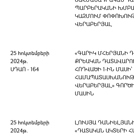
ՊԱՐԲԵՐԱԿԱՆԻ ԽՄԲԱ
ԿԱԶՄՈՒՄ ՓՈՓՈԽՈՒԹ
ՎԵՐԱԲԵՐՅԱԼ
25 հոկտեմբերի
ԳԱՐԻԿ ՄՀԵՐՅԱՆԻ Դ
2024թ.
ՔՐԵԱԿԱՆ ԴԱՏԱՎԱՐՈ
ՍԴԱՈ - 164
ՀՈԴՎԱԾԻ 1-ԻՆ ՄԱՍԻ
ՀԱՄԱՊԱՏԱՍԽԱՆՈՒԹՅ
ՎԵՐԱԲԵՐՅԱԼ» ԳՈՐԾ
ՄԱՍԻՆ
25 հոկտեմբերի
ԼՈՒՍՅԱ ԴԱՆԻԵԼՅԱՆԻ
2024թ.
ԴԱՏԱԿԱՆ ԱԿՏԵՐԻ 