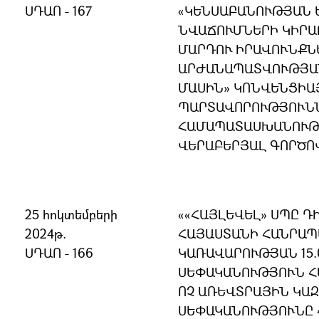
ՍԴԱՈ - 167
«ԿԵՆՍԱԲԱՆՈՒԹՅԱՆ 
ՆՎԱՃՈՒՄՆԵՐԻ ԿԻՐԱ
ՄԱՐԴՈՒ ԻՐԱՎՈՒՆՔՆ
ԱՐԺԱՆԱՊԱՏՎՈՒԹՅԱ
ՄԱՍԻՆ» ԿՈՆՎԵՆՑԻԱ
ՊԱՐՏԱՎՈՐՈՒԹՅՈՒՆՆ
ՀԱՄԱՊԱՏԱՍԽԱՆՈՒԹՅ
ՎԵՐԱԲԵՐՅԱԼ ԳՈՐԾՈ
25 հոկտեմբերի
««ՀԱՅԼԵՎԵԼ» ՍՊԸ Դ
2024թ.
ՀԱՅԱՍՏԱՆԻ ՀԱՆՐԱ
ՍԴԱՈ - 166
ԿԱՌԱՎԱՐՈՒԹՅԱՆ 15.0
ՍԵՓԱԿԱՆՈՒԹՅՈՒՆ Հ
ՈՉ ԱՌԵՎՏՐԱՅԻՆ ԿԱ
ՍԵՓԱԿԱՆՈՒԹՅՈՒՆԸ 