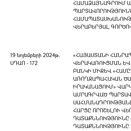
ՀԱՄԱՁԱՅՆԱԳՐՈՒՄ 
ՊԱՐՏԱՎՈՐՈՒԹՅՈՒՆՆ
ՀԱՄԱՊԱՏԱՍԽԱՆՈՒԹՅ
ՎԵՐԱԲԵՐՅԱԼ ԳՈՐԾՈ
19 նոյեմբերի 2024թ.
«ՀԱՅԱՍՏԱՆԻ ՀԱՆՐԱ
ՍԴԱՈ - 172
ՎԵՐԱԿԱՌՈՒՑՄԱՆ ԵՎ
ԲԱՆԿԻ ՄԻՋԵՎ «ՀԱՄ
ԱՌՈՂՋԱՊԱՀԱԿԱՆ ԾԱ
ԻՐԱԿԱՆԱՑՈՒՄ» ՎԱՐ
ԱՄՐԱԳՐՎԱԾ ՊԱՐՏԱՎ
ՍԱՀՄԱՆԱԴՐՈՒԹՅԱՆ
ՀԱՐՑԸ ՈՐՈՇԵԼՈՒ ՎԵ
ԴԱՏԱՔՆՆՈՒԹՅՈՒՆԸ 
ԴԱՏԱՔՆՆՈՒԹՅՈՒՆԸ 