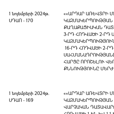
1 նոյեմբերի 2024թ.
««ԱՐԴԱՐ ԱՌԵՎՏՐԻ 
ՍԴԱՈ - 170
ԿԱԶՄԱԿԵՐՊՈՒԹՅԱՆ 
ՔԱՂԱՔԱՑԻԱԿԱՆ ԴԱՏ
3-ՐԴ ՀՈԴՎԱԾԻ 2-ՐԴ
ԿԱԶՄԱԿԵՐՊՈՒԹՅՈՒՆ
16-ՐԴ ՀՈԴՎԱԾԻ 2-ՐԴ
ՍԱՀՄԱՆԱԴՐՈՒԹՅԱՆ
ՀԱՐՑԸ ՈՐՈՇԵԼՈՒ ՎԵ
ՔՆՆՈՒԹՅՈՒՆԸ ՄԵՐԺ
1 նոյեմբերի 2024թ.
ԱՐԴԱՐ ԱՌԵՎՏՐԻ 
ՍԴԱՈ - 169
ԿԱԶՄԱԿԵՐՊՈՒԹՅԱՆ 
ՎԱՐՉԱԿԱՆ ԴԱՏԱՎԱՐ
ՀՈԴՎԱԾԻ 1-ԻՆ ԵՎ 1.