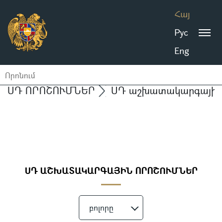
Հայ
Рус
Eng
ՍԴ ՈՐՈՇՈՒՄՆԵՐ
ՍԴ աշխատակարգային 
ՍԴ ԱՇԽԱՏԱԿԱՐԳԱՅԻՆ ՈՐՈՇՈՒՄՆԵՐ
բոլորը