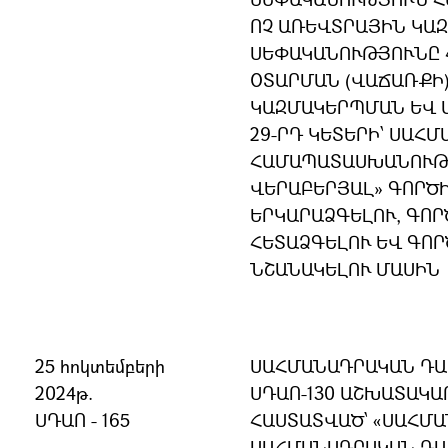
ՈՉ ԱՌԵՎՏՐԱՅԻՆ ԿԱ
ՍԵՓԱԿԱՆՈՒԹՅՈՒՆԸ 
ՕՏԱՐՄԱՆ (ՎԱՃԱՌՔԻ
ԿԱԶՄԱԿԵՐՊՄԱՆ ԵՎ Ա
29-ՐԴ ԿԵՏԵՐԻ՝ ՍԱՀ
ՀԱՄԱՊԱՏԱՍԽԱՆՈՒԹՅ
ՎԵՐԱԲԵՐՅԱԼ» ԳՈՐԾ
ԵՐԿԱՐԱՁԳԵԼՈՒ, ԳՈ
ՀԵՏԱՁԳԵԼՈՒ ԵՎ ԳՈ
ՆՇԱՆԱԿԵԼՈՒ ՄԱՍԻՆ
25 հոկտեմբերի
ՍԱՀՄԱՆԱԴՐԱԿԱՆ ԴԱՏԱ
2024թ.
ՍԴԱՈ-130 ԱՇԽԱՏԱԿ
ՍԴԱՈ - 165
ՀԱՍՏԱՏՎԱԾ՝ «ՍԱՀՄԱ
ՍԱՀՄԱՆԱԴՐԱԿԱՆ ԴԱ