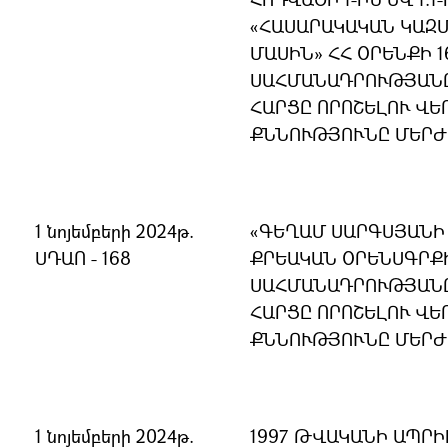
ՀԱՍԱՐԱԿԱԿԱՆ ԿԱԶ
ՄԱՍԻՆ» ՀՀ ՕՐԵՆՔԻ 1
ՍԱՀՄԱՆԱԴՐՈՒԹՅԱՆ
ՀԱՐՑԸ ՈՐՈՇԵԼՈՒ ՎԵ
ՔՆՆՈՒԹՅՈՒՆԸ ՄԵՐԺ
1 նոյեմբերի 2024թ.
ԳԵՂԱՄ ՍԱՐԳՍՅԱՆԻ 
ՍԴԱՈ - 168
ՔՐԵԱԿԱՆ ՕՐԵՆՍԳՐՔԻ
ՍԱՀՄԱՆԱԴՐՈՒԹՅԱՆ
ՀԱՐՑԸ ՈՐՈՇԵԼՈՒ ՎԵ
ՔՆՆՈՒԹՅՈՒՆԸ ՄԵՐԺ
1 նոյեմբերի 2024թ.
1997 ԹՎԱԿԱՆԻ ԱՊՐԻ