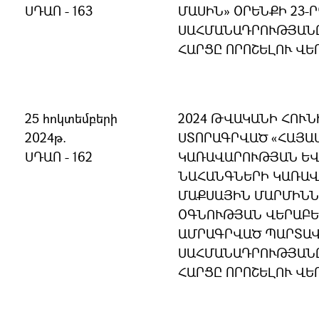
ՍԴԱՈ - 163
ՄԱՍԻՆ» ՕՐԵՆՔԻ 23-Ր
ՍԱՀՄԱՆԱԴՐՈՒԹՅԱՆ
ՀԱՐՑԸ ՈՐՈՇԵԼՈՒ ՎԵ
25 հոկտեմբերի
2024 ԹՎԱԿԱՆԻ ՀՈՒՆ
2024թ.
ՍՏՈՐԱԳՐՎԱԾ «ՀԱՅԱ
ՍԴԱՈ - 162
ԿԱՌԱՎԱՐՈՒԹՅԱՆ ԵՎ
ՆԱՀԱՆԳՆԵՐԻ ԿԱՌԱՎ
ՄԱՔՍԱՅԻՆ ՄԱՐՄԻՆՆ
ՕԳՆՈՒԹՅԱՆ ՎԵՐԱԲԵ
ԱՄՐԱԳՐՎԱԾ ՊԱՐՏԱՎ
ՍԱՀՄԱՆԱԴՐՈՒԹՅԱՆ
ՀԱՐՑԸ ՈՐՈՇԵԼՈՒ ՎԵ