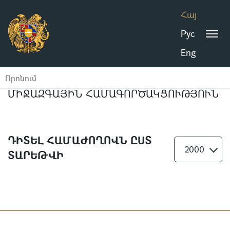
Հայ
Рус
Eng
ՄԻՋԱԶԳԱՅԻՆ ՀԱՄԱԳՈՐԾԱԿՑՈՒԹՅՈՒՆ
ԴԻՏԵԼ ՀԱՄԱԺՈՂՈՎՆ ԸՍՏ
2000
ՏԱՐԵԹՎԻ