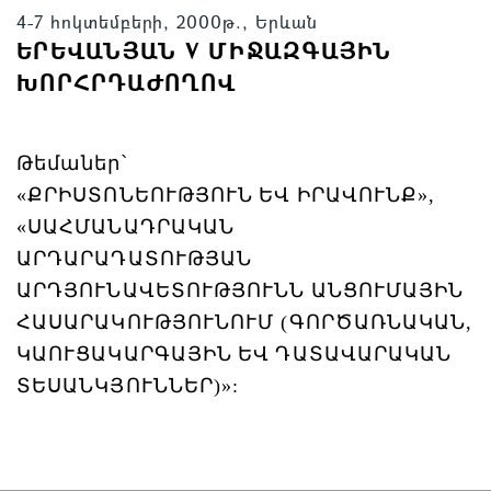
4-7 հոկտեմբերի, 2000թ., Երևան
ԵՐԵՎԱՆՅԱՆ V ՄԻՋԱԶԳԱՅԻՆ
ԽՈՐՀՐԴԱԺՈՂՈՎ
Թեմաներ՝
«ՔՐԻՍՏՈՆԵՈՒԹՅՈՒՆ
ԵՎ
ԻՐԱՎՈՒՆՔ»,
«ՍԱՀՄԱՆԱԴՐԱԿԱՆ
ԱՐԴԱՐԱԴԱՏՈՒԹՅԱՆ
ԱՐԴՅՈՒՆԱՎԵՏՈՒԹՅՈՒՆՆ
ԱՆՑՈՒՄԱՅԻՆ
ՀԱՍԱՐԱԿՈՒԹՅՈՒՆՈՒՄ (ԳՈՐԾԱՌՆԱԿԱՆ,
ԿԱՈՒՑԱԿԱՐԳԱՅԻՆ
ԵՎ
ԴԱՏԱՎԱՐԱԿԱՆ
ՏԵՍԱՆԿՅՈՒՆՆԵՐ)»: