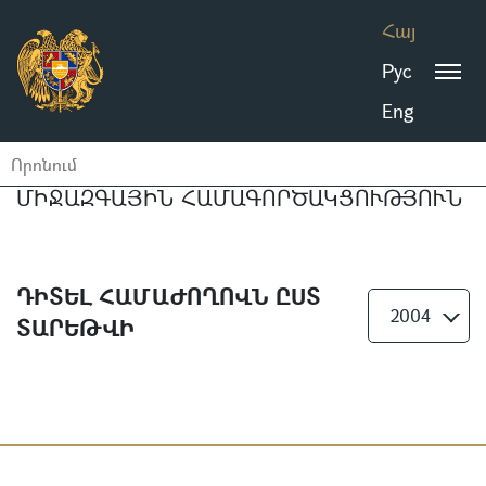
Հայ
Рус
Eng
ՄԻՋԱԶԳԱՅԻՆ ՀԱՄԱԳՈՐԾԱԿՑՈՒԹՅՈՒՆ
ԴԻՏԵԼ ՀԱՄԱԺՈՂՈՎՆ ԸՍՏ
2004
ՏԱՐԵԹՎԻ