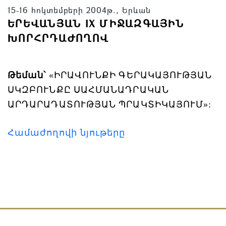
15-16 հոկտեմբերի 2004թ., Երևան
ԵՐԵՎԱՆՅԱՆ IX ՄԻՋԱԶԳԱՅԻՆ
ԽՈՐՀՐԴԱԺՈՂՈՎ
Թեման՝
«ԻՐԱՎՈՒՆՔԻ
ԳԵՐԱԿԱՅՈՒԹՅԱՆ
ՍԿԶԲՈՒՆՔԸ
ՍԱՀՄԱՆԱԴՐԱԿԱՆ
ԱՐԴԱՐԱԴԱՏՈՒԹՅԱՆ
ՊՐԱԿՏԻԿԱՅՈՒՄ»:
Համաժողովի նյութերը