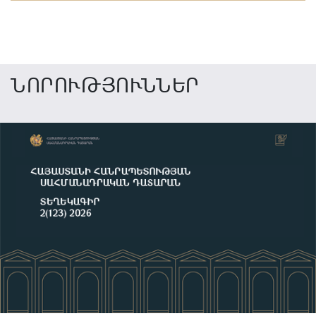
ՆՈՐՈՒԹՅՈՒՆՆԵՐ