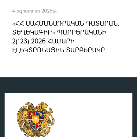
4 օգոստոսի 2026թ.
«ՀՀ ՍԱՀՄԱՆԱԴՐԱԿԱՆ ԴԱՏԱՐԱՆ.
ՏԵՂԵԿԱԳԻՐ» ՊԱՐԲԵՐԱԿԱՆԻ
2(123) 2026 ՀԱՄԱՐԻ
ԷԼԵԿՏՐՈՆԱՅԻՆ ՏԱՐԲԵՐԱԿԸ