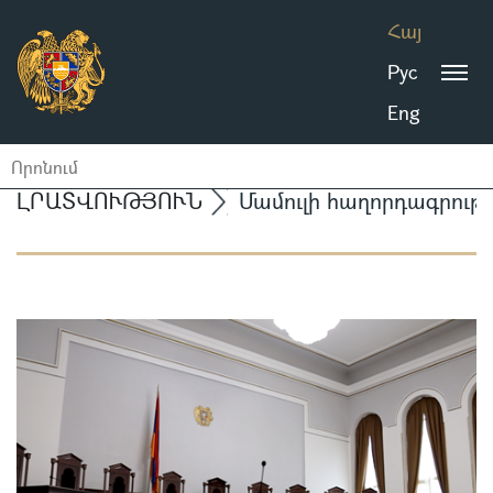
Հայ
Рус
Eng
ԼՐԱՏՎՈՒԹՅՈՒՆ
Մամուլի հաղորդագրությ