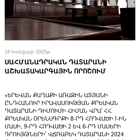
24 հունվարի 2025թ.
ՍԱՀՄԱՆԱԴՐԱԿԱՆ ԴԱՏԱՐԱՆԻ
ԱՇԽԱՏԱԿԱՐԳԱՅԻՆ ՈՐՈՇՈՒՄ
«ԵՐԵՎԱՆ ՔԱՂԱՔԻ ԱՌԱՋԻՆ ԱՏՅԱՆԻ
ԸՆԴՀԱՆՈՒՐ ԻՐԱՎԱՍՈՒԹՅԱՆ ՔՐԵԱԿԱՆ
ԴԱՏԱՐԱՆԻ ԴԻՄՈՒՄԻ ՀԻՄԱՆ ՎՐԱ` ՀՀ
ՔՐԵԱԿԱՆ ՕՐԵՆՍԳՐՔԻ 8-ՐԴ ՀՈԴՎԱԾԻ 1-ԻՆ
ՄԱՍԻ, 9-ՐԴ ՀՈԴՎԱԾԻ 2 ԵՎ 6-ՐԴ ՄԱՍԵՐԻ
ԴՐՈՒՅԹՆԵՐԻ՝ ՎՃՌԱԲԵԿ ԴԱՏԱՐԱՆԻ 2024