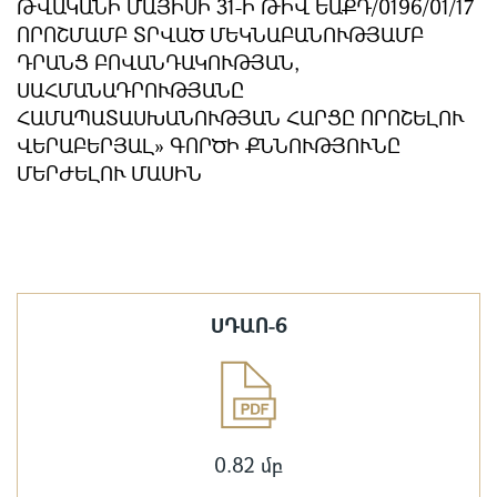
ԹՎԱԿԱՆԻ ՄԱՅԻՍԻ 31-Ի ԹԻՎ ԵԱՔԴ/0196/01/17
ՈՐՈՇՄԱՄԲ ՏՐՎԱԾ ՄԵԿՆԱԲԱՆՈՒԹՅԱՄԲ
ԴՐԱՆՑ ԲՈՎԱՆԴԱԿՈՒԹՅԱՆ,
ՍԱՀՄԱՆԱԴՐՈՒԹՅԱՆԸ
ՀԱՄԱՊԱՏԱՍԽԱՆՈՒԹՅԱՆ ՀԱՐՑԸ ՈՐՈՇԵԼՈՒ
ՎԵՐԱԲԵՐՅԱԼ» ԳՈՐԾԻ ՔՆՆՈՒԹՅՈՒՆԸ
ՄԵՐԺԵԼՈՒ ՄԱՍԻՆ
ՍԴԱՈ-6
0.82 մբ