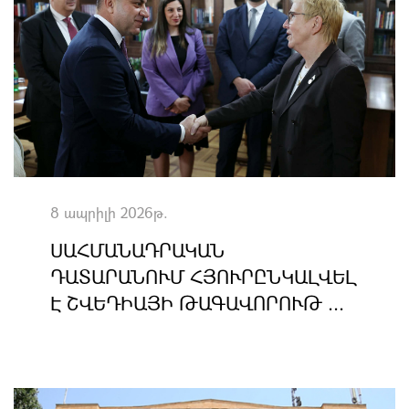
8 ապրիլի 2026թ.
ՍԱՀՄԱՆԱԴՐԱԿԱՆ
ԴԱՏԱՐԱՆՈՒՄ ՀՅՈՒՐԸՆԿԱԼՎԵԼ
Է ՇՎԵԴԻԱՅԻ ԹԱԳԱՎՈՐՈՒԹ ...