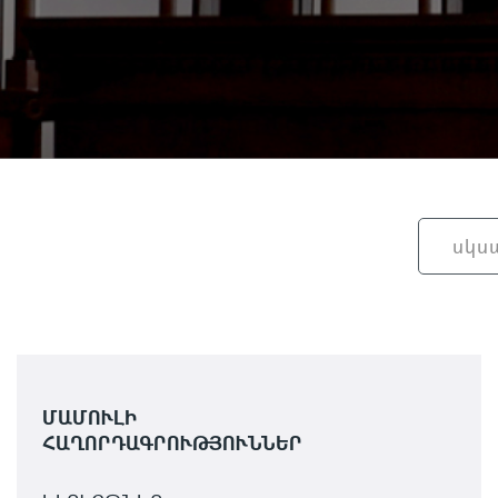
ՄԱՄՈՒԼԻ
ՀԱՂՈՐԴԱԳՐՈՒԹՅՈՒՆՆԵՐ