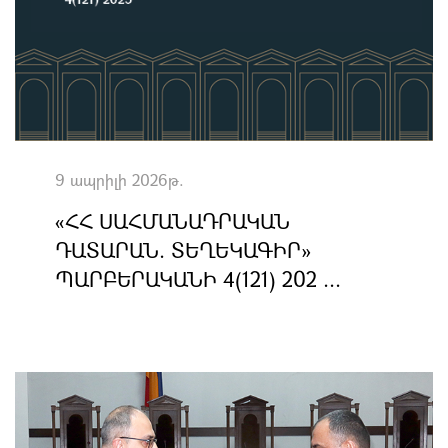
9 ապրիլի 2026թ.
«ՀՀ ՍԱՀՄԱՆԱԴՐԱԿԱՆ
ԴԱՏԱՐԱՆ. ՏԵՂԵԿԱԳԻՐ»
ՊԱՐԲԵՐԱԿԱՆԻ 4(121) 202 ...