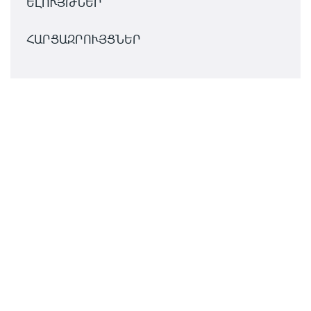
ԵԼՈՒՅԹՆԵՐ
ՀԱՐՑԱԶՐՈՒՅՑՆԵՐ