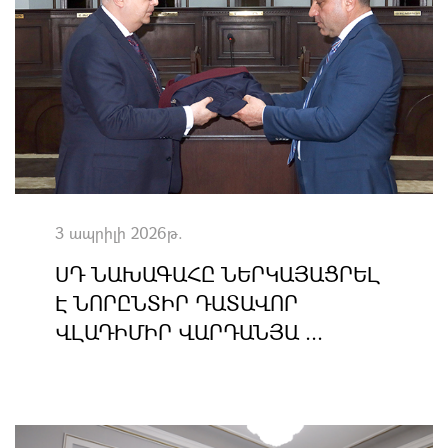
3 ապրիլի 2026թ.
ՍԴ ՆԱԽԱԳԱՀԸ ՆԵՐԿԱՅԱՑՐԵԼ
Է ՆՈՐԸՆՏԻՐ ԴԱՏԱՎՈՐ
ՎԼԱԴԻՄԻՐ ՎԱՐԴԱՆՅԱ ...