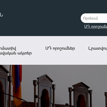
Ն
ՍԴ որոշումն
րմատիվ
ՍԴ որոշումներ
Լրատվութ
ավական ակտեր