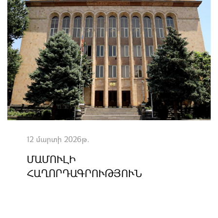
12 մարտի 2026թ.
ՄԱՄՈՒԼԻ
ՀԱՂՈՐԴԱԳՐՈՒԹՅՈՒՆ