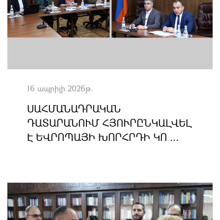
16 ապրիլի 2026թ.
ՍԱՀՄԱՆԱԴՐԱԿԱՆ
ԴԱՏԱՐԱՆՈՒՄ ՀՅՈՒՐԸՆԿԱԼՎԵԼ
Է ԵՎՐՈՊԱՅԻ ԽՈՐՀՐԴԻ ԿՈ ...