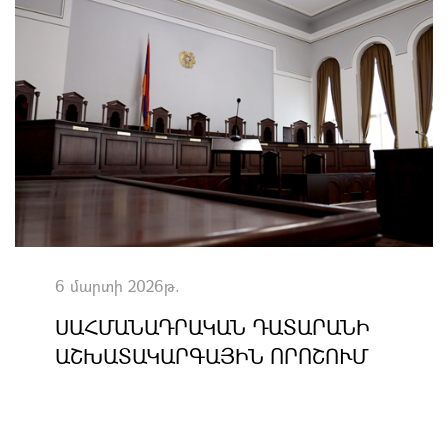
6 մարտի 2026թ.
ՍԱՀՄԱՆԱԴՐԱԿԱՆ ԴԱՏԱՐԱՆԻ
ԱՇԽԱՏԱԿԱՐԳԱՅԻՆ ՈՐՈՇՈՒՄ