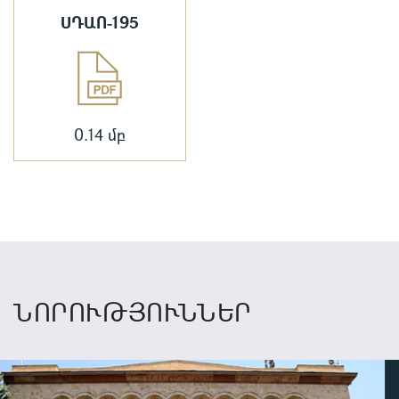
ՍԴԱՈ-195
0.14 մբ
ՆՈՐՈՒԹՅՈՒՆՆԵՐ