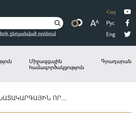
Հայ
Рус
երի ընդլայնված որոնում
Eng
յուն
Միջազգային
Գրադարան
համագործակցություն
ԱՏԱԿԱՐԳԱՅԻՆ ՈՐ...