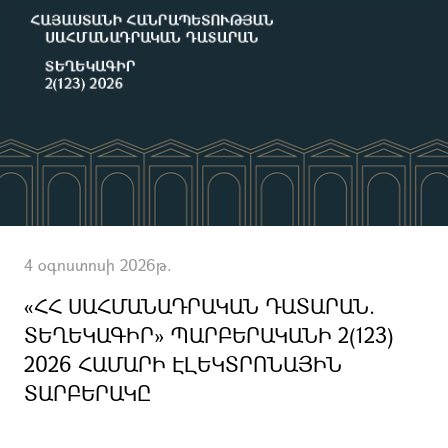
4 օգոստոսի 2026թ.
«ՀՀ ՍԱՀՄԱՆԱԴՐԱԿԱՆ ԴԱՏԱՐԱՆ.
ՏԵՂԵԿԱԳԻՐ» ՊԱՐԲԵՐԱԿԱՆԻ 2(123)
2026 ՀԱՄԱՐԻ ԷԼԵԿՏՐՈՆԱՅԻՆ
ՏԱՐԲԵՐԱԿԸ