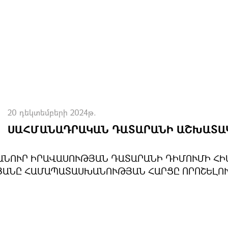
20 դեկտեմբերի 2024թ.
ՍԱՀՄԱՆԱԴՐԱԿԱՆ ԴԱՏԱՐԱՆԻ ԱՇԽԱՏԱ
ԱՆՈՒՐ ԻՐԱՎԱՍՈՒԹՅԱՆ ԴԱՏԱՐԱՆԻ ԴԻՄՈՒՄԻ ՀԻՄ
ԹՅԱՆԸ ՀԱՄԱՊԱՏԱՍԽԱՆՈՒԹՅԱՆ ՀԱՐՑԸ ՈՐՈՇԵԼՈ