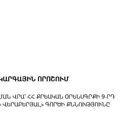
ԿԱՐԳԱՅԻՆ ՈՐՈՇՈՒՄ
ԱՆ ՎՐԱ՝ ՀՀ ՔՐԵԱԿԱՆ ՕՐԵՆՍԳՐՔԻ 9-ՐԴ
Ւ ՎԵՐԱԲԵՐՅԱԼ» ԳՈՐԾԻ ՔՆՆՈՒԹՅՈՒՆԸ