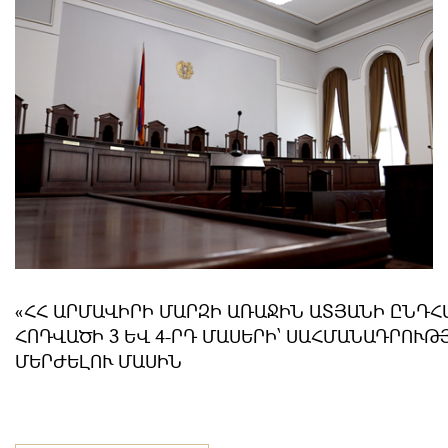
«ՀՀ ԱՐՄԱՎԻՐԻ ՄԱՐԶԻ ԱՌԱՋԻՆ ԱՏՅԱՆԻ ԸՆԴՀ
ՀՈԴՎԱԾԻ 3 ԵՎ 4-ՐԴ ՄԱՍԵՐԻ՝ ՍԱՀՄԱՆԱԴՐՈՒ
ՄԵՐԺԵԼՈՒ ՄԱՍԻՆ