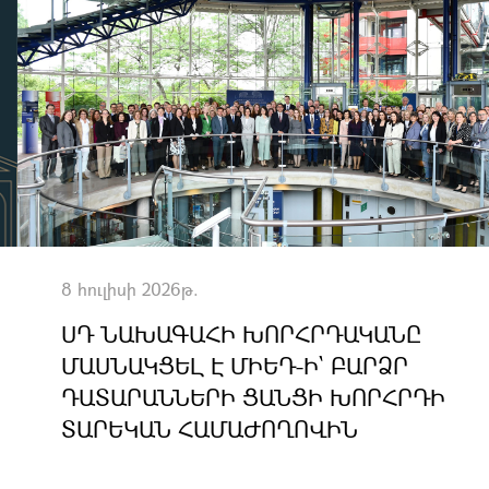
8 հուլիսի 2026թ.
ՍԴ ՆԱԽԱԳԱՀԻ ԽՈՐՀՐԴԱԿԱՆԸ
ՄԱՍՆԱԿՑԵԼ Է ՄԻԵԴ-Ի` ԲԱՐՁՐ
ԴԱՏԱՐԱՆՆԵՐԻ ՑԱՆՑԻ ԽՈՐՀՐԴԻ
ՏԱՐԵԿԱՆ ՀԱՄԱԺՈՂՈՎԻՆ