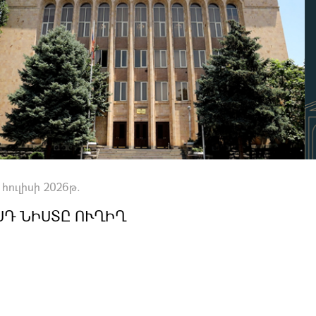
 հուլիսի 2026թ.
ՍԴ ՆԻՍՏԸ ՈՒՂԻՂ