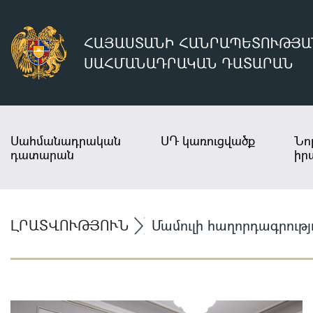
ՀԱՅԱՍՏԱՆԻ ՀԱՆՐԱՊԵՏՈՒԹՅԱ
ՍԱՀՄԱՆԱԴՐԱԿԱՆ ԴԱՏԱՐԱՆ
Սահմանադրական
ՍԴ կառուցվածք
Նո
դատարան
իր
ԼՐԱՏՎՈՒԹՅՈՒՆ
Մամուլի հաղորդագրությ