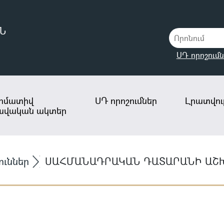
Ն
ՍԴ որոշումն
րմատիվ
ՍԴ որոշումներ
Լրատվութ
ավական ակտեր
ուններ
ՍԱՀՄԱՆԱԴՐԱԿԱՆ ԴԱՏԱՐԱՆԻ ԱՇԽ